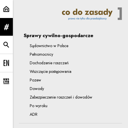
postępowania w Polsce | Co do z
rozwiń menu
Sprawy cywilno-gospodarcze
Sądownictwo w Polsce
rozwiń wyszukiwarkę
Pełnomocnicy
Dochodzenie roszczeń
Change language to EN
Wszczęcie postępowania
Pozew
rozwiń formularz zapisu na newsletter
Dowody
Zabezpieczenie roszczeń i dowodów
Po wyroku
ADR