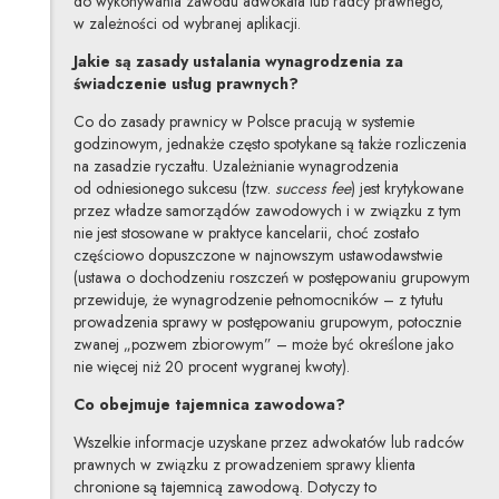
do wykonywania zawodu adwokata lub radcy prawnego,
w zależności od wybranej aplikacji.
Jakie są zasady ustalania wynagrodzenia za
świadczenie usług prawnych?
Co do zasady prawnicy w Polsce pracują w systemie
godzinowym, jednakże często spotykane są także rozliczenia
na zasadzie ryczałtu. Uzależnianie wynagrodzenia
od odniesionego sukcesu (tzw.
success fee
) jest krytykowane
przez władze samorządów zawodowych i w związku z tym
nie jest stosowane w praktyce kancelarii, choć zostało
częściowo dopuszczone w najnowszym ustawodawstwie
(ustawa o dochodzeniu roszczeń w postępowaniu grupowym
przewiduje, że wynagrodzenie pełnomocników – z tytułu
prowadzenia sprawy w postępowaniu grupowym, potocznie
zwanej „pozwem zbiorowym” – może być określone jako
nie więcej niż 20 procent wygranej kwoty).
Co obejmuje tajemnica zawodowa?
Wszelkie informacje uzyskane przez adwokatów lub radców
prawnych w związku z prowadzeniem sprawy klienta
chronione są tajemnicą zawodową. Dotyczy to