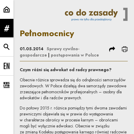
Pełnomocnicy | Co do zasady
Pełnomocnicy
rozwiń menu
podziel się
dru
01.05.2014
Sprawy cywilno-
rozwiń wyszukiwarkę
gospodarcze
|
postępowania w Polsce
Change language to EN
Czym różni się adwokat od radcy prawnego?
Obecnie różnica sprowadza się do odrębności samorządów
zawodowych. W Polsce działają dwa samorządy zawodowe
rozwiń formularz zapisu na newsletter
zrzeszające pełnomocników profesjonalnych – osobny dla
adwokatów i dla radców prawnych.
Do połowy 2015 r. różnica pomiędzy tymi dwoma zawodami
prawniczymi objawiała się w prawie do występowania
w charakterze obrońcy w procesie karnym – obrońcami
mogli być wyłącznie adwokaci. Obecnie w związku
ze zmianą Kodeksu postępowania karnego również radcowie