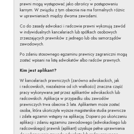
prawni mogą występować jako obrońcy w postępowaniu
karnym. W związku z tym obecnie nie ma formalnych różnic
w uprawnieniach między dwoma zawodami.
Co do zasady adwokaci i radcowie prawni wykonują zawód
w indywidualnych kancelariach lub spółkach osobowych
zrzeszających prawników z jednego lub obu samorządów
zawodowych.
Po zdaniu stosownego egzaminu prawnicy zagraniczni mogą
zostać wpisani na listę adwokatów albo radców prawnych.
Kim jest aplikant?
W kancelariach prawniczych (zarówno adwokackich, jak
i radcowskich, niezależnie od ich wielkości) znaczna część
pracy wykonywana jest przez aplikantów adwokackich lub
radcowskich. Aplikacja w przypadku obu zawodów
prawniczych trwa obecnie 3 lata. Aplikantem może zostać
osoba, która ukończyła wyższe magisterskie studia prawnicze
i zdała egzamin wstępny na aplikację. Dopiero po ukończeniu
aplikacji i zdaniu egzaminu zawodowego (adwokackiego lub
radcowskiego) prawnik (aplikant) uzyskuje pełne uprawnienia