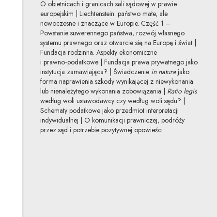
O obietnicach i granicach sali sądowej w prawie
europejskim | Liechtenstein: państwo małe, ale
nowoczesne i znaczące w Europie. Część 1 –
Powstanie suwerennego państwa, rozwój własnego
systemu prawnego oraz otwarcie się na Europę i świat |
Fundacja rodzinna. Aspekty ekonomiczne
i prawno‑podatkowe | Fundacja prawa prywatnego jako
instytucja zamawiająca? | Świadczenie
in natura
jako
forma naprawienia szkody wynikającej z niewykonania
lub nienależytego wykonania zobowiązania |
Ratio legis
według woli ustawodawcy czy według woli sądu? |
Schematy podatkowe jako przedmiot interpretacji
indywidualnej | O komunikacji prawniczej, podróży
przez sąd i potrzebie pozytywnej opowieści
Uwaga, link zostanie otwarty w nowym oknie
Numer 2/2020
10.12.2020
PDF
3.00 MB
Rażąca strata jako przesłanka zastosowania klauzul