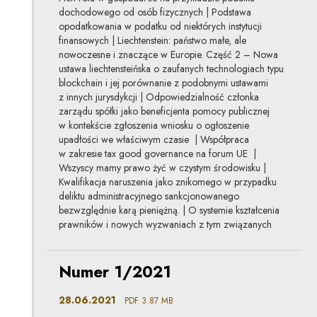
dochodowego od osób fizycznych | Podstawa
opodatkowania w podatku od niektórych instytucji
finansowych | Liechtenstein: państwo małe, ale
nowoczesne i znaczące w Europie. Część 2 – Nowa
ustawa liechtensteińska o zaufanych technologiach typu
blockchain i jej porównanie z podobnymi ustawami
z innych jurysdykcji | Odpowiedzialność członka
zarządu spółki jako beneficjenta pomocy publicznej
w kontekście zgłoszenia wniosku o ogłoszenie
upadłości we właściwym czasie | Współpraca
w zakresie tax good governance na forum UE |
Wszyscy mamy prawo żyć w czystym środowisku |
Kwalifikacja naruszenia jako znikomego w przypadku
deliktu administracyjnego sankcjonowanego
bezwzględnie karą pieniężną. | O systemie kształcenia
prawników i nowych wyzwaniach z tym związanych
Uwaga, link zostanie otwarty w nowym oknie
Numer 1/2021
28.06.2021
PDF
3.87 MB