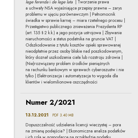
lege ferenda
i
de lege lata
| Tworzenie prawa
a uchwały NSA wyjaśniające przepisy prawne – zarys
problemu w ujęciu porównawczym | Pełnomocnik
świadka w sprawie karnej – miara rzetelnego procesu |
Przestępstwo publicznego znieważenia Prezydenta RP
(art. 135 § 2 k.k.) a jego pozycja ustrojowa | Zbywanie
nieruchomości a status podatnika na gruncie VAT |
Odszkodowanie z tytułu kosztów opieki sprawowanej
nieodpłatnie przez osoby bliskie nad poszkodowanym,
który doznał uszkodzenia ciała lub rozstroju zdrowia |
(Nie)rozwiązany problem środ­ków pieniężnych
na rachunku bankowym w sprawach cyberoszustw i nie
tylko | Elektronizacja i automatyzacja to wygoda dla
klientów i wielo­milionowe oszczędności
Uwaga, link zostanie otwarty w nowym oknie
Numer 2/2021
13.12.2021
PDF
3.40 MB
Dopuszczalność udzielenia licencji wieczystej – pora
na zmianę podejścia? | Ekonomiczna analiza podatków
i ich rola w gospodarce na przykładzie podatku