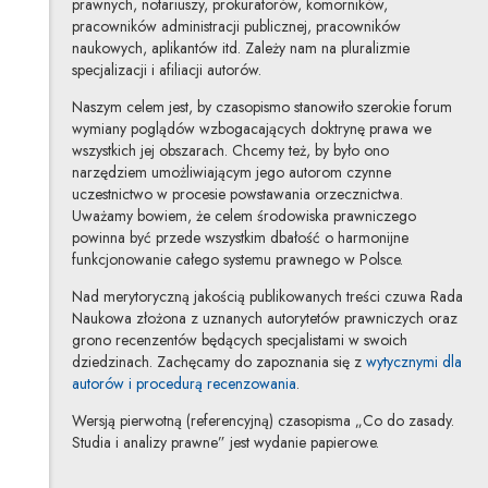
prawnych, notariuszy, prokuratorów, komorników,
pracowników administracji publicznej, pracowników
naukowych, aplikantów itd. Zależy nam na pluralizmie
specjalizacji i afiliacji autorów.
Naszym celem jest, by czasopismo stanowiło szerokie forum
wymiany poglądów wzbogacających doktrynę prawa we
wszystkich jej obszarach. Chcemy też, by było ono
narzędziem umożliwiającym jego autorom czynne
uczestnictwo w procesie powstawania orzecznictwa.
Uważamy bowiem, że celem środowiska prawniczego
powinna być przede wszystkim dbałość o harmonijne
funkcjonowanie całego systemu prawnego w Polsce.
Nad merytoryczną jakością publikowanych treści czuwa Rada
Naukowa złożona z uznanych autorytetów prawniczych oraz
grono recenzentów będących specjalistami w swoich
dziedzinach. Zachęcamy do zapoznania się z
wytycznymi dla
autorów i procedurą recenzowania
.
Wersją pierwotną (referencyjną) czasopisma „Co do zasady.
Studia i analizy prawne” jest wydanie papierowe.