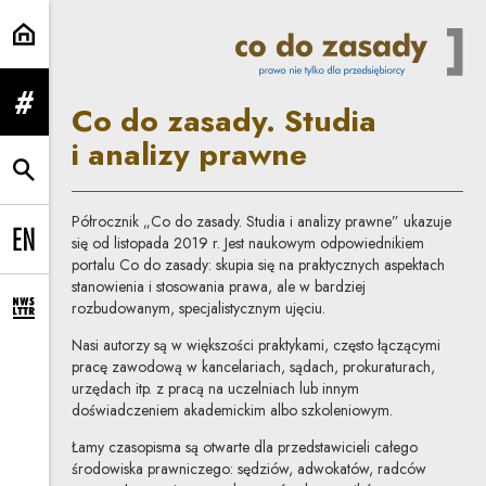
Studia i analizy prawne | Co do z
Co do zasady. Studia
rozwiń menu
i analizy prawne
rozwiń wyszukiwarkę
Półrocznik „Co do zasady. Studia i analizy prawne” ukazuje
się od listopada 2019 r. Jest naukowym odpowiednikiem
Change language to EN
portalu Co do zasady: skupia się na praktycznych aspektach
stanowienia i stosowania prawa, ale w bardziej
rozbudowanym, specjalistycznym ujęciu.
rozwiń formularz zapisu na newsletter
Nasi autorzy są w większości praktykami, często łączącymi
pracę zawodową w kancelariach, sądach, prokuraturach,
urzędach itp. z pracą na uczelniach lub innym
doświadczeniem akademickim albo szkoleniowym.
Łamy czasopisma są otwarte dla przedstawicieli całego
środowiska prawniczego: sędziów, adwokatów, radców