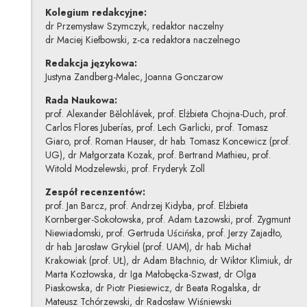
Kolegium redakcyjne:
dr Przemysław Szymczyk, redaktor naczelny
dr Maciej Kiełbowski, z-ca redaktora naczelnego
Redakcja językowa:
Justyna Zandberg-Malec, Joanna Gonczarow
Rada Naukowa:
prof. Alexander Bělohlávek, prof. Elżbieta Chojna-Duch, prof.
Carlos Flores Juberías, prof. Lech Garlicki, prof. Tomasz
Giaro, prof. Roman Hauser, dr hab. Tomasz Koncewicz (prof.
UG), dr Małgorzata Kozak, prof. Bertrand Mathieu, prof.
Witold Modzelewski, prof. Fryderyk Zoll
Zespół recenzentów:
prof. Jan Barcz, prof. Andrzej Kidyba, prof. Elżbieta
Kornberger-Sokołowska, prof. Adam Łazowski, prof. Zygmunt
Niewiadomski, prof. Gertruda Uścińska, prof. Jerzy Zajadło,
dr hab. Jarosław Grykiel (prof. UAM), dr hab. Michał
Krakowiak (prof. UŁ), dr Adam Błachnio, dr Wiktor Klimiuk, dr
Marta Kozłowska, dr Iga Małobęcka-Szwast, dr Olga
Piaskowska, dr Piotr Piesiewicz, dr Beata Rogalska, dr
Mateusz Tchórzewski, dr Radosław Wiśniewski