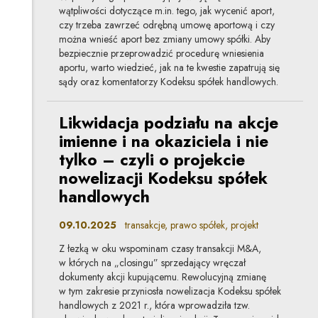
wątpliwości dotyczące m.in. tego, jak wycenić aport,
czy trzeba zawrzeć odrębną umowę aportową i czy
można wnieść aport bez zmiany umowy spółki. Aby
bezpiecznie przeprowadzić procedurę wniesienia
aportu, warto wiedzieć, jak na te kwestie zapatrują się
sądy oraz komentatorzy Kodeksu spółek handlowych.
Likwidacja podziału na akcje
imienne i na okaziciela i nie
tylko – czyli o projekcie
nowelizacji Kodeksu spółek
handlowych
09.10.2025
transakcje, prawo spółek, projekt
Z łezką w oku wspominam czasy transakcji M&A,
w których na „closingu” sprzedający wręczał
dokumenty akcji kupującemu. Rewolucyjną zmianę
w tym zakresie przyniosła nowelizacja Kodeksu spółek
handlowych z 2021 r., która wprowadziła tzw.