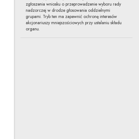
zgłoszenia wniosku o przeprowadzenie wyboru rady
nadzorczej w drodze głosowania oddzielnymi
grupami. Tryb ten ma zapewnić ochronę interesów
akcjonariuszy mniejszościowych przy ustalaniu składu
organu.
Wycena majątku spółek
kapitałowych łączących się
przez przejęcie – wątpliwości
praktyczne
07.11.2024
transakcje, prawo spółek
Kodeks spółek handlowych dopuszcza łączenie się
zarówno spółek kapitałowych, jak i spółek osobowych,
z tym że spółka osobowa (z wyłączeniem spółki
komandytowo-akcyjnej) nie może być spółką
przejmującą ani spółką nowo zawiązaną. W przypadku
łączenia się spółek kapitałowych procedura rozpoczyna