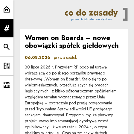
prawo spółek | Co do zasady
rozwiń menu
Women on Boards – nowe
obowiązki spółek giełdowych
rozwiń wyszukiwarkę
06.08.2026
prawo spółek
30 lipca 2026 r. Prezydent RP podpisał ustawę
Change language to EN
wdrażającą do polskiego porządku prawnego
dyrektywę „Women on Boards”. Stało się to po
wielomiesięcznych, przedłużających się pracach
rozwiń formularz zapisu na newsletter
legislacyjnych i z blisko półtorarocznym opóźnieniem
względem terminu wyznaczonego przez Unię
Europejską – ostatecznie pod presją postępowania
przed Trybunałem Sprawiedliwości UE grożącego
sankcjami finansowymi. Przypomnijmy, że pierwszy
projekt ustawy implementującej dyrektywę został
opublikowany już we wrześniu 2024 r., o czym
pisaliśmy w artykule „Czas na zmiany w dużych