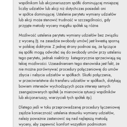
wspólnikom lub akcjonariuszom spółki dominującej mniejszej
liczby udziałów lub akcji niż dotychczas posiadali oni
w spółce dominującej. Ustalenie parytetu wymiany udziałów
lub akcji może stanowić trudność w szczególności, gdy
przyjęte metody wyceny majątku spółek są różne.
Możliwość ustalenia parytetu wymiany udziałów bez związku
z wyceną (tj. na zasadzie swobody umów) jest kwestią sporną
w polskiej doktrynie. Z jednej strony podnosi się, że łączące
się spółki mogą odwołać się do swobody umów przy ustalaniu
tego parytetu, jednak niektórzy kategorycznie sprzeciwiają się
takiej możliwości. Uzasadnieniem tego stanowiska jest fakt, że
nie można porównywać procedury połączeniowej do umów
zbycia i nabycia udziałów w spółkach. Skutki połączenia,
w przeciwieństwie do transferu udziałów w spółkach, dotykają
bowiem interesów wychodzących poza interesy samych
zaangażowanych spółek (a mianowicie sytuacji wspólników
lub akcjonariuszy, wierzycieli tych spółek itp.).
Dlatego jeśli w toku przeprowadzanej procedury łączeniowej
zajdzie konieczność ustalenia stosunku wymiany udziałów,
należy poważnie zastanowić się nad najlepszą metodą
wyceny, aby zapewnić komfort wszystkim podmiotom