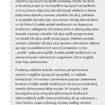
wspólnicy łączących się spółek posiadają udziały lub akcje
w tej samej proporcji we wszystkich łączących się spółkach,
z mocy prawa wyłączony jest obowiązek ustalenia w planie
połączenia stosunku wymiany udziałów lub akcji. Jednakże
w przypadku łączenia typu
downstream
istnieją takie struktury,
co do których Kodeks spółek handlowych nie dopuszcza
możliwości odstąpienia od umieszczenia w planie połączenia
stosunku wymiany udziałów lub akcji spółki przejmowanej
na udziały lub akcje spółki przejmującej. Ustalenie parytetu
wymiany udziałów lub akcji przy łączeniu odwrotnym odbywa
się więc na podstawie tych samych przepisów co tzw.
„zwykłe” połączenie spółek. Kodeks spółek handlowych nie
zawiera bowiem odmiennych uregulowań, które mogłyby
mieć tutaj zastosowanie.
Podstawą ustalenia stosunku wymiany jest porównanie
wartości majątków łączących się spółek, co zakłada
konieczność ich wyceny i porównania poprzez zestawienie
kwotowe. Kodeks spółek handlowych nie narzuca konkretnej
metody dokonywania takiej wyceny. W związku z tym
(szczególnie przy mniej skomplikowanych strukturach
właścicielskich) spółki różnie podchodzą do jej wykonania –
choć bardzo często wybierają wycenę według wartości