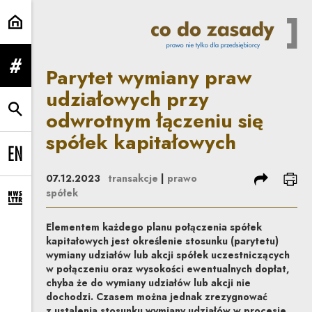
Parytet wymiany praw udziałowyc
Parytet wymiany praw
rozwiń menu
udziałowych przy
odwrotnym łączeniu się
rozwiń wyszukiwarkę
spółek kapitałowych
Change language to EN
podziel się
dru
07.12.2023
transakcje
|
prawo
spółek
rozwiń formularz zapisu na newsletter
Elementem każdego planu połączenia spółek
kapitałowych jest określenie stosunku (parytetu)
wymiany udziałów lub akcji spółek uczestniczących
w połączeniu oraz wysokości ewentualnych dopłat,
chyba że do wymiany udziałów lub akcji nie
dochodzi. Czasem można jednak zrezygnować
z ustalenia stosunku wymiany udziałów w procesie