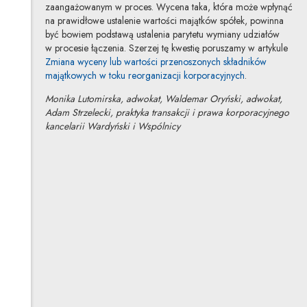
zaangażowanym w proces. Wycena taka, która może wpłynąć
na prawidłowe ustalenie wartości majątków spółek, powinna
być bowiem podstawą ustalenia parytetu wymiany udziałów
w procesie łączenia. Szerzej tę kwestię poruszamy w artykule
Zmiana wyceny lub wartości przenoszonych składników
majątkowych w toku reorganizacji korporacyjnych
.
Monika Lutomirska, adwokat, Waldemar Oryński, adwokat,
Adam Strzelecki, praktyka transakcji i prawa korporacyjnego
kancelarii Wardyński i Wspólnicy
Monika Lutomirska
Inne tej autorki
Waldemar Oryński
Inne tego autora
Profil autora
Uwaga, link zostanie otwarty w nowym oknie