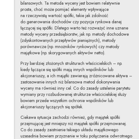
bilansowych. Ta metoda wyceny jest bowiem relatywnie
prosta, choć może pomijać elementy wpływające
na rzeczywistą wartość spółki, takie jak zdolność
do generowania dochodów czy pozycja rynkowa danej
łączącej się spółki. Dlatego warto też rozważyć inne uznane
metody wyceny przedsiębiorstw, jak np. metody dochodowe
(zdyskontowanych przepływów pieniężnych), metody
porównawcze (np. mnożników rynkowych) czy metody
majątkowe (np. skorygowanych aktywów netto).
Przy bardziej złożonych strukturach właścicielskich – np.
kiedy łączące się spółki mają innych wspólników lub
akcjonariuszy, a ich majątki zawierają zróżnicowane aktywa –
zastosowanie innych niż bilansowa metod dokonywania
wyceny ma również inny cel. Co do zasady ustalenie parytetu
wymiany przy rozbudowanej strukturze właścicielskiej służy
bowiem przede wszystkim ochronie wspólników lub
akcjonariuszy łączących się spółek.
Ciekawa sytuacja zachodzi również, gdy majątek spółki
przejmującej jest mniejszy niż majątek spółki przejmowanej.
Co do zasady zaistnienie takiego układu majątkowego
uzasadnia bowiem przyznanie w toku połączenia odwrotnego