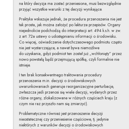
na który decyzja ma zostać przeniesiona, musi bezwzględnie
przyjąć wszystkie warunki z tej decyzji wynikające.
Praktyka wskazuje jednak, że procedura przenoszenia nie jest
tak prosta, jak można założyć po lekturze przepisów. Organy
niejednolicie podchodzą do interpretacji art. 494 k.s.h. w zw.
z art. 72a ustawy o udostępnianiu informacji o środowisku
.
Co więcej, oświadczenie dotychczasowego podmiotu często
nie jest wystarczające, a nawet bywa niemożliwe
do uzyskania, gdyż podmiot ten został już „wchłonięty” przez
nowo powstałą bądź przejmującą spółkę, czyli formalnie nie
istnieje.
I ten brak konsekwentnego traktowania procedury
przenoszenia m.in. decyzji o środowiskowych
uwarunkowaniach generuje reorganizacyjne perturbacje,
zwłaszcza jeśli przenosi się wiele decyzji, wydanych przez
różne organy, zlokalizowane w różnych częściach kraju (z
czym nie raz przyszło nam się zmierzyć).
Problematyczne również jest przenoszenie decyzji
nieostatecznej czy przeniesienie częściowe, tj. jedynie
niektórych z warunków decyzji o środowiskowych