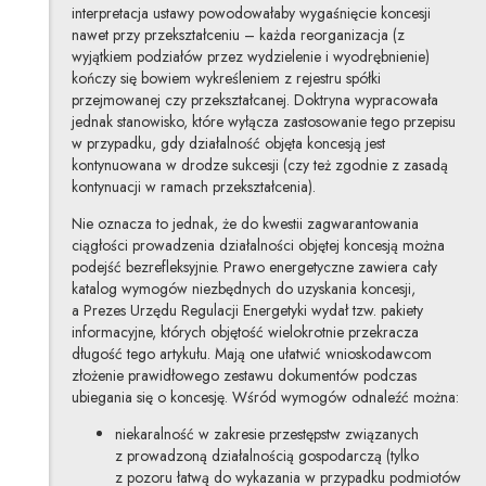
interpretacja ustawy powodowałaby wygaśnięcie koncesji
nawet przy przekształceniu – każda reorganizacja (z
wyjątkiem podziałów przez wydzielenie i wyodrębnienie)
kończy się bowiem wykreśleniem z rejestru spółki
przejmowanej czy przekształcanej. Doktryna wypracowała
jednak stanowisko, które wyłącza zastosowanie tego przepisu
w przypadku, gdy działalność objęta koncesją jest
kontynuowana w drodze sukcesji (czy też zgodnie z zasadą
kontynuacji w ramach przekształcenia).
Nie oznacza to jednak, że do kwestii zagwarantowania
ciągłości prowadzenia działalności objętej koncesją można
podejść bezrefleksyjnie. Prawo energetyczne zawiera cały
katalog wymogów niezbędnych do uzyskania koncesji,
a Prezes Urzędu Regulacji Energetyki wydał tzw. pakiety
informacyjne, których objętość wielokrotnie przekracza
długość tego artykułu. Mają one ułatwić wnioskodawcom
złożenie prawidłowego zestawu dokumentów podczas
ubiegania się o koncesję. Wśród wymogów odnaleźć można:
niekaralność w zakresie przestępstw związanych
z prowadzoną działalnością gospodarczą (tylko
z pozoru łatwą do wykazania w przypadku podmiotów