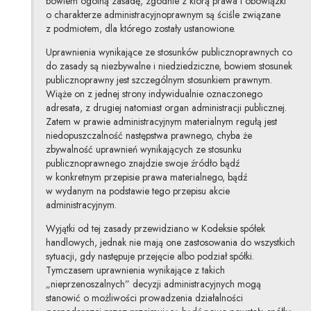
bowiem ogólną zasadę, zgodnie z którą prawa i obowiązki
o charakterze administracyjnoprawnym są ściśle związane
z podmiotem, dla którego zostały ustanowione.
Uprawnienia wynikające ze stosunków publicznoprawnych co
do zasady są niezbywalne i niedziedziczne, bowiem stosunek
publicznoprawny jest szczególnym stosunkiem prawnym.
Wiąże on z jednej strony indywidualnie oznaczonego
adresata, z drugiej natomiast organ administracji publicznej.
Zatem w prawie administracyjnym materialnym regułą jest
niedopuszczalność następstwa prawnego, chyba że
zbywalność uprawnień wynikających ze stosunku
publicznoprawnego znajdzie swoje źródło bądź
w konkretnym przepisie prawa materialnego, bądź
w wydanym na podstawie tego przepisu akcie
administracyjnym.
Wyjątki od tej zasady przewidziano w Kodeksie spółek
handlowych, jednak nie mają one zastosowania do wszystkich
sytuacji, gdy następuje przejęcie albo podział spółki.
Tymczasem uprawnienia wynikające z takich
„nieprzenoszalnych” decyzji administracyjnych mogą
stanowić o możliwości prowadzenia działalności