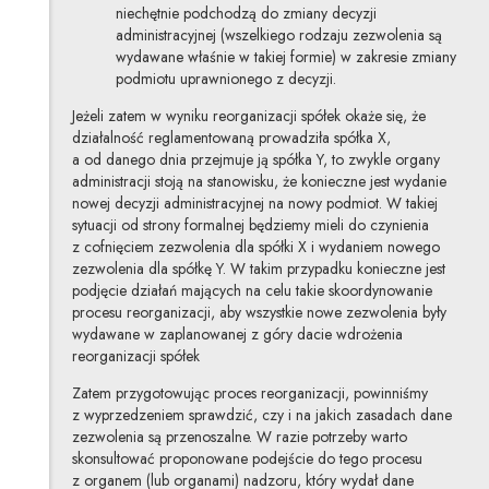
niechętnie podchodzą do zmiany decyzji
administracyjnej (wszelkiego rodzaju zezwolenia są
wydawane właśnie w takiej formie) w zakresie zmiany
podmiotu uprawnionego z decyzji.
Jeżeli zatem w wyniku reorganizacji spółek okaże się, że
działalność reglamentowaną prowadziła spółka X,
a od danego dnia przejmuje ją spółka Y, to zwykle organy
administracji stoją na stanowisku, że konieczne jest wydanie
nowej decyzji administracyjnej na nowy podmiot. W takiej
sytuacji od strony formalnej będziemy mieli do czynienia
z cofnięciem zezwolenia dla spółki X i wydaniem nowego
zezwolenia dla spółkę Y. W takim przypadku konieczne jest
podjęcie działań mających na celu takie skoordynowanie
procesu reorganizacji, aby wszystkie nowe zezwolenia były
wydawane w zaplanowanej z góry dacie wdrożenia
reorganizacji spółek
Zatem przygotowując proces reorganizacji, powinniśmy
z wyprzedzeniem sprawdzić, czy i na jakich zasadach dane
zezwolenia są przenoszalne. W razie potrzeby warto
skonsultować proponowane podejście do tego procesu
z organem (lub organami) nadzoru, który wydał dane