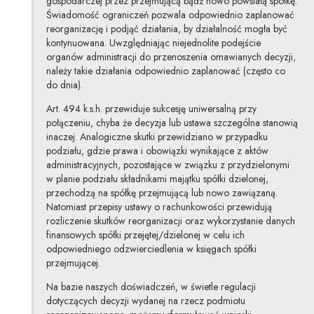
gospodarczej przez przejmującą bądź nowo powstałą spółkę.
Świadomość ograniczeń pozwala odpowiednio zaplanować
reorganizację i podjąć działania, by działalność mogła być
kontynuowana. Uwzględniając niejednolite podejście
organów administracji do przenoszenia omawianych decyzji,
należy takie działania odpowiednio zaplanować (często co
do dnia).
Art. 494 k.s.h. przewiduje sukcesję uniwersalną przy
połączeniu, chyba że decyzja lub ustawa szczególna stanowią
inaczej. Analogiczne skutki przewidziano w przypadku
podziału, gdzie prawa i obowiązki wynikające z aktów
administracyjnych, pozostające w związku z przydzielonymi
w planie podziału składnikami majątku spółki dzielonej,
przechodzą na spółkę przejmującą lub nowo zawiązaną.
Natomiast przepisy ustawy o rachunkowości przewidują
rozliczenie skutków reorganizacji oraz wykorzystanie danych
finansowych spółki przejętej/dzielonej w celu ich
odpowiedniego odzwierciedlenia w księgach spółki
przejmującej.
Na bazie naszych doświadczeń, w świetle regulacji
dotyczących decyzji wydanej na rzecz podmiotu