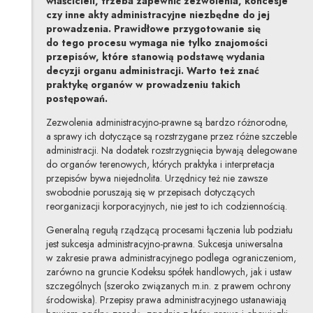
właścicieli, trzeba zapewnić zezwolenia, koncesje
czy inne akty administracyjne niezbędne do jej
prowadzenia. Prawidłowe przygotowanie się
do tego procesu wymaga nie tylko znajomości
przepisów, które stanowią podstawę wydania
decyzji organu administracji. Warto też znać
praktykę organów w prowadzeniu takich
postępowań.
Zezwolenia administracyjno-prawne są bardzo różnorodne,
a sprawy ich dotyczące są rozstrzygane przez różne szczeble
administracji. Na dodatek rozstrzygnięcia bywają delegowane
do organów terenowych, których praktyka i interpretacja
przepisów bywa niejednolita. Urzędnicy też nie zawsze
swobodnie poruszają się w przepisach dotyczących
reorganizacji korporacyjnych, nie jest to ich codziennością.
Generalną regułą rządzącą procesami łączenia lub podziału
jest sukcesja administracyjno-prawna. Sukcesja uniwersalna
w zakresie prawa administracyjnego podlega ograniczeniom,
zarówno na gruncie Kodeksu spółek handlowych, jak i ustaw
szczególnych (szeroko związanych m.in. z prawem ochrony
środowiska). Przepisy prawa administracyjnego ustanawiają