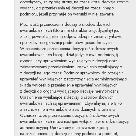
obowiązany, za zgodą strony, na rzecz której decyzja została
wydana, do przeniesienia tej decyzji na rzecz innego
podmiotu, jeżeli przyjmuje on warunki w niej zawarte.
Możliwość przenoszenia decyzji o środowiskowych
uwarunkowaniach (która ma charakter prejudycjalny) jest
z całą pewnością istotną odpowiedzią na zmiany rynkowe
i potrzeby reorganizacji podmiotów gospodarczych.
W procedurze przeniesienia decyzji o środowiskowych
uwarunkowaniach biorą udział jedynie dwa podmioty, tj.
dysponujący uprawnieniem wynikającym z decyzji oraz
zainteresowany przeniesieniem uprawnienia wynikającego
z decyzji na jego rzecz. Podmiot uprawniony do przejęcia
uprawnień wynikających z rozstrzygnięcia administracyjnego
składa wniosek o przeniesienie uprawnień wynikających
z decyzji do organu wydającego decyzję merytoryczną.
Uprawnienia wynikające z decyzji o środowiskowych
uwarunkowaniach są uprawnieniami zbywalnymi, ale tylko
z zachowaniem warunków przewidzianych w ustawie.
Oznacza to, że przeniesienie decyzji o środowiskowych
uwarunkowaniach może nastąpić wyłącznie w drodze decyzji
administracyjnej. Uprawniony musi wyrazić zgodę
na przeniesienie tej decyzji na inny podmiot, a podmiot,