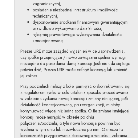
zagranicznych),
posiadanie niezbędnej infrastruktury (możliwości
technicznych),
dysponowanie środkami finansowymi gwarantującymi
prawidłowe wykonywanie działalności,
rękojmię prawidłowego wykonywania działalności
koncesjonowanej.
Prezes URE może zażądać wyjaśnień w celu sprawdzenia,
czy spółka przejmująca / nowo zawiązana spełnia wymogi
niezbędne do posiadania danej koncesji. Jeśli nie uda się tego
potwierdzić, Prezes URE może cofnąć koncesję lub zmienić
jej zakres.
Przy podziałach należy z kolei pamiętać o skontaktowaniu się
z regulatorem rynku w celu ustalenia sposobu procedowania
w zakresie uzyskania nowej koncesji i zmiany istniejącej, jeśli
działalność koncesjonowaną, po reorganizacji, miałaby
kontynuować więcej niż jedna spółka. O ile zmiana istniejącej
koncesji może nastąpić w okresie po dniu
połączenia/podziału, o tyle nowa koncesja powinna być
wydana w tym dniu lub niezwłocznie po nim. Oznacza to
konieczność przygotowania stosownego wniosku i zebrania