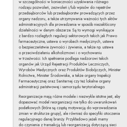
w szczególności w konieczności uzyskiwania różnego
rodzaju pozwoleń, zezwoleń i/lub wpisów do rejestrów
przedsiębiorców lub przedsiębiorstw prowadzących przez
organy nadzoru, a także utrzymywania ważności tych aktów
administracyjnych dla prowadzenia w sposób niezakłócony
działalności w danym obszarze. Są to wymogi wynikające
z bardzo rozległych regulacji sektorowych takich jak Prawo
farmaceutyczne, ustawa o wyrobach medycznych, ustawa
o bezpieczeństwie żywności i żywienia, a także np. ustawa
o przeciwdziałaniu alkoholizmowi i o wychowaniu
w trzeźwości. Ich spełnienie podlega nadzorowi takich
organów jak Urząd Rejestracji Produktów Leczniczych,
Wyrobów Medycznych oraz Produktów Biobójczych, Minister
Rolnictwa, Minister Środowiska, a także organy Inspekcji
Farmaceutycznej oraz Sanitarnej czy też lokalne organy
administracji państwowej i samorządu terytorialnego.
Reorganizacje mają różne modele i niezwykle istotne jest, aby
dopasować model reorganizacji nie tylko do uwarunkowań
podatkowych (które są częstą motywacją do wprowadzania
zmian w strukturze grupy), ale również do specyfiki otoczenia
regulacyjnego danej branży. Przykładowo jeżeli mamy
do czynienia z transakcją lub reorganizacją dotyczącą sieci