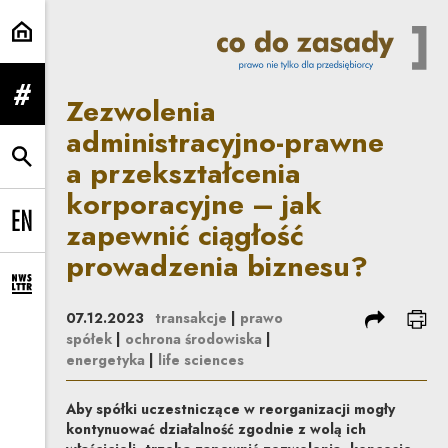
Zezwolenia administracyjno-praw
Zezwolenia
rozwiń menu
administracyjno-prawne
a przekształcenia
rozwiń wyszukiwarkę
korporacyjne – jak
zapewnić ciągłość
Change language to EN
prowadzenia biznesu?
rozwiń formularz zapisu na newsletter
podziel się
dru
07.12.2023
transakcje
|
prawo
spółek
|
ochrona środowiska
|
energetyka
|
life sciences
Aby spółki uczestniczące w reorganizacji mogły
kontynuować działalność zgodnie z wolą ich