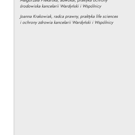
Małgorzata Piekarska, adwokat, praktyka ochrony
środowiska kancelarii Wardyński i Wspólnicy
Joanna Krakowiak, radca prawny, praktyka life sciences
i ochrony zdrowia kancelarii Wardyński i Wspólnicy
Marek Dolatowski
Inne tego autora
Małgorzata Piekarska
Inne tej autorki
Profil autorki
Uwaga, link zostanie otwarty w nowym oknie
Joanna Krakowiak
Inne tej autorki
Profil autorki
Uwaga, link zostanie otwarty w nowym oknie