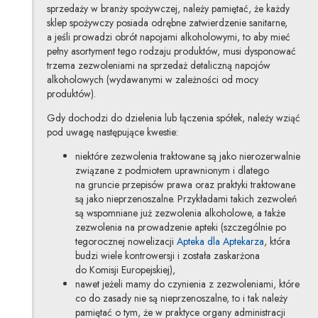
sprzedaży w branży spożywczej, należy pamiętać, że każdy
sklep spożywczy posiada odrębne zatwierdzenie sanitarne,
a jeśli prowadzi obrót napojami alkoholowymi, to aby mieć
pełny asortyment tego rodzaju produktów, musi dysponować
trzema zezwoleniami na sprzedaż detaliczną napojów
alkoholowych (wydawanymi w zależności od mocy
produktów).
Gdy dochodzi do dzielenia lub łączenia spółek, należy wziąć
pod uwagę następujące kwestie:
niektóre zezwolenia traktowane są jako nierozerwalnie
związane z podmiotem uprawnionym i dlatego
na gruncie przepisów prawa oraz praktyki traktowane
są jako nieprzenoszalne. Przykładami takich zezwoleń
są wspomniane już zezwolenia alkoholowe, a także
zezwolenia na prowadzenie apteki (szczególnie po
tegorocznej nowelizacji
Apteka dla Aptekarza
, która
budzi wiele kontrowersji i została zaskarżona
do Komisji Europejskiej),
nawet jeżeli mamy do czynienia z zezwoleniami, które
co do zasady nie są nieprzenoszalne, to i tak należy
pamiętać o tym, że w praktyce organy administracji