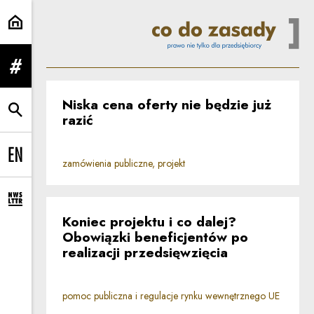
Strona główna | Co do zasady
rozwiń menu
Niska cena oferty nie będzie już
rozwiń wyszukiwarkę
razić
Change language to EN
zamówienia publiczne, projekt
rozwiń formularz zapisu na newsletter
Koniec projektu i co dalej?
Obowiązki beneficjentów po
realizacji przedsięwzięcia
pomoc publiczna i regulacje rynku wewnętrznego UE