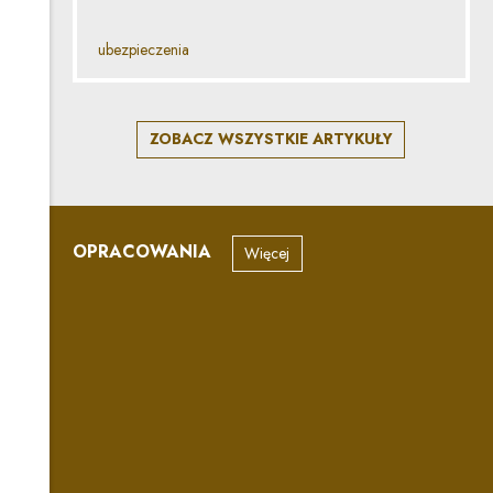
ubezpieczenia
ZOBACZ WSZYSTKIE ARTYKUŁY
OPRACOWANIA
Więcej
„Może zawierać śladowe ilości
AI”
Jak prawidłowo stosować się do oznaczania treści
generowanych z wykorzystaniem systemów AI? Czym jest
deepfejk, co jest objęte wyjątkiem tzw. „klauzuli artystycznej”