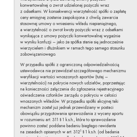
konwertowalnej o zwrot udzielonej pożyczki wraz
z odsetkami. W konsekwencji wierzytelność spółki o zapłatę
ceny emisyjnej zostanie zaspokojona z chwilą zawarcia
stosownej umowy o wniesieniu wkładu niepieniężnego,
a wierzytelność o zwrot kwoty pożyczki wraz z odsetkami
wynikająca z umowy pożyczki konwertowalnej wygaśnie
w wyniku konfuzji – jako że spółka stanie się jednocześnie
wierzycielem i dłużnikiem w ramach tego samego stosunku
zobowiązaniowego.
W przypadku spółki z ograniczoną odpowiedzialnością
ustawodawca nie przewidział szczegółowego mechanizmu
weryfikacji wartości wnoszonych aportów (tutaj –
wierzytelności) na pokrycie nowych udziałów, poprzestając
na konieczności załączenia do zgłoszenia rejestracyjnego
oświadczenia członków zarządu o pokryciu w całości
wnoszonych wkładów. W przypadku spółki akcyjnej taki
mechanizm został już jednak przewidziany w postaci
obowiązku przygotowania sprawozdania z wyceny aportu
w rozumieniu art. 311 § 1 k.s.h., które to sprawozdanie
powinno zostać poddane badaniu biegłego rewidenta
1
na zasadach opisanych w art. 312
§ 1 k.s.h. (od badania
1