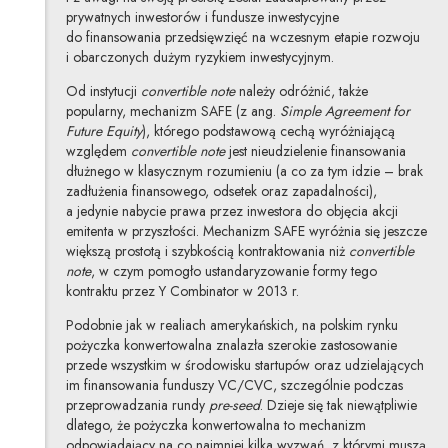
prywatnych inwestorów i fundusze inwestycyjne
do finansowania przedsięwzięć na wczesnym etapie rozwoju
i obarczonych dużym ryzykiem inwestycyjnym.
Od instytucji
convertible note
należy odróżnić, także
popularny, mechanizm SAFE (z ang.
Simple Agreement for
Future Equity
), którego podstawową cechą wyróżniającą
względem
convertible note
jest nieudzielenie finansowania
dłużnego w klasycznym rozumieniu (a co za tym idzie – brak
zadłużenia finansowego, odsetek oraz zapadalności),
a jedynie nabycie prawa przez inwestora do objęcia akcji
emitenta w przyszłości. Mechanizm SAFE wyróżnia się jeszcze
większą prostotą i szybkością kontraktowania niż
convertible
note
, w czym pomogło ustandaryzowanie formy tego
kontraktu przez Y Combinator w 2013 r.
Podobnie jak w realiach amerykańskich, na polskim rynku
pożyczka konwertowalna znalazła szerokie zastosowanie
przede wszystkim w środowisku startupów oraz udzielających
im finansowania funduszy VC/CVC, szczególnie podczas
przeprowadzania rundy
pre-
seed
. Dzieje się tak niewątpliwie
dlatego, że pożyczka konwertowalna to mechanizm
odpowiadający na co najmniej kilka wyzwań, z którymi muszą