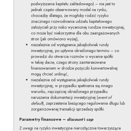
podwyższenia kapitału zakładowego) – nie jest to
jednak często obserwowany model na rynku,
chociażby dlatego, że mogłoby rodzić ryzyko
znacznego rozwodnienia udziału kapitałowego
założycieli przy nisko wycenionej rundzie inwestycyjnej,
co może być niekorzystne dla obu zaangażowanych
stron (jak omówiono wyżej),
niezależnie od wystąpienia jakiejkolwiek rundy
inwestycyjnej, po upływie określonego terminu – co
prowadzi do otwarcia rozmów o wycenie spółki
w takiej dacie, czego strony zainteresowane
finansowaniem w drodze pożyczki konwertowalnej
mogą chcieć uniknąć,
niezależnie od wystąpienia jakiejkolwiek rundy
inwestycyjnej, w przypadku spełnienia się innego
warunku, najczęściej określonego przypadku
naruszenia dokumentacji inwestycyjnej (
event of
default
), zaprzestania bieżącego regulowania długu lub
zorganizowanej transakcji sprzedaży spółki.
Parametry finansowe –
discount
i
cap
Z uwagi na ryzyko inwestycyjne nierozłącznie towarzyszące