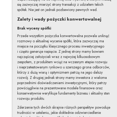
się zazwyczaj mierzyć strony transakcji z udziałem takich
spółek. Nie jest on jednak pozbawiony pewnych wad.
Zalety i wady pożyczki konwertowalnej
Brak wyceny spółki
Przede wszystkim pożyczka konwertowalna pozwala uniknąć
rozmowy o aktualnej wycenie spółki, która zazwyczaj ma
miejsce na początku klasycznego procesu inwestycyjnego
i często generuje napięcia. Z jednej strony mamy bowiem
najczęściej założycieli wraz z najwyżej kilkuosobowym
zespołem, z produktem wciąż na wczesnym etapie rozwoju
i nieprzetestowanym rynkowo u szerszego grona odbiorców,
którzy z dużą wiarą i optymizmem patrzą na jego dalszy
rozwój. Z drugiej jednak strony mamy inwestora z wieloma
poprzednimi doświadczeniami inwestycyjnymi, który patrzy
powściągliwie na prezentowane modele finansowe oraz
konserwatywnie weryfikuje fundamenty biznesu i aktualny stan
rozwoju produktu.
Zderzenie tych dwóch skrajnie różnych perspektyw powoduje
trudności w ustaleniu, jakie dokładnie odzwierciedlenie