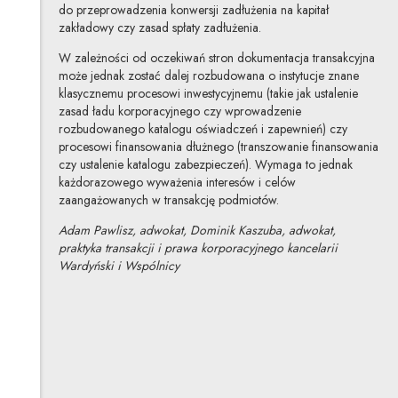
do przeprowadzenia konwersji zadłużenia na kapitał
zakładowy czy zasad spłaty zadłużenia.
W zależności od oczekiwań stron dokumentacja transakcyjna
może jednak zostać dalej rozbudowana o instytucje znane
klasycznemu procesowi inwestycyjnemu (takie jak ustalenie
zasad ładu korporacyjnego czy wprowadzenie
rozbudowanego katalogu oświadczeń i zapewnień) czy
procesowi finansowania dłużnego (transzowanie finansowania
czy ustalenie katalogu zabezpieczeń). Wymaga to jednak
każdorazowego wyważenia interesów i celów
zaangażowanych w transakcję podmiotów.
Adam Pawlisz, adwokat, Dominik Kaszuba, adwokat,
praktyka transakcji i prawa korporacyjnego kancelarii
Wardyński i Wspólnicy
Adam Pawlisz
Inne tego autora
Profil autora
Uwaga, link zostanie otwarty w nowym oknie