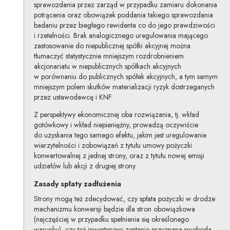
sprawozdania przez zarząd w przypadku zamiaru dokonania
potrącenia oraz obowiązek poddania takiego sprawozdania
badaniu przez biegłego rewidenta co do jego prawdziwości
i rzetelności. Brak analogicznego uregulowania mającego
zastosowanie do niepublicznej spółki akcyjnej można
tłumaczyć statystycznie mniejszym rozdrobnieniem
akcjonariatu w niepublicznych spółkach akcyjnych
w porównaniu do publicznych spółek akcyjnych, a tym samym
mniejszym polem skutków materializacji ryzyk dostrzeganych
przez ustawodawcę i KNF.
Z perspektywy ekonomicznej oba rozwiązania, tj. wkład
gotówkowy i wkład niepieniężny, prowadzą oczywiście
do uzyskania tego samego efektu, jakim jest uregulowanie
wierzytelności i zobowiązań z tytułu umowy pożyczki
konwertowalnej z jednej strony, oraz z tytułu nowej emisji
udziałów lub akcji z drugiej strony.
Zasady spłaty zadłużenia
Strony mogą też zdecydować, czy spłata pożyczki w drodze
mechanizmu konwersji będzie dla stron obowiązkowa
(najczęściej w przypadku spełnienia się określonego
warunku), czy też inwestorowi zostanie przyznana swoboda