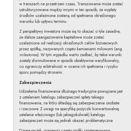
w transzach na przestrzeni czasu. Transzowanie może zostać
ustrukturyzowane między innymi w ten sposób, że wypłaty
środków uzależnione zostaną od spełnienia określonego
warunku lub upływu terminu.
Z perspektywy inwestora może się to okazać o tyle zasadne,
że dalsze zaangażowanie kapitałowe może zostać
uzależnione od realizacji określonych celów biznesowych
przez spółkę, nazywanych często kamieniami milowymi (ang.
milestones
). W tym wypadku warto zadbać, by takie warunki
zostały sformułowane w sposób obiektywnie weryfikowalny,
co ograniczy arbitralność w ocenie ich spełnienia i ryzyko
sporu pomiędzy stronami.
Zabezpieczenia
Udzielenie finansowania dłużnego tradycyjnie powiązane jest
z ustalaniem katalogu zabezpieczeń spłaty takiego
finansowania, na który składają się zabezpieczenia osobiste
i rzeczowe. Z uwagi na specyfikę pożyczki konwertowalnej
ustalenie właściwego (lub jakiegokolwiek) katalogu
zabezpieczeń może się jednak okazać problematyczne.
Dzieje się tak, ponieważ często spółki zainteresowane