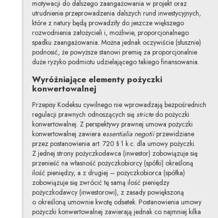
motywacji do dalszego zaangażowania w projekt oraz
utrudnienie przeprowadzenia dalszych rund inwestycyjnych,
które z natury będą prowadziły do jeszcze większego
rozwodnienia założycieli i, możliwie, proporcjonalnego
spadku zaangażowania. Można jednak oczywiście (słusznie)
podnosić, że powyższe stanowi premię za proporcjonalnie
duże ryzyko podmiotu udzielającego takiego finansowania.
Wyróżniające elementy pożyczki
konwertowalnej
Przepisy Kodeksu cywilnego nie wprowadzają bezpośrednich
regulacji prawnych odnoszących się
stricte
do pożyczki
konwertowalnej. Z perspektywy prawnej umowa pożyczki
konwertowalnej zawiera e
ssentialia negotii
przewidziane
przez postanowienia art. 720 § 1 k.c. dla umowy pożyczki.
Z jednej strony pożyczkodawca (inwestor) zobowiązuje się
przenieść na własność pożyczkobiorcy (spółki) określoną
ilość pieniędzy, a z drugiej – pożyczkobiorca (spółka)
zobowiązuje się zwrócić tę samą ilość pieniędzy
pożyczkodawcy (inwestorowi), z zasady powiększoną
o określoną umownie kwotę odsetek. Postanowienia umowy
pożyczki konwertowalnej zawierają jednak co najmniej kilka