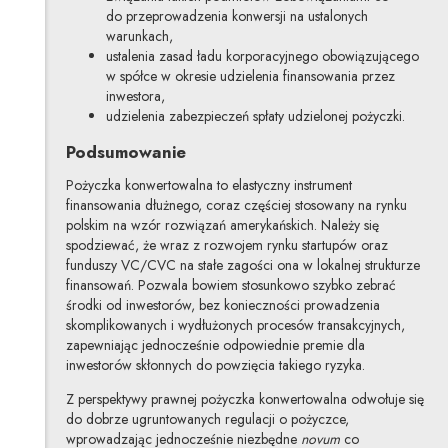
do przeprowadzenia konwersji na ustalonych
warunkach,
ustalenia zasad ładu korporacyjnego obowiązującego
w spółce w okresie udzielenia finansowania przez
inwestora,
udzielenia zabezpieczeń spłaty udzielonej pożyczki.
Podsumowanie
Pożyczka konwertowalna to elastyczny instrument
finansowania dłużnego, coraz częściej stosowany na rynku
polskim na wzór rozwiązań amerykańskich. Należy się
spodziewać, że wraz z rozwojem rynku startupów oraz
funduszy VC/CVC na stałe zagości ona w lokalnej strukturze
finansowań. Pozwala bowiem stosunkowo szybko zebrać
środki od inwestorów, bez konieczności prowadzenia
skomplikowanych i wydłużonych procesów transakcyjnych,
zapewniając jednocześnie odpowiednie premie dla
inwestorów skłonnych do powzięcia takiego ryzyka.
Z perspektywy prawnej pożyczka konwertowalna odwołuje się
do dobrze ugruntowanych regulacji o pożyczce,
wprowadzając jednocześnie niezbędne
novum
co