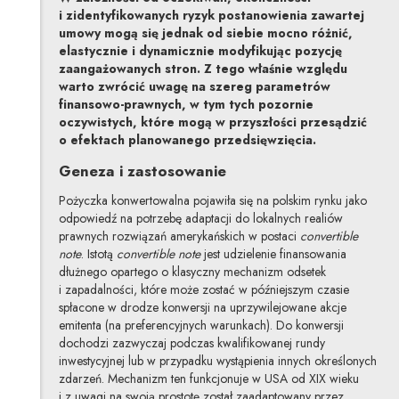
i zidentyfikowanych ryzyk postanowienia zawartej
umowy mogą się jednak od siebie mocno różnić,
elastycznie i dynamicznie modyfikując pozycję
zaangażowanych stron. Z tego właśnie względu
warto zwrócić uwagę na szereg parametrów
finansowo-prawnych, w tym tych pozornie
oczywistych, które mogą w przyszłości przesądzić
o efektach planowanego przedsięwzięcia.
Geneza i zastosowanie
Pożyczka konwertowalna pojawiła się na polskim rynku jako
odpowiedź na potrzebę adaptacji do lokalnych realiów
prawnych rozwiązań amerykańskich w postaci
convertible
note
. Istotą
convertible note
jest udzielenie finansowania
dłużnego opartego o klasyczny mechanizm odsetek
i zapadalności, które może zostać w późniejszym czasie
spłacone w drodze konwersji na uprzywilejowane akcje
emitenta (na preferencyjnych warunkach). Do konwersji
dochodzi zazwyczaj podczas kwalifikowanej rundy
inwestycyjnej lub w przypadku wystąpienia innych określonych
zdarzeń. Mechanizm ten funkcjonuje w USA od XIX wieku
i z uwagi na swoją prostotę został zaadaptowany przez