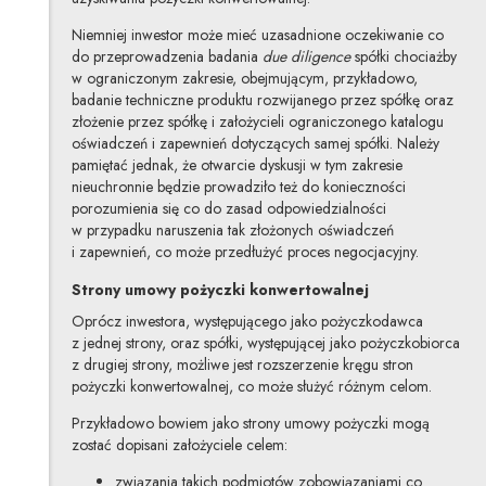
Niemniej inwestor może mieć uzasadnione oczekiwanie co
do przeprowadzenia badania
due diligence
spółki chociażby
w ograniczonym zakresie, obejmującym, przykładowo,
badanie techniczne produktu rozwijanego przez spółkę oraz
złożenie przez spółkę i założycieli ograniczonego katalogu
oświadczeń i zapewnień dotyczących samej spółki. Należy
pamiętać jednak, że otwarcie dyskusji w tym zakresie
nieuchronnie będzie prowadziło też do konieczności
porozumienia się co do zasad odpowiedzialności
w przypadku naruszenia tak złożonych oświadczeń
i zapewnień, co może przedłużyć proces negocjacyjny.
Strony umowy pożyczki konwertowalnej
Oprócz inwestora, występującego jako pożyczkodawca
z jednej strony, oraz spółki, występującej jako pożyczkobiorca
z drugiej strony, możliwe jest rozszerzenie kręgu stron
pożyczki konwertowalnej, co może służyć różnym celom.
Przykładowo bowiem jako strony umowy pożyczki mogą
zostać dopisani założyciele celem:
związania takich podmiotów zobowiązaniami co