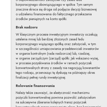
korporacyjnego obowiązującego w spółce. Tym samym
znacznie skraca się droga od podjęcia decyzji biznesowej
o udzieleniu finansowania do faktycznego przekazania
środków pieniężnych na konto spółki.
Brak nadzoru
W klasycznym procesie inwestycyjnym inwestorzy oczekują
ustalenia mniej lub bardziej złożonych zasad ładu
korporacyjnego wiążącego spółkę oraz założycieli, w tym
w szczególności umiejscowienia przedstawicieli inwestorów
w organie kontrolnym (rada nadzorcza) lub, rzadziej,
w organie zarządczym (zarząd) spółki. Jak wskazano wyżej,
w procesie pozyskiwania środków w ramach pożyczek
konwertowalnych strony z zasady nie negocjują kowenantów
tego rodzaju, przenosząc tę dyskusję na późniejszy okres
finalizacji pełnej rundy inwestycyjnej.
Rolowanie finansowania
Należy także zauważyć, że elastyczność mechanizmu
pożyczki konwertowalnej powinna pozwolić założycielom
na sukcesywne zbieranie kolejnych transz pożyczek