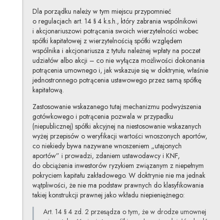
Dla porządku należy w tym miejscu przypomnieć
o regulacjach art. 14 § 4 k.s.h., który zabrania wspólnikowi
i akcjonariuszowi potrącania swoich wierzytelności wobec
spółki kapitałowej z wierzytelnością spółki względem
wspólnika i akcjonariusza z tytułu należnej wpłaty na poczet
udziałów albo akcji – co nie wyłącza możliwości dokonania
potrącenia umownego i, jak wskazuje się w doktrynie, właśnie
jednostronnego potrącenia ustawowego przez samą spółkę
kapitałową.
Zastosowanie wskazanego tutaj mechanizmu podwyższenia
gotówkowego i potrącenia pozwala w przypadku
(niepublicznej) spółki akcyjnej na niestosowanie wskazanych
wyżej przepisów o weryfikacji wartości wnoszonych aportów,
co niekiedy bywa nazywane wnoszeniem „utajonych
aportów”
i prowadzi, zdaniem ustawodawcy i KNF,
do obciążenia inwestorów ryzykiem związanym z niepełnym
pokryciem kapitału zakładowego. W doktrynie nie ma jednak
wątpliwości, że nie ma podstaw prawnych do klasyfikowania
takiej konstrukcji prawnej jako wkładu niepieniężnego:
Art. 14 § 4 zd. 2 przesądza o tym, że w drodze umownej