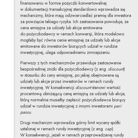
finansowaniu w formie pożyczki konwertowalnej
w dokumentacji transakcyjnej standardowo wprowadza się
mechanizmy, które mają odzwierciedlać premię dla inwestora
za powzięcie takiego ryzyka. Ich zastosowanie powoduje, że
cena emisyjna za udziały lub akcje emitowane
do pożyczkodawcy w ramach konwersji, która modelowo
mogłaby być równa cenie emisyjnej za udziały lub akcje
emitowane do inwestorów biorących udział w rundzie
inwestycyjnej, ulega odpowiedniemu zmniejszeniu.
Pierwszy z tych mechanizmów przewiduje zastosowanie
bezpośredniej zniżki dla pożyczkodawcy (z ang.
discount
)
w stosunku do ceny emisyjnej, po jakiej obejmowane są
udziały lub akcje przez inwestorów w ramach rundy
inwestycyjnej. W konsekwencji
discount
stanowi wartość
procentową obniżającą cenę emisyjną za udziały lub akcje,
którą normalnie musiałby zapłacić pożyczkodawca biorący
udział w rundzie inwestycyjnej z innymi inwestorami
pari
passu
.
Drugi mechanizm wprowadza górny limit wyceny spółki
ustalonej w ramach rundy inwestycyjnej (z ang.
cap
).
W konsekwencji, jeżeli w ramach przeprowadzanej rundy