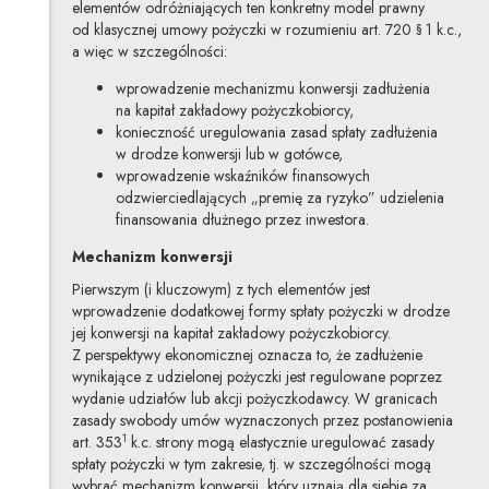
elementów odróżniających ten konkretny model prawny
od klasycznej umowy pożyczki w rozumieniu art. 720 § 1 k.c.,
a więc w szczególności:
wprowadzenie mechanizmu konwersji zadłużenia
na kapitał zakładowy pożyczkobiorcy,
konieczność uregulowania zasad spłaty zadłużenia
w drodze konwersji lub w gotówce,
wprowadzenie wskaźników finansowych
odzwierciedlających „premię za ryzyko” udzielenia
finansowania dłużnego przez inwestora.
Mechanizm konwersji
Pierwszym (i kluczowym) z tych elementów jest
wprowadzenie dodatkowej formy spłaty pożyczki w drodze
jej konwersji na kapitał zakładowy pożyczkobiorcy.
Z perspektywy ekonomicznej oznacza to, że zadłużenie
wynikające z udzielonej pożyczki jest regulowane poprzez
wydanie udziałów lub akcji pożyczkodawcy. W granicach
zasady swobody umów wyznaczonych przez postanowienia
1
art. 353
k.c. strony mogą elastycznie uregulować zasady
spłaty pożyczki w tym zakresie, tj. w szczególności mogą
wybrać mechanizm konwersji, który uznają dla siebie za