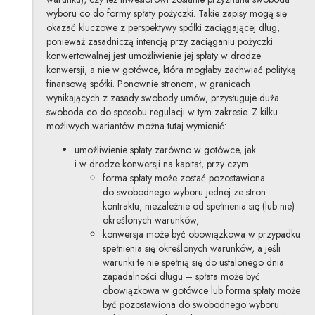
wyboru co do formy spłaty pożyczki. Takie zapisy mogą się
okazać kluczowe z perspektywy spółki zaciągającej dług,
ponieważ zasadniczą intencją przy zaciąganiu pożyczki
konwertowalnej jest umożliwienie jej spłaty w drodze
konwersji, a nie w gotówce, która mogłaby zachwiać polityką
finansową spółki. Ponownie stronom, w granicach
wynikających z zasady swobody umów, przysługuje duża
swoboda co do sposobu regulacji w tym zakresie. Z kilku
możliwych wariantów można tutaj wymienić:
umożliwienie spłaty zarówno w gotówce, jak
i w drodze konwersji na kapitał, przy czym:
forma spłaty może zostać pozostawiona
do swobodnego wyboru jednej ze stron
kontraktu, niezależnie od spełnienia się (lub nie)
określonych warunków,
konwersja może być obowiązkowa w przypadku
spełnienia się określonych warunków, a jeśli
warunki te nie spełnią się do ustalonego dnia
zapadalności długu – spłata może być
obowiązkowa w gotówce lub forma spłaty może
być pozostawiona do swobodnego wyboru