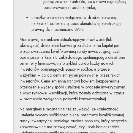
jednej ze stron kontraktu, co stanowi najczęściej
obserwowany model na rynku,
umożliwienie spłaty wyłącznie w drodze konwersji
na kapitał, co bardziej upodobniałoby tę konstrukcję
prawną do mechanizmu SAFE.
Modelowo, warunkiem aktualizującym możliwość (lub
obowiązek) dokonania konwersji zadłużenia na kapitał jest
przeprowadzenie kwalifikowanej rundy inwestycyjnej, czyli
podwyższenia kapitału zakładowego spełniającego określone
parametry finansowe, na przykład co do liczby nowych
inwestorów obejmujących
equity
w spółce, a przede
wszystkim – co do ceny emisyjnej pokrywanej przez takich
inwestorów. Cena emisyjna stanowi bowiem bezpośrednie
przełożenie wyceny spółki ustalonej w procesie inwestycyjnym,
a więc rynkowej weryfikacji, która została odłożona w czasie
w momencie zaciągania pożyczki konwertowalnej.
Na marginesie można tutaj też zauważyć, że konieczność
ustalenia wyceny spółki spełniającej parametry kwalifikowanej
rundy inwestycyjnej poniekąd otwiera problem, który pożyczka
konwertowalna ma rozwiązywać, czyli brak konieczności
ustalenia wyceny spółki na jej wczesnym etapie rozwoju.