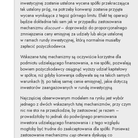
inwestycyjnej zostanie ustalona wycena spółki przekraczająca
tak ustalony próg, na potrzeby konwersji zostanie przyjęta
wycena wynikająca z tegoż górnego limitu. Efekt tej operacji
będzie dokładnie taki sam jak w przypadku zastosowania
mechanizmu
discount
– doprowadzi do proporcjonalnego
zmniejszenia ceny emisyjnej za udziały lub akcje ustalonej
w ramach rundy inwestycyjnej, którą normalnie musiałby
zapłacić pożyczkodawca.
Wskazane tutaj mechanizmy są oczywiście korzystne dla
podmiotu udzielającego finansowania, a nie spółki, pozwalają
bowiem pożyczkodawcy osiągnąć wyższy udział kapitałowy
w spółce, niż gdyby konwersja odbywała się na takich samych
warunkach (tj. po takiej samej cenie emisyjnej), jakie dotyczą
inwestorów zaangażowanych w rundę inwestycyjną.
Najczęściej obserwowanym modelem na rynku jest wybór
jednego z dwóch wskazanych tutaj mechanizmów, przy czym
nic nie stoi na przeszkodzie, by zastosować je razem –
prowadziłoby to jednak do podwójnego premiowania
inwestora udzielającego finansowania i z tego względu
mogłoby być trudne do zaakceptowania dla spółki. Ponieważ
zastosowanie mechanizmu
cap
otwiera dyskusję co