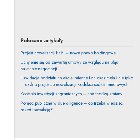
Dominik Kaszuba
Inne tego autora
Profil autora
Uwaga, link zostanie otwarty w nowym oknie
Polecane artykuły
Projekt nowelizacji k.s.h. – nowe prawo holdingowe
Uchylenie się od zawartej umowy ze względu na błąd
na etapie negocjacji
Likwidacja podziału na akcje imienne i na okaziciela i nie tylko
– czyli o projekcie nowelizacji Kodeksu spółek handlowych
Kontrola inwestycji zagranicznych – nadchodzą zmiany
Pomoc publiczna w due diligence – co trzeba wiedzieć
przed transakcją?