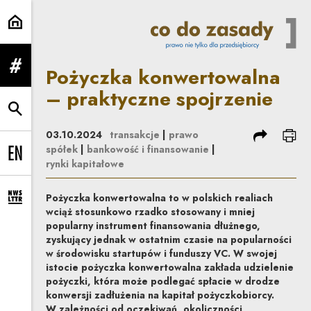
Pożyczka konwertowalna – prakty
Pożyczka konwertowalna
rozwiń menu
– praktyczne spojrzenie
rozwiń wyszukiwarkę
podziel się
dru
03.10.2024
transakcje
|
prawo
spółek
|
bankowość i finansowanie
|
Change language to EN
rynki kapitałowe
Pożyczka konwertowalna to w polskich realiach
rozwiń formularz zapisu na newsletter
wciąż stosunkowo rzadko stosowany i mniej
popularny instrument finansowania dłużnego,
zyskujący jednak w ostatnim czasie na popularności
w środowisku startupów i funduszy VC. W swojej
istocie pożyczka konwertowalna zakłada udzielenie
pożyczki, która może podlegać spłacie w drodze
konwersji zadłużenia na kapitał pożyczkobiorcy.
W zależności od oczekiwań, okoliczności