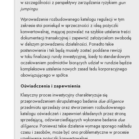
w szczególności z perspektywy zarządzania ryzykiem
gun
jumpingu
.
Wprowadzenie rozbudowanego katalogu regulacji w tym
zakresie stoi poniekąd w sprzeczności z ideą pożyczki
konwertowalnej, mającej pozwalać na szybkie ustalenie treści
dokumentacji transakcyjnej i zapewnić założycielom swobodę
w dalszym prowadzeniu działalności. Ponadto takie
postanowienia i tak będą musiały zostać poddane rewizji
w toku finalizacji rundy inwestycyjnej, kiedy to standardowym
oczekiwaniem podmiotów biorących udział w rundzie będzie
kompleksowe ustalenie nowych zasad ładu korporacyjnego
obowiązującego w spółce.
Oświadczenia i zapewnienia
Klasyczny proces inwestycyjny charakteryzuje się
przeprowadzeniem skrupulatnego badania
due diligence
przedmiotu sprzedaży oraz stworzeniem rozbudowanego
katalogu oświadczeń i zapewnień składanych przez stronę
sprzedającą, odzwierciedlających wykonane badanie
due
diligence
. Ponieważ takie działanie wymaga sporego nakładu
czasu i zasobów, może być ono problematyczne w procesie
uzyskiwania pożyczki konwertowalnej.