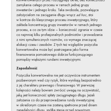
konwertowalnych przez rozciągnięty okres, bez konieczności
zamykania całego procesu w ramach jednej grupy
inwesterów i jednego kroku. Taka swoboda, pozwalająca
założycielom na zaciąganie długu wręcz
ad hoc
, stoi
w kontrze do klasycznego procesu inwestycyjnego, który
zakłada koncentrację grupy inwestorów w ramach jednego
procesu, a co za tym idzie – konieczność zgrania w czasie
co najmniej kilku profesjonalnych podmiotów i prowadzenia
z nimi symultanicznych rozmów, co wymaga znaczącej
alokacji czasu i zasobów. Z tych też względów pożyczka
konwertowalna może być postrzegana jako forma
finansowania pomostowego dobrze funkcjonującego
pomiędzy większymi rundami inwestycyjnymi.
Zapadalność
Pożyczka konwertowalna nie jest oczywiście instrumentem
pozbawionym wad czy ryzyk, które wynikają bezpośrednio
z jej charakteru prawnego i finansowego. W pierwszej
kolejności należy bowiem zwrócić uwagę na oczywistość,
jaką jest konieczność spłaty zaciągniętego długu. Jeżeli
założenia co do przeprowadzenia rundy inwestycyjnej
w określonym czasie nie zostaną spełnione przed dniem
zapadalności długu, spółka stanie przed poważnym