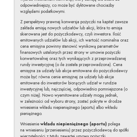
odpowiedniejszy, co może być dyktowane chociażby
względami podatkowymi.
Z perspektywy prawnej konwersja pożyczki na kapitał zawsze
zakłada emisję nowych udziałów lub akcji, która to emisja
skierowana jest do pożyczkodawcy, czyli inwestora. Ilość
emitowanych udziałów lub akcji, ich wartość nominalna oraz
cena emisyjna powinny stanowić wynikową parametrów
finansowych ustalonych przez strony w umowie pożyczki
konwertowalnej oraz tych wynikających z przeprowadzanej
rundy inwestycyjnej (o ile została przeprowadzona). Cena
emisyjna za udziały lub akcje emitowane do pożyczkodawcy
może być równa cenie emisyjnej za udziały lub akcje
emitowane do inwestorów biorących udział w rundzie
inwestycyjnej lub, najczęściej, odpowiednio pomniejszona (o
czym niżej). Nowo wyemitowane udziały mogą jednak,
w zależności od wyboru strony, zostać pokryte w drodze
wniesienia wkładu niepieniężnego (aportu) albo wkładu
pieniężnego.
Wniesienie
wkładu niepieniężnego (aportu)
polega
na wniesieniu (przeniesieniu) przez pożyczkodawcę do spółki
wierzytelności z tytułu zawartej umowy pożyczki