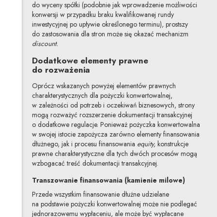
do wyceny spółki (podobnie jak wprowadzenie możliwości
konwersji w przypadku braku kwalifikowanej rundy
inwestycyjnej po upływie określonego terminu), prostszy
do zastosowania dla stron może się okazać mechanizm
discount.
Dodatkowe elementy prawne
do rozważenia
Oprócz wskazanych powyżej elementów prawnych
charakterystycznych dla pożyczki konwertowalnej,
w zależności od potrzeb i oczekiwań biznesowych, strony
mogą rozważyć rozszerzenie dokumentacji transakcyjnej
o dodatkowe regulacje. Ponieważ pożyczka konwertowalna
w swojej istocie zapożycza zarówno elementy finansowania
dłużnego, jak i procesu finansowania
equity,
konstrukcje
prawne charakterystyczne dla tych dwóch procesów mogą
wzbogacać treść dokumentacji transakcyjnej.
Transzowanie finansowania (kamienie milowe)
Przede wszystkim finansowanie dłużne udzielane
na podstawie pożyczki konwertowalnej może nie podlegać
jednorazowemu wypłaceniu, ale może być wypłacane