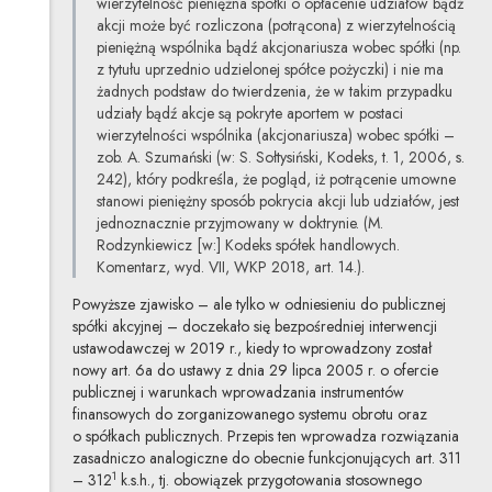
wierzytelność pieniężna spółki o opłacenie udziałów bądź
akcji może być rozliczona (potrącona) z wierzytelnością
pieniężną wspólnika bądź akcjonariusza wobec spółki (np.
z tytułu uprzednio udzielonej spółce pożyczki) i nie ma
żadnych podstaw do twierdzenia, że w takim przypadku
udziały bądź akcje są pokryte aportem w postaci
wierzytelności wspólnika (akcjonariusza) wobec spółki –
zob. A. Szumański (w: S. Sołtysiński, Kodeks, t. 1, 2006, s.
242), który podkreśla, że pogląd, iż potrącenie umowne
stanowi pieniężny sposób pokrycia akcji lub udziałów, jest
jednoznacznie przyjmowany w doktrynie. (M.
Rodzynkiewicz [w:] Kodeks spółek handlowych.
Komentarz, wyd. VII, WKP 2018, art. 14.).
Powyższe zjawisko – ale tylko w odniesieniu do publicznej
spółki akcyjnej – doczekało się bezpośredniej interwencji
ustawodawczej w 2019 r., kiedy to wprowadzony został
nowy art. 6a do ustawy z dnia 29 lipca 2005 r. o ofercie
publicznej i warunkach wprowadzania instrumentów
finansowych do zorganizowanego systemu obrotu oraz
o spółkach publicznych. Przepis ten wprowadza rozwiązania
zasadniczo analogiczne do obecnie funkcjonujących art. 311
1
– 312
k.s.h., tj. obowiązek przygotowania stosownego