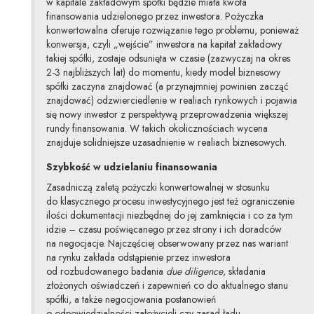
w kapitale zakładowym spółki będzie miała kwota
finansowania udzielonego przez inwestora. Pożyczka
konwertowalna oferuje rozwiązanie tego problemu, ponieważ
konwersja, czyli „wejście” inwestora na kapitał zakładowy
takiej spółki, zostaje odsunięta w czasie (zazwyczaj na okres
2-3 najbliższych lat) do momentu, kiedy model biznesowy
spółki zaczyna znajdować (a przynajmniej powinien zacząć
znajdować) odzwierciedlenie w realiach rynkowych i pojawia
się nowy inwestor z perspektywą przeprowadzenia większej
rundy finansowania. W takich okolicznościach wycena
znajduje solidniejsze uzasadnienie w realiach biznesowych.
Szybkość w udzielaniu finansowania
Zasadniczą zaletą pożyczki konwertowalnej w stosunku
do klasycznego procesu inwestycyjnego jest też ograniczenie
ilości dokumentacji niezbędnej do jej zamknięcia i co za tym
idzie – czasu poświęcanego przez strony i ich doradców
na negocjacje. Najczęściej obserwowany przez nas wariant
na rynku zakłada odstąpienie przez inwestora
od rozbudowanego badania
due diligence
, składania
złożonych oświadczeń i zapewnień co do aktualnego stanu
spółki, a także negocjowania postanowień
o odpowiedzialności założycieli czy zasad ładu