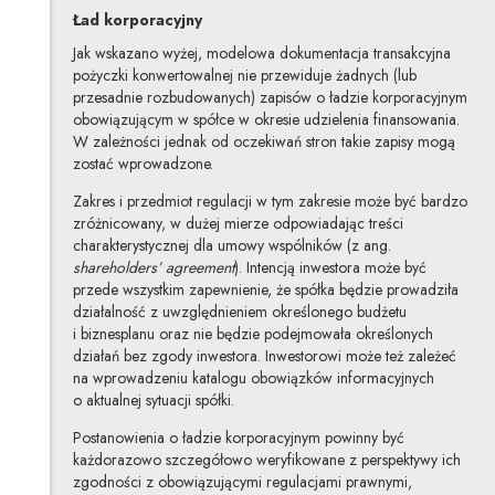
Ład korporacyjny
Jak wskazano wyżej, modelowa dokumentacja transakcyjna
pożyczki konwertowalnej nie przewiduje żadnych (lub
przesadnie rozbudowanych) zapisów o ładzie korporacyjnym
obowiązującym w spółce w okresie udzielenia finansowania.
W zależności jednak od oczekiwań stron takie zapisy mogą
zostać wprowadzone.
Zakres i przedmiot regulacji w tym zakresie może być bardzo
zróżnicowany, w dużej mierze odpowiadając treści
charakterystycznej dla umowy wspólników (z ang.
shareholders’ agreement
). Intencją inwestora może być
przede wszystkim zapewnienie, że spółka będzie prowadziła
działalność z uwzględnieniem określonego budżetu
i biznesplanu oraz nie będzie podejmowała określonych
działań bez zgody inwestora. Inwestorowi może też zależeć
na wprowadzeniu katalogu obowiązków informacyjnych
o aktualnej sytuacji spółki.
Postanowienia o ładzie korporacyjnym powinny być
każdorazowo szczegółowo weryfikowane z perspektywy ich
zgodności z obowiązującymi regulacjami prawnymi,