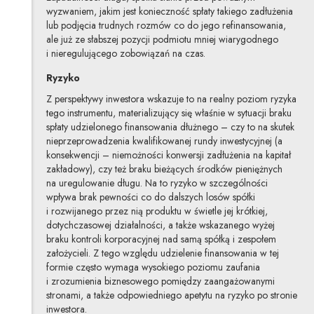
wyzwaniem, jakim jest konieczność spłaty takiego zadłużenia
lub podjęcia trudnych rozmów co do jego refinansowania,
ale już ze słabszej pozycji podmiotu mniej wiarygodnego
i nieregulującego zobowiązań na czas.
Ryzyko
Z perspektywy inwestora wskazuje to na realny poziom ryzyka
tego instrumentu, materializujący się właśnie w sytuacji braku
spłaty udzielonego finansowania dłużnego – czy to na skutek
nieprzeprowadzenia kwalifikowanej rundy inwestycyjnej (a
konsekwencji – niemożności konwersji zadłużenia na kapitał
zakładowy), czy też braku bieżących środków pieniężnych
na uregulowanie długu. Na to ryzyko w szczególności
wpływa brak pewności co do dalszych losów spółki
i rozwijanego przez nią produktu w świetle jej krótkiej,
dotychczasowej działalności, a także wskazanego wyżej
braku kontroli korporacyjnej nad samą spółką i zespołem
założycieli. Z tego względu udzielenie finansowania w tej
formie często wymaga wysokiego poziomu zaufania
i zrozumienia biznesowego pomiędzy zaangażowanymi
stronami, a także odpowiedniego apetytu na ryzyko po stronie
inwestora.