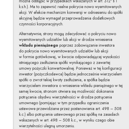
można odstąpić w przypadkach wskazanych w art. 312
§ 1
k.s.h.). Ma to zapewnić realne pokrycie nowo wyemitowanych
akcji. W efekcie mechanizm konwersji w odniesieniu do spółki
akcyjnej będzie wymagał przeprowadzenia dodatkowych
czynności korporacyjnych.
Alternatywnie, strony mogą zdecydować o pokryciu nowo
wyemitowanych udziałów lub akcji w drodze wniesienia
wkładu pieniężnego
poprzez zobowiązanie inwestora
do pokrycia nowo wyemitowanych udziałów lub akcji
w formie gotówkowej, w kwocie odpowiadającej wysokości
istniejącego zadłużenia spółki wynikającego z zawartej
umowy pożyczki konwertowalnej. Ponieważ w tej konfiguracji
inwestor (pożyczkodawca) będzie jednocześnie wierzycielem
spółki o zwrot takiej kwoty zadłużenia, a spółka będzie
wierzycielem inwestora o wniesienie wkładu pieniężnego w tej
samej kwocie, stronom otwiera się możliwość dokonania
potrącenia obydwu wierzytelności w drodze potrącenia
umownego (pomijając w tym przypadku ograniczenia
ustawowe przewidziane przez postanowienia art. 498 – 508
k.c.) albo potrącenia ustawowego przez spółkę na zasadach
wskazanych w art. 498 – 508 k.c., w wyniku czego obie
wierzytelności ulegną umorzeniu.