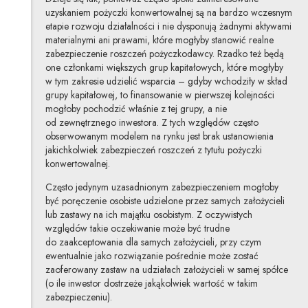
uzyskaniem pożyczki konwertowalnej są na bardzo wczesnym
etapie rozwoju działalności i nie dysponują żadnymi aktywami
materialnymi ani prawami, które mogłyby stanowić realne
zabezpieczenie roszczeń pożyczkodawcy. Rzadko też będą
one członkami większych grup kapitałowych, które mogłyby
w tym zakresie udzielić wsparcia – gdyby wchodziły w skład
grupy kapitałowej, to finansowanie w pierwszej kolejności
mogłoby pochodzić właśnie z tej grupy, a nie
od zewnętrznego inwestora. Z tych względów często
obserwowanym modelem na rynku jest brak ustanowienia
jakichkolwiek zabezpieczeń roszczeń z tytułu pożyczki
konwertowalnej.
Często jedynym uzasadnionym zabezpieczeniem mogłoby
być poręczenie osobiste udzielone przez samych założycieli
lub zastawy na ich majątku osobistym. Z oczywistych
względów takie oczekiwanie może być trudne
do zaakceptowania dla samych założycieli, przy czym
ewentualnie jako rozwiązanie pośrednie może zostać
zaoferowany zastaw na udziałach założycieli
w samej spółce
(o ile inwestor dostrzeże jakąkolwiek wartość w takim
zabezpieczeniu).