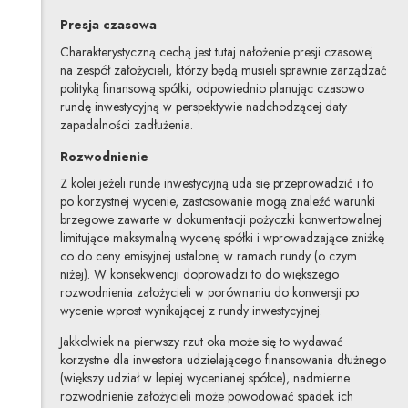
Presja czasowa
Charakterystyczną cechą jest tutaj nałożenie presji czasowej
na zespół założycieli, którzy będą musieli sprawnie zarządzać
polityką finansową spółki, odpowiednio planując czasowo
rundę inwestycyjną w perspektywie nadchodzącej daty
zapadalności zadłużenia.
Rozwodnienie
Z kolei jeżeli rundę inwestycyjną uda się przeprowadzić i to
po korzystnej wycenie, zastosowanie mogą znaleźć warunki
brzegowe zawarte w dokumentacji pożyczki konwertowalnej
limitujące maksymalną wycenę spółki i wprowadzające zniżkę
co do ceny emisyjnej ustalonej w ramach rundy (o czym
niżej). W konsekwencji doprowadzi to do większego
rozwodnienia założycieli w porównaniu do konwersji po
wycenie wprost wynikającej z rundy inwestycyjnej.
Jakkolwiek na pierwszy rzut oka może się to wydawać
korzystne dla inwestora udzielającego finansowania dłużnego
(większy udział w lepiej wycenianej spółce), nadmierne
rozwodnienie założycieli może powodować spadek ich