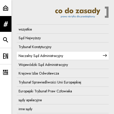
Naczelny Sąd Administracyjny | 
rozwiń menu
wszystkie
Sąd Najwyższy
rozwiń wyszukiwarkę
Trybunał Konstytucyjny
Naczelny Sąd Administracyjny
Change language to EN
Wojewódzki Sąd Administracyjny
Krajowa Izba Odwoławcza
rozwiń formularz zapisu na newsletter
Trybunał Sprawiedliwości Unii Europejskiej
Europejski Trybunał Praw Człowieka
sądy apelacyjne
inne sądy