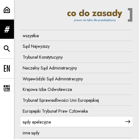
sądy apelacyjne | Co do zasady
rozwiń menu
wszystkie
Sąd Najwyższy
rozwiń wyszukiwarkę
Trybunał Konstytucyjny
Naczelny Sąd Administracyjny
Change language to EN
Wojewódzki Sąd Administracyjny
Krajowa Izba Odwoławcza
rozwiń formularz zapisu na newsletter
Trybunał Sprawiedliwości Unii Europejskiej
Europejski Trybunał Praw Człowieka
sądy apelacyjne
inne sądy