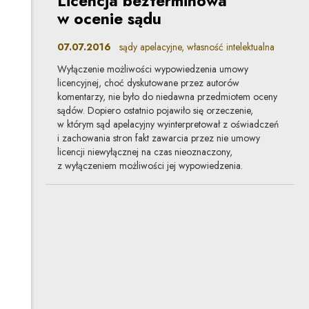
Licencja bezterminowa
w ocenie sądu
07.07.2016
sądy apelacyjne, własność intelektualna
Wyłączenie możliwości wypowiedzenia umowy
licencyjnej, choć dyskutowane przez autorów
komentarzy, nie było do niedawna przedmiotem oceny
sądów. Dopiero ostatnio pojawiło się orzeczenie,
w którym sąd apelacyjny wyinterpretował z oświadczeń
i zachowania stron fakt zawarcia przez nie umowy
licencji niewyłącznej na czas nieoznaczony,
z wyłączeniem możliwości jej wypowiedzenia.
Kto jest właścicielem praw
autorskich
do oprogramowania
stworzonego przez
żołnierza?