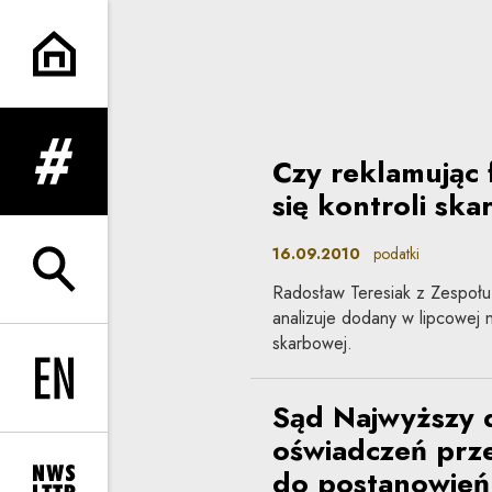
Artykuły | Co do zasady
Czy reklamując 
rozwiń menu
się kontroli sk
16.09.2010
podatki
rozwiń wyszukiwarkę
Radosław Teresiak z Zespołu
analizuje dodany w lipcowej no
skarbowej.
Change language to EN
Sąd Najwyższy 
oświadczeń prz
do postanowień