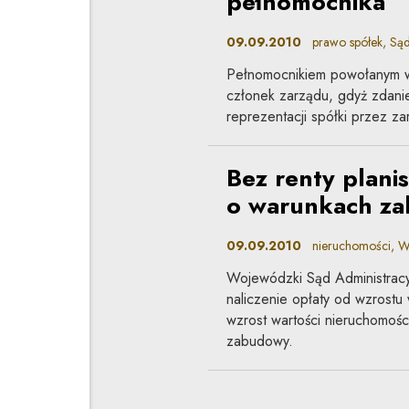
pełnomocnika
09.09.2010
prawo spółek, Sąd
Pełnomocnikiem powołanym w t
członek zarządu, gdyż zdani
reprezentacji spółki przez z
Bez renty plani
o warunkach z
09.09.2010
nieruchomości, Wo
Wojewódzki Sąd Administracyj
naliczenie opłaty od wzrostu w
wzrost wartości nieruchomośc
zabudowy.