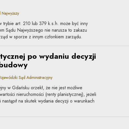
 Najwyższy
rybie art. 210 lub 379 k.s.h. może być inny
em Sądu Najwyższego nie narusza to zakazu
arząd w sporze z innym członkiem zarządu.
stycznej po wydaniu decyzji
abudowy
jewódzki Sąd Administracyjny
ny w Gdańsku orzekł, że nie jest możliwe
artości nieruchomości (renty planistycznej), jeżeli
i nastąpił na skutek wydania decyzji o warunkach