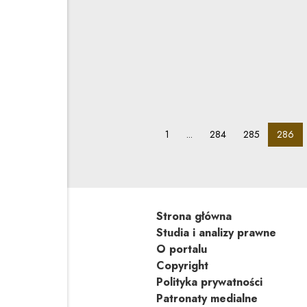
Co wynika z KR
09.09.2010
prawo spółek
W jaki sposób rejestr sądowy
gospodarczego, wyjaśnia Bar
kancelarii Wardyński i Wspólni
pagination_page:
pagination_page:
pagination_page
paginat
1
...
284
285
286
Strona główna
Studia i analizy prawne
O portalu
Copyright
Polityka prywatności
Patronaty medialne