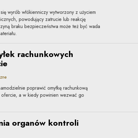
ię wyrób włókienniczy wytworzony z użyciem
cznych, powodujący zatrucie lub reakcję
yczyną braku bezpieczeństwa może też być wada
ateriału.
yłek rachunkowych
ie
zne
samodzielnie poprawić omyłkę rachunkową
ofercie, a w kiedy powinien wezwać go
ia organów kontroli