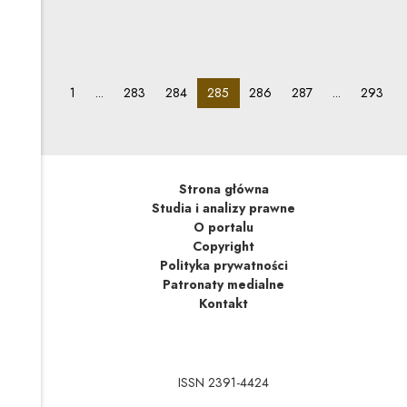
towarowych ze względu na niekorzystne zmiany
w przepisach o podatku dochodowym od osób
fizycznych. Teraz wydawanie bonów może rodzić
dodatkowe ryzyko w podatku VAT.
pagination_page:
pagination_page:
pagination_page:
pagination_page:
pagination_page:
pagination_page:
paginati
1
...
283
284
285
286
287
...
293
Strona główna
Studia i analizy prawne
O portalu
Copyright
Polityka prywatności
Patronaty medialne
Kontakt
ISSN 2391-4424