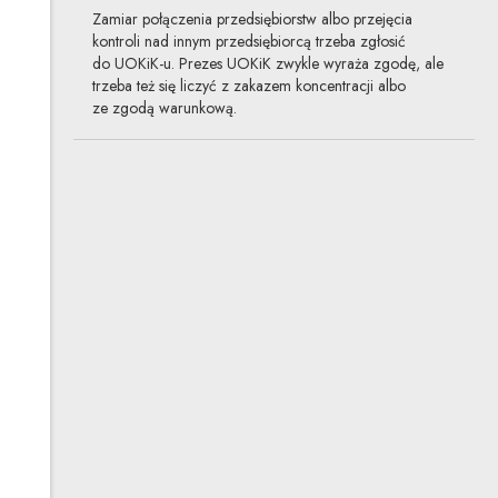
Zamiar połączenia przedsiębiorstw albo przejęcia
kontroli nad innym przedsiębiorcą trzeba zgłosić
do UOKiK-u. Prezes UOKiK zwykle wyraża zgodę, ale
trzeba też się liczyć z zakazem koncentracji albo
ze zgodą warunkową.
Czy można odkupić prawo
do czynszu symbolicznego
16.09.2010
nieruchomości
Sąd Najwyższy odpowie na pytanie, czy uprawnienie
do czynszu symbolicznego przechodzi na nabywcę
prawa użytkowania wieczystego.
Korespondencja z prawnikiem
wewnętrznym nie jest
chroniona tajemnicą