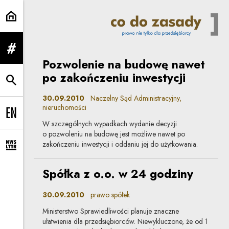
Artykuły | Co do zasady
rozwiń menu
Pozwolenie na budowę nawet
po zakończeniu inwestycji
rozwiń wyszukiwarkę
30.09.2010
Naczelny Sąd Administracyjny,
nieruchomości
Change language to EN
W szczególnych wypadkach wydanie decyzji
o pozwoleniu na budowę jest możliwe nawet po
zakończeniu inwestycji i oddaniu jej do użytkowania.
rozwiń formularz zapisu na newsletter
Spółka z o.o. w 24 godziny
30.09.2010
prawo spółek
Ministerstwo Sprawiedliwości planuje znaczne
ułatwienia dla przedsiębiorców. Niewykluczone, że od 1