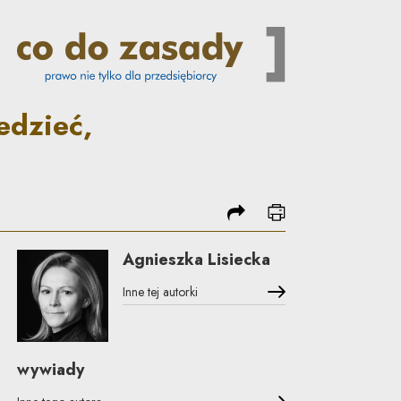
asady obowiązują w spółce | 
edzieć,
podziel się
drukuj
Agnieszka Lisiecka
Inne tej autorki
wywiady