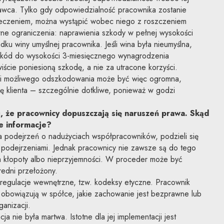
wca. Tylko gdy odpowiedzialność pracownika zostanie
czeniem, można wystąpić wobec niego z roszczeniem
e ograniczenia: naprawienia szkody w pełnej wysokości
ku winy umyślnej pracownika. Jeśli wina była nieumyślna,
kód do wysokości 3-miesięcznego wynagrodzenia
wiście poniesioną szkodę, a nie za utracone korzyści.
y i możliwego odszkodowania może być więc ogromna,
ę klienta – szczególnie dotkliwe, ponieważ w godzi
, że pracownicy dopuszczają się naruszeń prawa. Skąd
e informacje?
a podejrzeń o nadużyciach współpracowników, podzieli się
podejrzeniami. Jednak pracownicy nie zawsze są do tego
na kłopoty albo nieprzyjemności. W proceder może być
edni przełożony.
regulacje wewnętrzne, tzw. kodeksy etyczne. Pracownik
 obowiązują w spółce, jakie zachowanie jest bezprawne lub
anizacji.
ja nie była martwa. Istotne dla jej implementacji jest