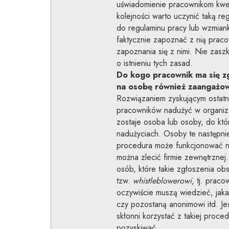
uświadomienie pracownikom kwest
kolejności warto uczynić taką re
do regulaminu pracy lub wzmian
faktycznie zapoznać z nią prac
zapoznania się z nimi. Nie zasz
o istnieniu tych zasad.
Do kogo pracownik ma się zg
na osobę również zaangażow
Rozwiązaniem zyskującym ostatni
pracowników nadużyć w organiza
zostaje osoba lub osoby, do kt
nadużyciach. Osoby te następnie
procedura może funkcjonować na
można zlecić firmie zewnętrzne
osób, które takie zgłoszenia ob
tzw.
whistleblowerowi
, tj. prac
oczywiście muszą wiedzieć, jaka
czy pozostaną anonimowi itd. Jeś
skłonni korzystać z takiej proced
pozyskiwać.