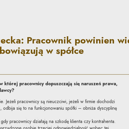
k powinien wiedzieć, jakie z
iecka: Pracownik powinien wi
obowiązują w spółce
 w której pracownicy dopuszczają się naruszeń prawa,
odawcy?
. Jeżeli pracownicy są nieuczciwi, jeżeli w firmie dochodzi
, odbija się to na funkcjonowaniu spółki – obniża dyscyplinę
 gdy pracownicy działają na szkodę klienta czy kontrahenta.
 wyrządzone osobie trzeciej odpowiedzialność wobec tej