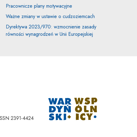
Pracownicze plany motywacyjne
Ważne zmiany w ustawie o cudzoziemcach
Dyrektywa 2023/970: wzmocnienie zasady
równości wynagrodzeń w Unii Europejskiej
Uwaga, link zostan
ISSN 2391-4424