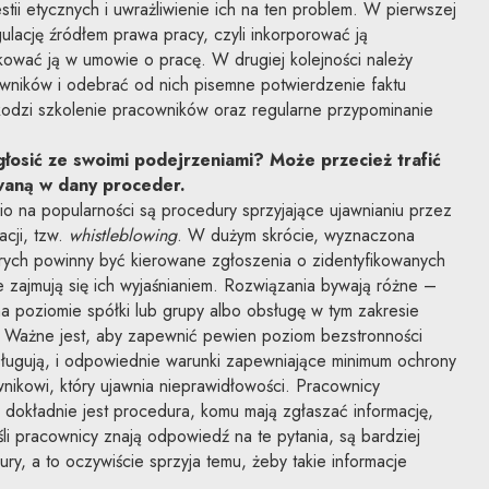
ii etycznych i uwrażliwienie ich na ten problem. W pierwszej
gulację źródłem prawa pracy, czyli inkorporować ją
kować ją w umowie o pracę. W drugiej kolejności należy
owników i odebrać od nich pisemne potwierdzenie faktu
kodzi szkolenie pracowników oraz regularne przypominanie
łosić ze swoimi podejrzeniami? Może przecież trafić
aną w dany proceder.
o na popularności są procedury sprzyjające ujawnianiu przez
cji, tzw.
whistleblowing
. W dużym skrócie, wyznaczona
órych powinny być kierowane zgłoszenia o zidentyfikowanych
 zajmują się ich wyjaśnianiem. Rozwiązania bywają różne –
 poziomie spółki lub grupy albo obsługę w tym zakresie
j. Ważne jest, aby zapewnić pewien poziom bezstronności
sługują, i odpowiednie warunki zapewniające minimum ochrony
ownikowi, który ujawnia nieprawidłowości. Pracownicy
 dokładnie jest procedura, komu mają zgłaszać informację,
li pracownicy znają odpowiedź na te pytania, są bardziej
ury, a to oczywiście sprzyja temu, żeby takie informacje