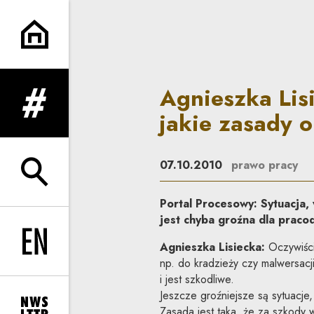
Agnieszka Lisiecka: Pracowni
Agnieszka Lis
rozwiń menu
jakie zasady 
07.10.2010
prawo pracy
rozwiń wyszukiwarkę
Portal Procesowy: Sytuacja,
jest chyba groźna dla prac
Agnieszka Lisiecka:
Oczywiście
Change language to EN
np. do kradzieży czy malwersacji
i jest szkodliwe.
Jeszcze groźniejsze są sytuacje,
Zasada jest taka, że za szkody