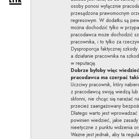
rozwiń formularz zapisu na newsletter
osoby ponosi wyłącznie pracoda
przesądzona prawomocnym orze
regresowym. W dodatku są pewn
można dochodzić tylko w przypad
pracodawca może dochodzić sz
pracownika, i to tylko za rzeczy
Dysproporcja faktycznej szkod
a działanie pracownika na szkod
w reputację.
Dobrze byłoby więc wiedzieć
pracodawca ma czerpać taki
Uczciwy pracownik, który nabier
z pracodawcą swoją wiedzą lub 
skłonni, nie chcąc się narażać 
przecież zaangażowany bezpośr
Dlatego warto jest wprowadzać 
powinien wiedzieć, jakie zasady
nieetyczne z punktu widzenia org
Ważne jest jednak, aby ta regulac