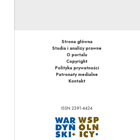
Jak uniknąć pułapek prawnych tłumaczy Agnieszka
Lisiecka, wspólnik kancelarii Wardyński i Wspólnicy
odpowiedzialny za Zespół Prawa Pracy.
Strona główna
Studia i analizy prawne
O portalu
Copyright
Polityka prywatności
Patronaty medialne
Kontakt
ISSN 2391-4424
Uwaga, link zostanie 