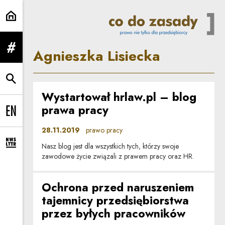
Agnieszka Lisiecka | Co do zasad
Agnieszka Lisiecka
rozwiń menu
rozwiń wyszukiwarkę
Wystartował hrlaw.pl – blog
prawa pracy
Change language to EN
28.11.2019
prawo pracy
Nasz blog jest dla wszystkich tych, którzy swoje
rozwiń formularz zapisu na newsletter
zawodowe życie związali z prawem pracy oraz HR.
Ochrona przed naruszeniem
tajemnicy przedsiębiorstwa
przez byłych pracowników