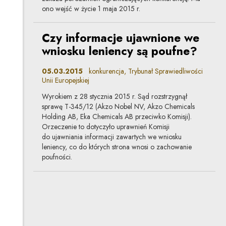
ono wejść w życie 1 maja 2015 r.
Czy informacje ujawnione we
wniosku leniency są poufne?
05.03.2015
konkurencja, Trybunał Sprawiedliwości
Unii Europejskiej
Wyrokiem z 28 stycznia 2015 r. Sąd rozstrzygnął
sprawę T-345/12 (Akzo Nobel NV, Akzo Chemicals
Holding AB, Eka Chemicals AB przeciwko Komisji).
Orzeczenie to dotyczyło uprawnień Komisji
do ujawniania informacji zawartych we wniosku
leniency, co do których strona wnosi o zachowanie
poufności.
Leniency plus – wymiar unijny