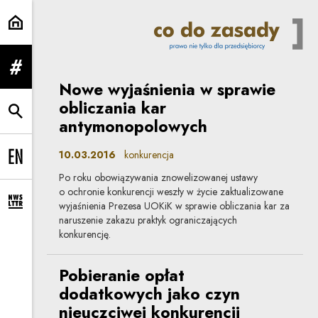
konkurencja | Co do zasady
rozwiń menu
Nowe wyjaśnienia w sprawie
obliczania kar
rozwiń wyszukiwarkę
antymonopolowych
10.03.2016
konkurencja
Change language to EN
Po roku obowiązywania znowelizowanej ustawy
o ochronie konkurencji weszły w życie zaktualizowane
wyjaśnienia Prezesa UOKiK w sprawie obliczania kar za
rozwiń formularz zapisu na newsletter
naruszenie zakazu praktyk ograniczających
konkurencję.
Pobieranie opłat
dodatkowych jako czyn
nieuczciwej konkurencji