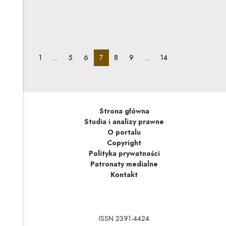
22.01.2015
już obowiązujące, konkurencja
18 stycznia 2015 r. weszła w życie nowelizacja ustawy
o ochronie konkurencji. Zmiany są istotne.
pagination_page:
pagination_page:
pagination_page:
pagination_page:
pagination_page:
pagination_page:
pagination_page:
1
...
5
6
7
8
9
...
14
Strona główna
Studia i analizy prawne
O portalu
Copyright
Polityka prywatności
Patronaty medialne
Kontakt
ISSN 2391-4424