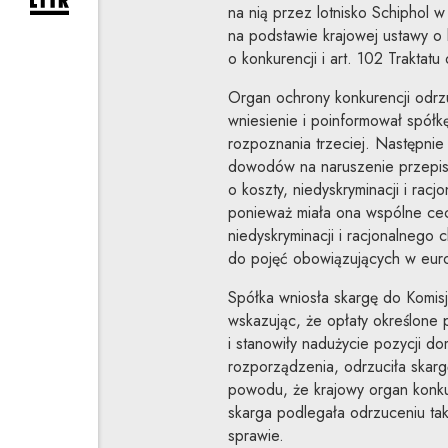
rozwiń formularz zapisu na newsletter
na nią przez lotnisko Schiphol w
na podstawie krajowej ustawy o 
o konkurencji i art. 102 Traktat
Organ ochrony konkurencji odrzu
wniesienie i poinformował spółk
rozpoznania trzeciej. Następnie 
dowodów na naruszenie przepisów
o koszty, niedyskryminacji i rac
ponieważ miała ona wspólne cech
niedyskryminacji i racjonalnego 
do pojęć obowiązujących w europ
Spółka wniosła skargę do Komisj
wskazując, że opłaty określone 
i stanowiły nadużycie pozycji do
rozporządzenia, odrzuciła skarg
powodu, że krajowy organ konkur
skarga podlegała odrzuceniu takż
sprawie.