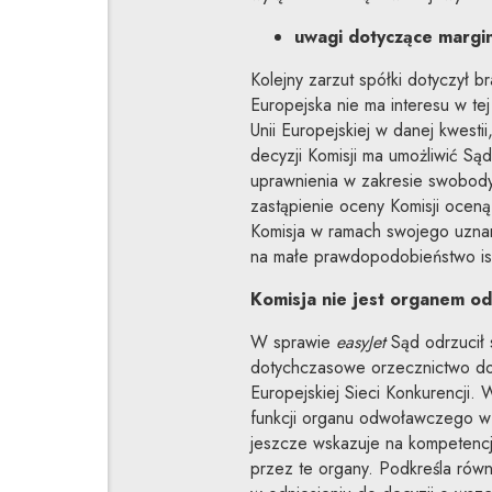
uwagi dotyczące margin
Kolejny zarzut spółki dotyczył 
Europejska nie ma interesu w tej
Unii Europejskiej w danej kwest
decyzji Komisji ma umożliwić Są
uprawnienia w zakresie swobody 
zastąpienie oceny Komisji ocen
Komisja w ramach swojego uznan
na małe prawdopodobieństwo ist
Komisja nie jest organem o
W sprawie
easyJet
Sąd odrzucił s
dotychczasowe orzecznictwo do
Europejskiej Sieci Konkurencji.
funkcji organu odwoławczego w o
jeszcze wskazuje na kompetencj
przez te organy. Podkreśla równ