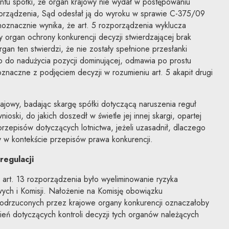
ntu spółki, że organ krajowy nie wydał w postępowaniu
zporządzenia, Sąd odesłał ją do wyroku w sprawie C-375/09
noznacznie wynika, że art. 5 rozporządzenia wyklucza
 organ ochrony konkurencji decyzji stwierdzającej brak
rgan ten stwierdzi, że nie zostały spełnione przesłanki
o do nadużycia pozycji dominującej, odmawia po prostu
oznaczne z podjęciem decyzji w rozumieniu art. 5 akapit drugi
rajowy, badając skargę spółki dotyczącą naruszenia reguł
ioski, do jakich doszedł w świetle jej innej skargi, opartej
przepisów dotyczących lotnictwa, jeżeli uzasadnił, dlaczego
izy w kontekście przepisów prawa konkurencji.
regulacji
art. 13 rozporządzenia było wyeliminowanie ryzyka
ych i Komisji. Nałożenie na Komisję obowiązku
odrzuconych przez krajowe organy konkurencji oznaczałoby
ień dotyczących kontroli decyzji tych organów należących