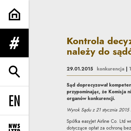
Kontrola decyzji krajowych 
Kontrola decy
rozwiń menu
należy do sąd
29.01.2015
konkurencja
|
rozwiń wyszukiwarkę
Sąd doprecyzował kompetenc
przypominając, że Komisja n
organów konkurencji.
Change language to EN
Wyrok Sądu z 21 stycznia 2015 r
Spółka easyJet Airline Co. Ltd w
dotyczące opłat za ochronę bez