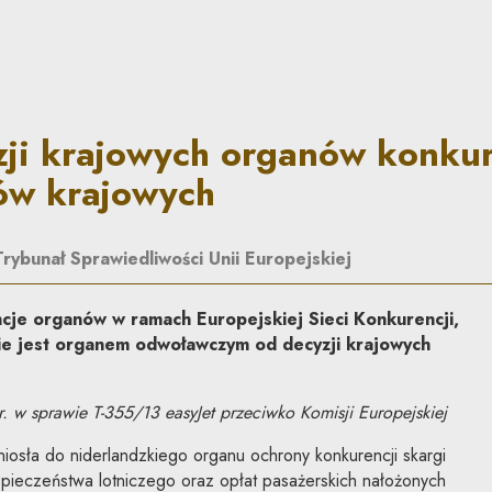
organów konkurencji należy d
zji krajowych organów konkur
ów krajowych
Trybunał Sprawiedliwości Unii Europejskiej
je organów w ramach Europejskiej Sieci Konkurencji,
ie jest organem odwoławczym od decyzji krajowych
. w sprawie T-355/13 easyJet przeciwko Komisji Europejskiej
niosła do niderlandzkiego organu ochrony konkurencji skargi
pieczeństwa lotniczego oraz opłat pasażerskich nałożonych