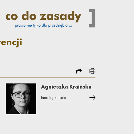
o sądów krajowych | Co do za
encji
podziel się
drukuj
Agnieszka Kraińska
Inne tej autorki