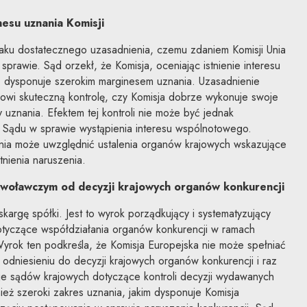
esu uznania Komisji
braku dostatecznego uzasadnienia, czemu zdaniem Komisji Unia
 sprawie. Sąd orzekł, że Komisja, oceniając istnienie interesu
ii, dysponuje szerokim marginesem uznania. Uzasadnienie
dowi skuteczną kontrolę, czy Komisja dobrze wykonuje swoje
uznania. Efektem tej kontroli nie może być jednak
ą Sądu w sprawie wystąpienia interesu wspólnotowego.
ia może uwzględnić ustalenia organów krajowych wskazujące
nienia naruszenia.
dwoławczym od decyzji krajowych organów konkurencji
kargę spółki. Jest to wyrok porządkujący i systematyzujący
tyczące współdziałania organów konkurencji w ramach
 Wyrok ten podkreśla, że Komisja Europejska nie może spełniać
dniesieniu do decyzji krajowych organów konkurencji i raz
e sądów krajowych dotyczące kontroli decyzji wydawanych
ież szeroki zakres uznania, jakim dysponuje Komisja