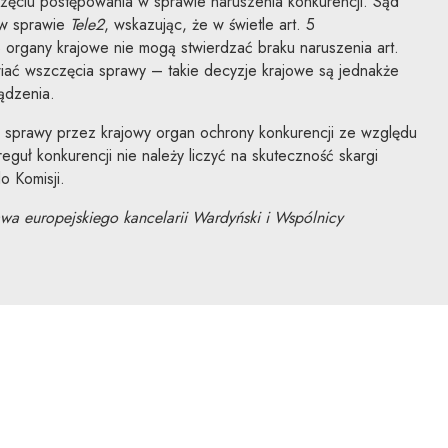
częciu postępowania w sprawie naruszenia konkurencji. Sąd
 w sprawie
Tele2
, wskazując, że w świetle art. 5
organy krajowe nie mogą stwierdzać braku naruszenia art.
ać wszczęcia sprawy – takie decyzje krajowe są jednakże
ądzenia.
sprawy przez krajowy organ ochrony konkurencji ze względu
eguł konkurencji nie należy liczyć na skuteczność skargi
o Komisji.
awa europejskiego kancelarii Wardyński i Wspólnicy