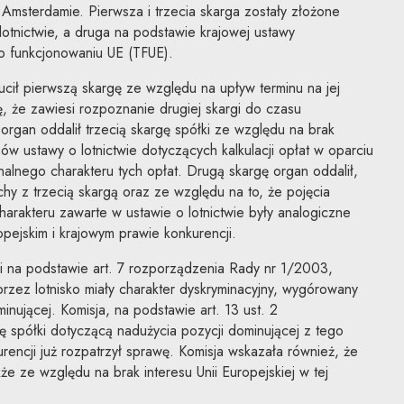
 Amsterdamie. Pierwsza i trzecia skarga zostały złożone
lotnictwie, a druga na podstawie krajowej ustawy
u o funkcjonowaniu UE (TFUE).
cił pierwszą skargę ze względu na upływ terminu na jej
ę, że zawiesi rozpoznanie drugiej skargi do czasu
organ oddalił trzecią skargę spółki ze względu na brak
 ustawy o lotnictwie dotyczących kalkulacji opłat w oparciu
jonalnego charakteru tych opłat. Drugą skargę organ oddalił,
y z trzecią skargą oraz ze względu na to, że pojęcia
charakteru zawarte w ustawie o lotnictwie były analogiczne
ejskim i krajowym prawie konkurencji.
i na podstawie art. 7 rozporządzenia Rady nr 1/2003,
przez lotnisko miały charakter dyskryminacyjny, wygórowany
minującej. Komisja, na podstawie art. 13 ust. 2
ę spółki dotyczącą nadużycia pozycji dominującej z tego
encji już rozpatrzył sprawę. Komisja wskazała również, że
e ze względu na brak interesu Unii Europejskiej w tej