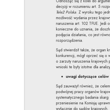
Odnosząc się z kolei do argume
decyzji w rozumieniu art. 5 ro
Tele2 Polska
. Z wyroku tego jed
możliwość wydania przez krajowy
naruszenia art. 102 TFUE. Jeśli o
konieczne do uznania, że doszł
podjęcia działania, co jest równ
rozporządzenia.
Sąd stwierdził także, że organ k
konkurencji, mógł oprzeć się o wn
o zarzuty naruszenia krajowych 
wnioski te były istotne dla anal
uwagi dotyczące celów 
Sąd zauważył również, że celem 
podwójnej pracy organów krajow
systematycznego badania skarg 
przeniesienie na Komisję uprawn
wyłącznie do sądów krajowych.