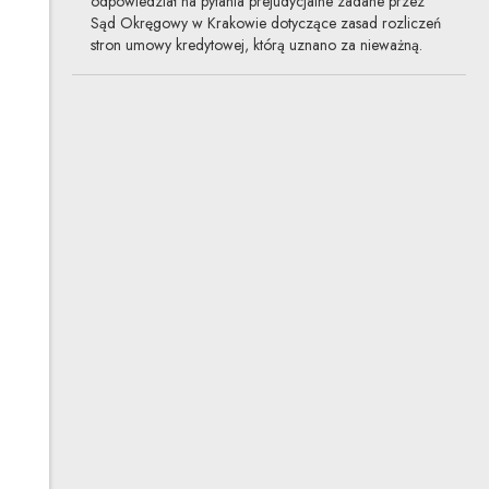
odpowiedział na pytania prejudycjalne zadane przez
Sąd Okręgowy w Krakowie dotyczące zasad rozliczeń
stron umowy kredytowej, którą uznano za nieważną.
Sygnaliści – kim są i co ich
chroni?
30.06.2025
wideokasty, prawo pracy, prawo karne
W drugim wideokaście realizowanym z Kulturą
Liberalną Katarzyna Skrzydłowska-Kalukin rozmawia
z Marcinem Wujczykiem i Łukaszem Laskiem
o sygnalistach. Czym jest ustawa o sygnalistach i jakie
znaczenie może mieć dla pracowników, pracodawców
i instytucji publicznych?
Cyberataki: czy jesteśmy
bezpieczni?