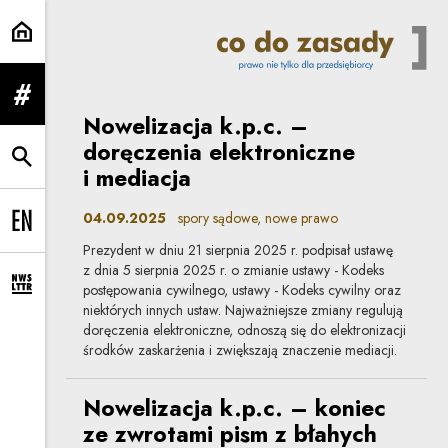
Artykuły | Co do zasady
rozwiń menu
Nowelizacja k.p.c. –
doręczenia elektroniczne
rozwiń wyszukiwarkę
i mediacja
04.09.2025
spory sądowe, nowe prawo
Change language to EN
Prezydent w dniu 21 sierpnia 2025 r. podpisał ustawę
z dnia 5 sierpnia 2025 r. o zmianie ustawy - Kodeks
postępowania cywilnego, ustawy - Kodeks cywilny oraz
rozwiń formularz zapisu na newsletter
niektórych innych ustaw. Najważniejsze zmiany regulują
doręczenia elektroniczne, odnoszą się do elektronizacji
środków zaskarżenia i zwiększają znaczenie mediacji.
Nowelizacja k.p.c. – koniec
ze zwrotami pism z błahych