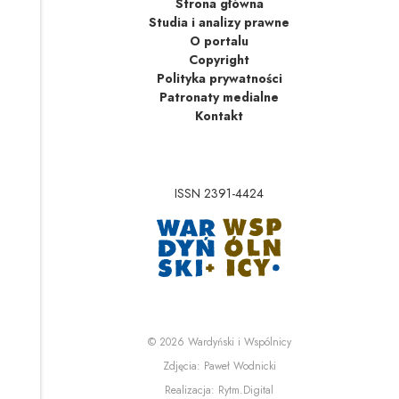
Strona główna
Studia i analizy prawne
O portalu
Copyright
Polityka prywatności
Patronaty medialne
Kontakt
ISSN 2391-4424
Uwaga, link zostanie 
Uwaga, link zostanie o
© 2026
Wardyński i Wspólnicy
Uwaga, link zostanie otwa
Zdjęcia:
Paweł Wodnicki
Uwaga, link zostanie otwa
Realizacja:
Rytm.Digital