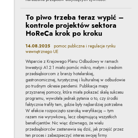
To piwo trzeba teraz wypić –
kontrole projektów sektora
HoReCa krok po kroku
14.08.2025
pomoc publiczna i regulacje rynku
wewnętrznego UE
Wsparcie z Krajowego Planu Odbudowy w ramach
Inwestycji A1.2.1 miało pomóc mikro, małym i średnim
przedsiębiorcom z branży hotelarskiej,
gastronomicznej, turystycznej i kulturalnej w odbudowie
po trudnym okresie pandemii. Publikacja mapy
przyznanej pomocy, która miała pokazać skalę sukcesu
programu, wywołała jednak pytania o to, czy środki
faktycznie trafiły tam, gdzie były najbardziej potrzebne.
W efekcie rozpoczęto szeroką weryfikację – tym
razem nie wyrywkową, lecz obejmującą wszystkich
beneficjentów. Nic więc dziwnego, że wielu
przedsiębiorców zastanawia się dziś, jak przejść przez
ten proces i zabezpieczyć interes swojej firmy.