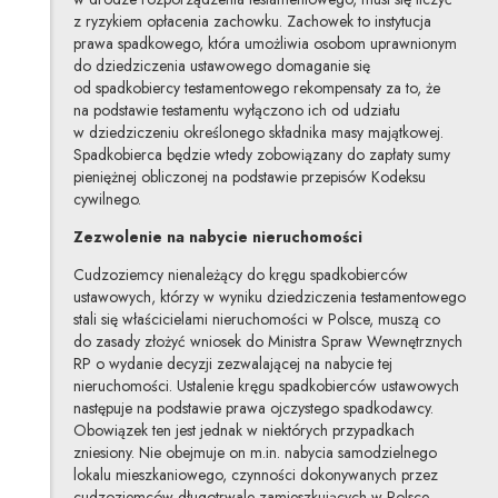
z ryzykiem opłacenia zachowku. Zachowek to instytucja
prawa spadkowego, która umożliwia osobom uprawnionym
do dziedziczenia ustawowego domaganie się
od spadkobiercy testamentowego rekompensaty za to, że
na podstawie testamentu wyłączono ich od udziału
w dziedziczeniu określonego składnika masy majątkowej.
Spadkobierca będzie wtedy zobowiązany do zapłaty sumy
pieniężnej obliczonej na podstawie przepisów Kodeksu
cywilnego.
Zezwolenie na nabycie nieruchomości
Cudzoziemcy nienależący do kręgu spadkobierców
ustawowych, którzy w wyniku dziedziczenia testamentowego
stali się właścicielami nieruchomości w Polsce, muszą co
do zasady złożyć wniosek do Ministra Spraw Wewnętrznych
RP o wydanie decyzji zezwalającej na nabycie tej
nieruchomości. Ustalenie kręgu spadkobierców ustawowych
następuje na podstawie prawa ojczystego spadkodawcy.
Obowiązek ten jest jednak w niektórych przypadkach
zniesiony. Nie obejmuje on m.in. nabycia samodzielnego
lokalu mieszkaniowego, czynności dokonywanych przez
cudzoziemców długotrwale zamieszkujących w Polsce