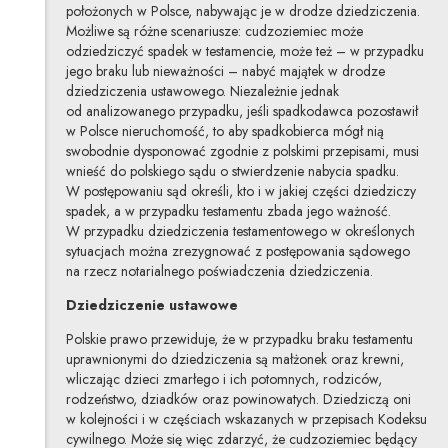
położonych w Polsce, nabywając je w drodze dziedziczenia.
Możliwe są różne scenariusze: cudzoziemiec może
odziedziczyć spadek w testamencie, może też – w przypadku
jego braku lub nieważności – nabyć majątek w drodze
dziedziczenia ustawowego. Niezależnie jednak
od analizowanego przypadku, jeśli spadkodawca pozostawił
w Polsce nieruchomość, to aby spadkobierca mógł nią
swobodnie dysponować zgodnie z polskimi przepisami, musi
wnieść do polskiego sądu o stwierdzenie nabycia spadku.
W postępowaniu sąd określi, kto i w jakiej części dziedziczy
spadek, a w przypadku testamentu zbada jego ważność.
W przypadku dziedziczenia testamentowego w określonych
sytuacjach można zrezygnować z postępowania sądowego
na rzecz notarialnego poświadczenia dziedziczenia.
Dziedziczenie ustawowe
Polskie prawo przewiduje, że w przypadku braku testamentu
uprawnionymi do dziedziczenia są małżonek oraz krewni,
wliczając dzieci zmarłego i ich potomnych, rodziców,
rodzeństwo, dziadków oraz powinowatych. Dziedziczą oni
w kolejności i w częściach wskazanych w przepisach Kodeksu
cywilnego. Może się więc zdarzyć, że cudzoziemiec będący