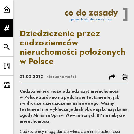
Dziedziczenie przez cudzoziemcó
Dziedziczenie przez
rozwiń menu
cudzoziemców
nieruchomości położonych
rozwiń wyszukiwarkę
w Polsce
Change language to EN
podziel się
dru
21.02.2013
nieruchomości
rozwiń formularz zapisu na newsletter
Cudzoziemiec może odziedziczyć nieruchomość
w Polsce zarówno na podstawie testamentu, jak
i w drodze dziedziczenia ustawowego. Ważny
testament nie wyklucza jednak obowiązku uzyskania
zgody Ministra Spraw Wewnętrznych RP na nabycie
nieruchomości.
Cudzoziemcy mogą stać się właścicielami nieruchomości