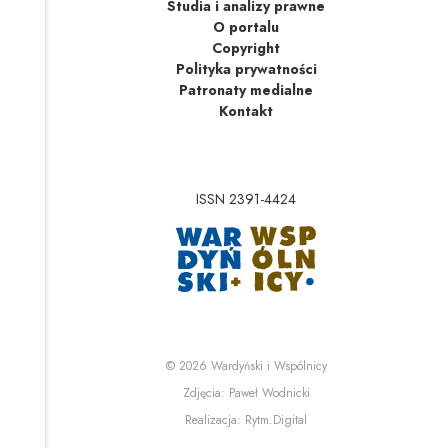
Studia i analizy prawne
O portalu
Copyright
Polityka prywatności
Patronaty medialne
Kontakt
ISSN 2391-4424
Uwaga, link zostanie 
Uwaga, link zostanie o
© 2026
Wardyński i Wspólnicy
Uwaga, link zostanie otwa
Zdjęcia:
Paweł Wodnicki
Uwaga, link zostanie otwa
Realizacja:
Rytm.Digital