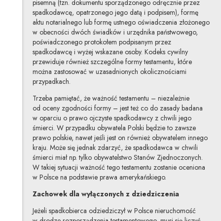
pisemną (tzn. dokumentu sporządzonego odręcznie przez
spadkodawcę, opatrzonego jego datą i podpisem), formę
aktu notarialnego lub formę ustnego oświadczenia złożonego
w obecności dwóch świadków i urzędnika państwowego,
poświadczonego protokołem podpisanym przez
spadkodawcę i wyżej wskazane osoby. Kodeks cywilny
przewiduje również szczególne formy testamentu, które
można zastosować w uzasadnionych okolicznościami
przypadkach.
Trzeba pamiętać, że ważność testamentu – niezależnie
od oceny zgodności formy – jest też co do zasady badana
w oparciu o prawo ojczyste spadkodawcy z chwili jego
śmierci. W przypadku obywatela Polski będzie to zawsze
prawo polskie, nawet jeśli jest on również obywatelem innego
kraju. Może się jednak zdarzyć, że spadkodawca w chwili
śmierci miał np. tylko obywatelstwo Stanów Zjednoczonych.
W takiej sytuacji ważność tego testamentu zostanie oceniona
w Polsce na podstawie prawa amerykańskiego.
Zachowek dla wyłączonych z dziedziczenia
Jeżeli spadkobierca odziedziczył w Polsce nieruchomość
w drodze rozporządzenia testamentowego, musi się liczyć