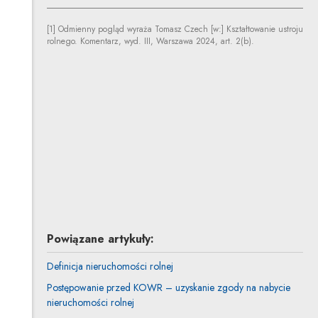
[1] Odmienny pogląd wyraża Tomasz Czech [w:] Kształtowanie ustroju
rolnego. Komentarz, wyd. III, Warszawa 2024, art. 2(b).
dr Jakub Baranowski
Inne tego autora
Profil autora
Uwaga, link zostanie otwarty w nowym oknie
Aleksandra Szczepińska
Inne tej autorki
Powiązane artykuły:
Definicja nieruchomości rolnej
Postępowanie przed KOWR – uzyskanie zgody na nabycie
nieruchomości rolnej