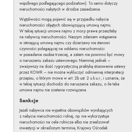
wspólnego podlegającego podziałowi). To samo dotyczy
nieruchomości nabytych w drodze zasiedzenia.
Wątpliwości mogą pojawić się w przypadku nabycia
nieruchomości objętych obowiązującą umową najmu.
W takiej sytuacji umowa najmu z mocy prawa przeszłaby
na nabywcę nieruchomości. Naszym zdaniem wstąpienie
w istniejącą umowę najmu czy dzierżawy nie stanowi
czynności polegającej na oddaniu nieruchomości
w posiadanie osobie trzeciej, a zatem nie powinno być mowy
o naruszeniu zakazu ustawowego. Niemniej jednak –
zważywszy na dość rygorystyczną praktykę stosowania ustawy
przez KOWR – nie można wykluczyć odmiennej interpretacji
przepisu, o którym mowa w art. 2b ust. 2 u.k.u.r., i uznania, że
w takiej sytuacji dochodzi do naruszenia zakazu, o ile taka
umowa najmu nie zostanie rozwiązana.
Sankcje
Jeżeli nabywca nie wypełnia obowiązków wynikających
z nabycia nieruchomości rolnej, np. nie wykorzystuje
nieruchomości na cele rolnicze albo nie zrealizował
inwestycji w określonym terminie, Krajowy Ośrodek