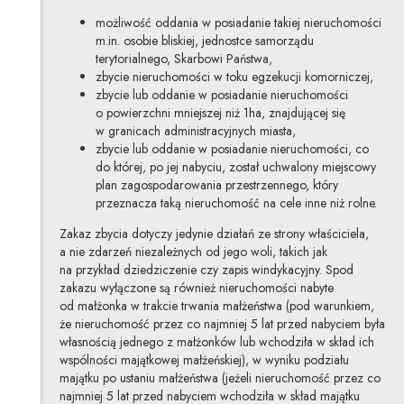
możliwość oddania w posiadanie takiej nieruchomości
m.in. osobie bliskiej, jednostce samorządu
terytorialnego, Skarbowi Państwa,
zbycie nieruchomości w toku egzekucji komorniczej,
zbycie lub oddanie w posiadanie nieruchomości
o powierzchni mniejszej niż 1ha, znajdującej się
w granicach administracyjnych miasta,
zbycie lub oddanie w posiadanie nieruchomości, co
do której, po jej nabyciu, został uchwalony miejscowy
plan zagospodarowania przestrzennego, który
przeznacza taką nieruchomość na cele inne niż rolne.
Zakaz zbycia dotyczy jedynie działań ze strony właściciela,
a nie zdarzeń niezależnych od jego woli, takich jak
na przykład dziedziczenie czy zapis windykacyjny. Spod
zakazu wyłączone są również nieruchomości nabyte
od małżonka w trakcie trwania małżeństwa (pod warunkiem,
że nieruchomość przez co najmniej 5 lat przed nabyciem była
własnością jednego z małżonków lub wchodziła w skład ich
wspólności majątkowej małżeńskiej), w wyniku podziału
majątku po ustaniu małżeństwa (jeżeli nieruchomość przez co
najmniej 5 lat przed nabyciem wchodziła w skład majątku