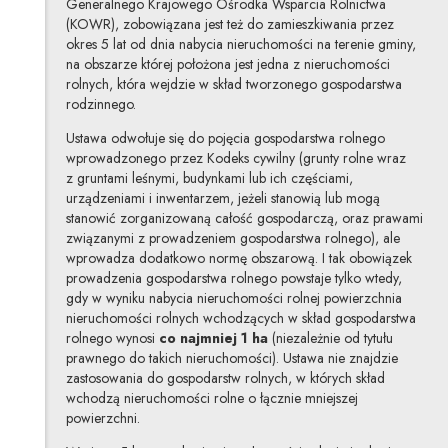
Generalnego Krajowego Ośrodka Wsparcia Rolnictwa
(KOWR), zobowiązana jest też do zamieszkiwania przez
okres 5 lat od dnia nabycia nieruchomości na terenie gminy,
na obszarze której położona jest jedna z nieruchomości
rolnych, która wejdzie w skład tworzonego gospodarstwa
rodzinnego.
Ustawa odwołuje się do pojęcia gospodarstwa rolnego
wprowadzonego przez Kodeks cywilny (grunty rolne wraz
z gruntami leśnymi, budynkami lub ich częściami,
urządzeniami i inwentarzem, jeżeli stanowią lub mogą
stanowić zorganizowaną całość gospodarczą, oraz prawami
związanymi z prowadzeniem gospodarstwa
rolnego), ale
wprowadza dodatkowo normę obszarową. I tak obowiązek
prowadzenia gospodarstwa rolnego powstaje tylko wtedy,
gdy w wyniku nabycia nieruchomości rolnej powierzchnia
nieruchomości rolnych wchodzących w skład gospodarstwa
rolnego wynosi
co najmniej 1 ha
(niezależnie od tytułu
prawnego do takich nieruchomości). Ustawa nie znajdzie
zastosowania do gospodarstw rolnych, w których skład
wchodzą nieruchomości rolne o łącznie mniejszej
powierzchni.