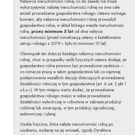
Nabywca nieruchomości rolnej co do zasady nie może
wykorzystywać nabytej nieruchomości rolnej na inne cele
aniżeli prowadzenie gospodarstwa rolnego. Ustawa wymaga
bowiem, aby nabywca nieruchomości rolnej prowadził
gospodarstwo rolne, w skład którego weszła nieruchomość
rolna,
przez minimum 5 lat
od dnia nabycia
nieruchomości (przed nowelizacją ustawy o kształtowaniu
ustroju rolnego z 2019 r. było to minimum 10 lat).
Obowiązek ten dotyczy każdego nabywcy nieruchomości
rolnej, choć w przypadku osób fizycznych ustawa dodaje, że
gospodarstwo rolne powinno być prowadzone osobiście –
co oznacza pracę w takim gospodarstwie lub co najmniej
podejmowanie wszelkich decyzji dotyczących prowadzenia
działalności rolniczej w tym gospodarstwie (art. 6 ust. 2 pkt 1
u.k.u.r.). W tym miejscu warto dodać, że prowadzenie
gospodarstwa rolnego mieści w sobie prowadzenie
działalności wytwórczej w rolnictwie w zakresie produkcji
roślinnej lub zwierzęcej, w tym produkcji ogrodniczej,
sadowniczej i rybnej.
Osoba fizyczna, która nabyła nieruchomość rolną po
uzyskaniu, wydanej na jej wniosek, zgody Dyrektora