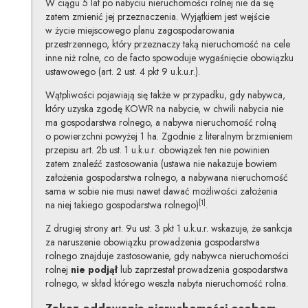
W ciągu 5 lat po nabyciu nieruchomości rolnej nie da się
zatem zmienić jej przeznaczenia. Wyjątkiem jest wejście
w życie miejscowego planu zagospodarowania
przestrzennego, który przeznaczy taką nieruchomość na cele
inne niż rolne, co de facto spowoduje wygaśnięcie obowiązku
ustawowego (art. 2 ust. 4 pkt 9 u.k.u.r.).
Wątpliwości pojawiają się także w przypadku, gdy nabywca,
który uzyska zgodę KOWR na nabycie, w chwili nabycia nie
ma gospodarstwa rolnego, a nabywa nieruchomość rolną
o powierzchni powyżej 1 ha. Zgodnie z literalnym brzmieniem
przepisu art. 2b ust. 1 u.k.u.r. obowiązek ten nie powinien
zatem znaleźć zastosowania (ustawa nie nakazuje bowiem
założenia gospodarstwa rolnego, a nabywana nieruchomość
sama w sobie nie musi nawet dawać możliwości założenia
[1]
na niej takiego gospodarstwa rolnego)
.
Z drugiej strony art. 9u ust. 3 pkt 1 u.k.u.r. wskazuje, że sankcja
za naruszenie obowiązku prowadzenia gospodarstwa
rolnego znajduje zastosowanie, gdy nabywca nieruchomości
rolnej
nie podjął
lub zaprzestał prowadzenia gospodarstwa
rolnego, w skład którego weszła nabyta nieruchomość rolna.
Zakaz oddawania nieruchomości osobom