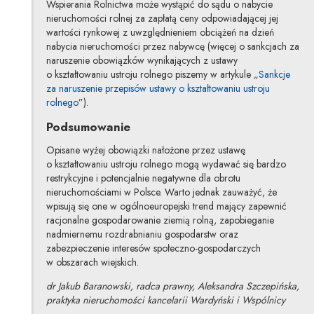
Wspierania Rolnictwa może wystąpić do sądu o nabycie
nieruchomości rolnej za zapłatą ceny odpowiadającej jej
wartości rynkowej z uwzględnieniem obciążeń na dzień
nabycia nieruchomości przez nabywcę (więcej o sankcjach za
naruszenie obowiązków wynikających z ustawy
o kształtowaniu ustroju rolnego piszemy w artykule „
Sankcje
za naruszenie przepisów ustawy o kształtowaniu ustroju
rolnego
”).
Podsumowanie
Opisane wyżej obowiązki nałożone przez ustawę
o kształtowaniu ustroju rolnego mogą wydawać się bardzo
restrykcyjne i potencjalnie negatywne dla obrotu
nieruchomościami w Polsce. Warto jednak zauważyć, że
wpisują się one w ogólnoeuropejski trend mający zapewnić
racjonalne gospodarowanie ziemią rolną, zapobieganie
nadmiernemu rozdrabnianiu gospodarstw oraz
zabezpieczenie interesów społeczno-gospodarczych
w obszarach wiejskich.
dr Jakub Baranowski, radca prawny, Aleksandra Szczepińska,
praktyka nieruchomości kancelarii Wardyński i Wspólnicy