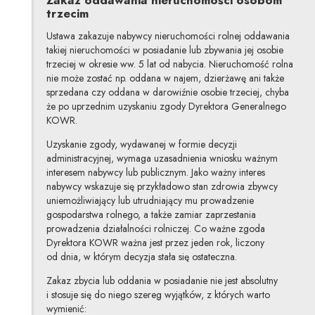
trzecim
Ustawa zakazuje nabywcy nieruchomości rolnej oddawania
takiej nieruchomości w posiadanie lub zbywania jej osobie
trzeciej w okresie ww. 5 lat od nabycia. Nieruchomość rolna
nie może zostać np. oddana w najem, dzierżawę ani także
sprzedana czy oddana w darowiźnie osobie trzeciej, chyba
że po uprzednim uzyskaniu zgody Dyrektora Generalnego
KOWR.
Uzyskanie zgody, wydawanej w formie decyzji
administracyjnej, wymaga uzasadnienia wniosku ważnym
interesem nabywcy lub publicznym. Jako ważny interes
nabywcy wskazuje się przykładowo stan zdrowia zbywcy
uniemożliwiający lub utrudniający mu prowadzenie
gospodarstwa rolnego, a także zamiar zaprzestania
prowadzenia działalności rolniczej. Co ważne zgoda
Dyrektora KOWR ważna jest przez jeden rok, liczony
od dnia, w którym decyzja stała się ostateczna.
Zakaz zbycia lub oddania w posiadanie nie jest absolutny
i stosuje się do niego szereg wyjątków, z których warto
wymienić: