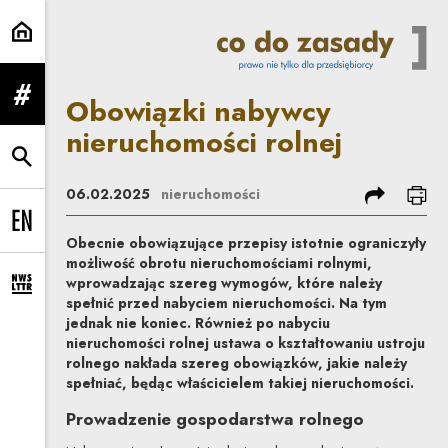
Obowiązki nabywcy nieruchomości
Obowiązki nabywcy
rozwiń menu
nieruchomości rolnej
rozwiń wyszukiwarkę
podziel się
dru
06.02.2025
nieruchomości
Change language to EN
Obecnie obowiązujące przepisy istotnie ograniczyły
możliwość obrotu nieruchomościami rolnymi,
wprowadzając szereg wymogów, które należy
rozwiń formularz zapisu na newsletter
spełnić przed nabyciem nieruchomości. Na tym
jednak nie koniec. Również po nabyciu
nieruchomości rolnej ustawa o kształtowaniu ustroju
rolnego nakłada szereg obowiązków, jakie należy
spełniać, będąc właścicielem takiej nieruchomości.
Prowadzenie gospodarstwa rolnego