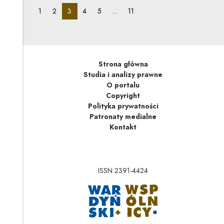
pagination_page:
pagination_page:
pagination_page:
pagination_page:
pagination_page:
pagination_page:
1
2
3
4
5
...
11
Strona główna
Studia i analizy prawne
O portalu
Copyright
Polityka prywatności
Patronaty medialne
Kontakt
ISSN 2391-4424
Uwaga, link zostanie 