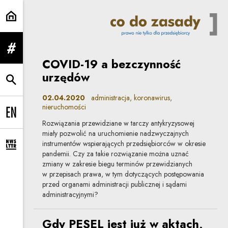
administracja | Co do zasady
rozwiń menu
COVID-19 a bezczynność
urzędów
rozwiń wyszukiwarkę
02.04.2020
administracja, koronawirus,
nieruchomości
Change language to EN
Rozwiązania przewidziane w tarczy antykryzysowej
miały pozwolić na uruchomienie nadzwyczajnych
instrumentów wspierających przedsiębiorców w okresie
rozwiń formularz zapisu na newsletter
pandemii. Czy za takie rozwiązanie można uznać
zmiany w zakresie biegu terminów przewidzianych
w przepisach prawa, w tym dotyczących postępowania
przed organami administracji publicznej i sądami
administracyjnymi?
Gdy PESEL jest już w aktach,