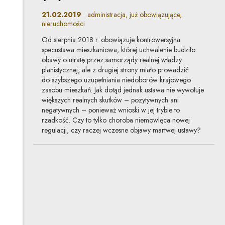
21.02.2019
administracja, już obowiązujące,
nieruchomości
Od sierpnia 2018 r. obowiązuje kontrowersyjna
specustawa mieszkaniowa, której uchwalenie budziło
obawy o utratę przez samorządy realnej władzy
planistycznej, ale z drugiej strony miało prowadzić
do szybszego uzupełniania niedoborów krajowego
zasobu mieszkań. Jak dotąd jednak ustawa nie wywołuje
większych realnych skutków – pozytywnych ani
negatywnych – ponieważ wnioski w jej trybie to
rzadkość. Czy to tylko choroba niemowlęca nowej
regulacji, czy raczej wczesne objawy martwej ustawy?
Jak daleko sięga uznanie
administracyjne?
21.02.2019
administracja