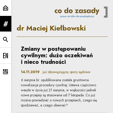
dr Maciej Kiełbowski | Co do zas
dr Maciej Kiełbowski
rozwiń menu
rozwiń wyszukiwarkę
Zmiany w postępowaniu
cywilnym: dużo oczekiwań
Change language to EN
i nieco trudności
14.11.2019
już obowiązujące, spory sądowe
rozwiń formularz zapisu na newsletter
6 sierpnia br. opublikowana została gruntowna
nowelizacja procedury cywilnej. Ustawa częściowo
weszła w życie już 21 sierpnia, w większości jednak
nowe przepisy są stosowane od 7 listopada. Co już
można powiedzieć o nowych przepisach, czego się
spodziewać, a czego obawiać?