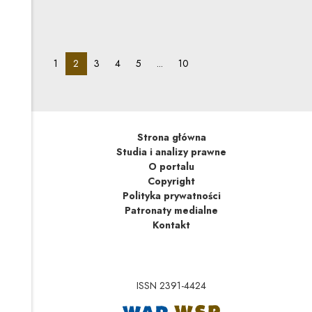
uwzględnianych i organy odwoławcze są
zobowiązywane do merytorycznego orzekania, w tym
w sprawach budowlanych i związanych
z zagospodarowaniem nieruchomości.
pagination_page:
pagination_page:
pagination_page:
pagination_page:
pagination_page:
pagination_page:
1
2
3
4
5
...
10
Strona główna
Studia i analizy prawne
O portalu
Copyright
Polityka prywatności
Patronaty medialne
Kontakt
ISSN 2391-4424
Uwaga, link zostanie 