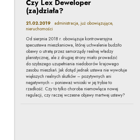
Czy Lex Deweloper
(za)działa?
21.02.2019
administracja, już obowiązujące,
nieruchomości
Od sierpnia 2018 r. obowiązuje kontrowersyjna
specustawa mieszkaniowa, której uchwalenie budziło
obawy o utratę przez samorządy realnej władzy
planistycznej, ale z drugiej strony miało prowadzić
do szybszego uzupełniania niedoborów krajowego
zasobu mieszkań. Jak dotąd jednak ustawa nie wywołuje
większych realnych skutków – pozytywnych ani
negatywnych – ponieważ wnioski w jej trybie to
rzadkość. Czy to tylko choroba niemowlęca nowej
regulacji, czy raczej wczesne objawy martwej ustawy?
Jak daleko sięga uznanie
administracyjne?