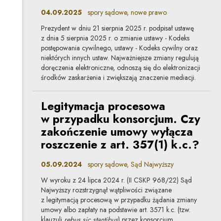
04.09.2025
spory sądowe, nowe prawo
Prezydent w dniu 21 sierpnia 2025 r. podpisał ustawę
z dnia 5 sierpnia 2025 r. o zmianie ustawy - Kodeks
postępowania cywilnego, ustawy - Kodeks cywilny oraz
niektórych innych ustaw. Najważniejsze zmiany regulują
doręczenia elektroniczne, odnoszą się do elektronizacji
środków zaskarżenia i zwiększają znaczenie mediacji.
Legitymacja procesowa
w przypadku konsorcjum. Czy
zakończenie umowy wyłącza
roszczenie z art. 357(1) k.c.?
05.09.2024
spory sądowe, Sąd Najwyższy
W wyroku z 24 lipca 2024 r. (II CSKP 968/22) Sąd
Najwyższy rozstrzygnął wątpliwości związane
z legitymacją procesową w przypadku żądania zmiany
umowy albo zapłaty na podstawie art. 3571 k.c. (tzw.
klauzuli
rebus sic stantibus
)
przez konsorcjum