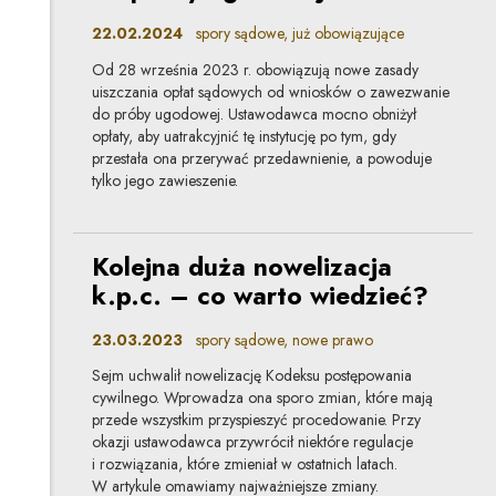
22.02.2024
spory sądowe, już obowiązujące
Od 28 września 2023 r. obowiązują nowe zasady
uiszczania opłat sądowych od wniosków o zawezwanie
do próby ugodowej. Ustawodawca mocno obniżył
opłaty, aby uatrakcyjnić tę instytucję po tym, gdy
przestała ona przerywać przedawnienie, a powoduje
tylko jego zawieszenie.
Kolejna duża nowelizacja
k.p.c. – co warto wiedzieć?
23.03.2023
spory sądowe, nowe prawo
Sejm uchwalił nowelizację Kodeksu postępowania
cywilnego. Wprowadza ona sporo zmian, które mają
przede wszystkim przyspieszyć procedowanie. Przy
okazji ustawodawca przywrócił niektóre regulacje
i rozwiązania, które zmieniał w ostatnich latach.
W artykule omawiamy najważniejsze zmiany.