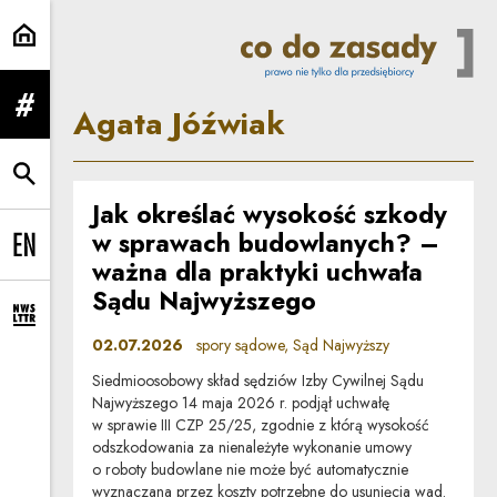
Agata Jóźwiak | Co do zasady
Agata Jóźwiak
rozwiń menu
rozwiń wyszukiwarkę
Jak określać wysokość szkody
w sprawach budowlanych? –
Change language to EN
ważna dla praktyki uchwała
Sądu Najwyższego
rozwiń formularz zapisu na newsletter
02.07.2026
spory sądowe, Sąd Najwyższy
Siedmioosobowy skład sędziów Izby Cywilnej Sądu
Najwyższego 14 maja 2026 r. podjął uchwałę
w sprawie III CZP 25/25, zgodnie z którą wysokość
odszkodowania za nienależyte wykonanie umowy
o roboty budowlane nie może być automatycznie
wyznaczana przez koszty potrzebne do usunięcia wad.