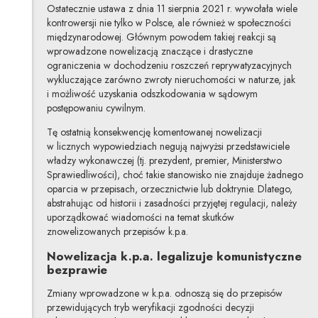
Ostatecznie ustawa z dnia 11 sierpnia 2021 r. wywołała wiele
kontrowersji nie tylko w Polsce, ale również w społeczności
międzynarodowej. Głównym powodem takiej reakcji są
wprowadzone nowelizacją znaczące i drastyczne
ograniczenia w dochodzeniu roszczeń reprywatyzacyjnych
wykluczające zarówno zwroty nieruchomości w naturze, jak
i możliwość uzyskania odszkodowania w sądowym
postępowaniu cywilnym.
Tę ostatnią konsekwencję komentowanej nowelizacji
w licznych wypowiedziach negują najwyżsi przedstawiciele
władzy wykonawczej (tj. prezydent, premier, Ministerstwo
Sprawiedliwości), choć takie stanowisko nie znajduje żadnego
oparcia w przepisach, orzecznictwie lub doktrynie. Dlatego,
abstrahując od historii i zasadności przyjętej regulacji, należy
uporządkować wiadomości na temat skutków
znowelizowanych przepisów k.p.a.
Nowelizacja k.p.a. legalizuje komunistyczne
bezprawie
Zmiany wprowadzone w k.p.a. odnoszą się do przepisów
przewidujących tryb weryfikacji zgodności decyzji