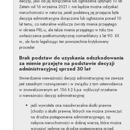
decyzji, jeśli od jej doręczenia lub ogłoszenia upłynęło 10 lat.
Zatem od 16 września 2021 r. nie będzie można odzyskać
nieruchomości w naturze, jeżeli podstawą jej przejęcia była
decyzja administracyjna doręczona lub ogłoszona ponad 10
lat temu, co naturalnie wyklucza zwroty mienia przejętego
w okresie PRL-u, ale także mienia przejętego w toku tzw.
uwłaszczenia postkomunistycznej nomenklatury z lat 90. XX
w.,
de facto
legalizując ten powszechnie krytykowany
proceder.
Brak podstaw do uzyskania odszkodowania
za mienie przejęte na podstawie decyzji
administracyjnej sprzed 30 lat
Stwierdzenie nieważności decyzji administracyjnej nie zawsze
jest zasadnym rozwiązaniem i w związku z tym ustawodawca
w znowelizowanym art. 156 § 2 k.p.a. wykluczył orzekanie
o nieważności decyzji administracyjnej:
jeśli wywołała ona nieodwracalne skutki prawne
(chodzi o skutki prawne, których nie można zniweczyć
na drodze postępowania administracyjnego, np.
nabycie nieruchomości w dobrej wierze, które można
wzruszyć jedynie na drodze postępowania przed