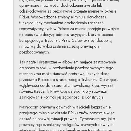
uprawnione możliwości dochodzenia zwrotu lub
odszkodowania za bezprawnie przejęte mienie w okresie
PRL-u. Wprowadzone zmiany eliminują dotychczas
funkcjonujący mechanizm dochodzenia roszczeń
reprywatyzacyjnych w Polsce za mienie przejęte po wojnie
na podstawie decyzji administracyjnych, który w ocenie
Europejskiego Trybunału Praw Człowieka był dostępną
i możliwą do wykorzystania ścieżką prawną dla
poszkodowanych.
Tak nagłe i drastyczne – albowiem mające zastosowanie
do spraw w toku – pozbawienie poszkodowanych tego
mechanizmu może stanowić podstawę licznych skarg
przeciwko Polsce do strasburskiego Trybunału. Co więcej,
wątpliwości co do zasadności nowelizacji k.p.a. wyraził
również Rzecznik Praw Obywatelski, który rozważa
zainicjowanie kontroli jej zgodności z Konstytucją.
Następcom prawnym dawnych właścicieli bezprawnie
przejętego mienia w okresie PRL-u znów pozostaje więc
czekać na rozwój sytuacji prawnej. Tymczasem my, jako
prawnicy reprezentujący następców prawnych dawnych
właścicieli, będziemy poszukiwali nowych i dotychczas