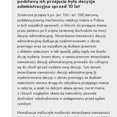
podstawą ich przejęcia była decyzja
administracyjna sprzed 10 lat
Zmienione przepisy k.p.a. (art. 156 i art. 158) stanowią
podstawę prawną mechanizmu restytucji mienia w Polsce
w tych wszystkich sprawach, w których do przejęcia mienia
przez państwo po II wojnie światowej dochodziło na mocy
decyzji administracyjnej. Stwierdzenie nieważności decyzji
administracyjnej skutkuje jej wyeliminowaniem z obrotu
prawnego wraz ze wszystkimi jej skutkami prawnymi
z efektem wstecznym w taki sposób, jakby nigdy nie doszło
do jej wydania. Innymi słowy, w sensie prawnym stwierdzenie
nieważności decyzji administracyjnej prowadzi do cofnięcia
się do chwili sprzed wydania owej decyzji. Tym samym
stwierdzenie nieważności decyzji administracyjnej (tj.
wyeliminowanie decyzji z obrotu prawnego ze skutkiem
wstecznym) otwiera drogę do odzyskania przejętego mienia
w naturze, a jeżeli na dalszym etapie sprawy zwrot mienia
z różnych względów okaże się niemożliwy, pozwala
dochodzić odszkodowania w postępowaniu przed sądem
cywilnym.
Nowelizacja wykluczyła możliwość stwierdzenia nieważności