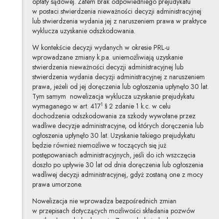
opłaty sądowej. Zatem brak odpowiedniego prejudykatu
w postaci stwierdzenia nieważności decyzji administracyjnej
lub stwierdzenia wydania jej z naruszeniem prawa w praktyce
wyklucza uzyskanie odszkodowania.
W kontekście decyzji wydanych w okresie PRL-u
wprowadzane zmiany k.p.a. uniemożliwiają uzyskanie
stwierdzenia nieważności decyzji administracyjnej lub
stwierdzenia wydania decyzji administracyjnej z naruszeniem
prawa, jeżeli od jej doręczenia lub ogłoszenia upłynęło 30 lat.
Tym samym nowelizacja wyklucza uzyskanie prejudykatu
1
wymaganego w art. 417
§ 2 zdanie 1 k.c. w celu
dochodzenia odszkodowania za szkody wywołane przez
wadliwe decyzje administracyjne, od których doręczenia lub
ogłoszenia upłynęło 30 lat. Uzyskanie takiego prejudykatu
będzie również niemożliwe w toczących się już
postępowaniach administracyjnych, jeśli do ich wszczęcia
doszło po upływie 30 lat od dnia doręczenia lub ogłoszenia
wadliwej decyzji administracyjnej, gdyż zostaną one z mocy
prawa umorzone.
Nowelizacja nie wprowadza bezpośrednich zmian
w przepisach dotyczących możliwości składania pozwów