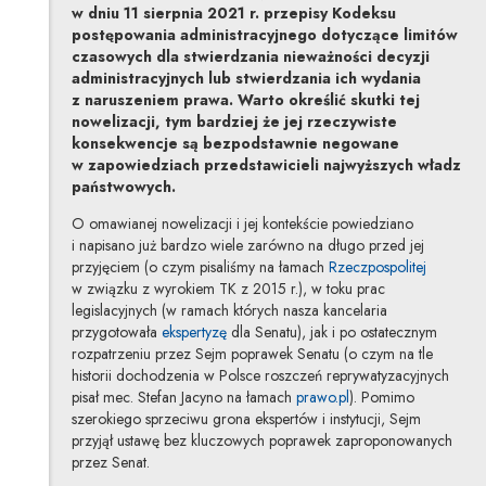
w dniu 11 sierpnia 2021 r. przepisy Kodeksu
postępowania administracyjnego dotyczące limitów
czasowych dla stwierdzania nieważności decyzji
administracyjnych lub stwierdzania ich wydania
z naruszeniem prawa. Warto określić skutki tej
nowelizacji, tym bardziej że jej rzeczywiste
konsekwencje są bezpodstawnie negowane
w zapowiedziach przedstawicieli najwyższych władz
państwowych.
O omawianej nowelizacji i jej kontekście powiedziano
i napisano już bardzo wiele zarówno na długo przed jej
Uwaga, li
przyjęciem (o czym pisaliśmy na łamach
Rzeczpospolitej
w związku z wyrokiem TK z 2015 r.), w toku prac
legislacyjnych (w ramach których nasza kancelaria
Uwaga, link zostanie otwarty w nowym o
przygotowała
ekspertyzę
dla Senatu), jak i po ostatecznym
rozpatrzeniu przez Sejm poprawek Senatu (o czym na tle
historii dochodzenia w Polsce roszczeń reprywatyzacyjnych
Uwaga, link zostanie
pisał mec. Stefan Jacyno na łamach
prawo.pl
). Pomimo
szerokiego sprzeciwu grona ekspertów i instytucji, Sejm
przyjął ustawę bez kluczowych poprawek zaproponowanych
przez Senat.