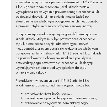
1
administracyjnej możliwe jest na podstawie art. 417
§ 2 zdanie
1 k.c. Zgodnie z tym przepisem, jeżeli szkoda została
wyrządzona przez wydanie prawomocnego orzeczenia lub
ostatecznej decyzji, jej naprawienia można żądać po
stwierdzeniu we właściwym postępowaniu ich niezgodności
z prawem, chyba że przepisy odrębne stanowią inaczej.
Przepis ten wprowadza więc wymóg kwalifikowanej postaci
źródła szkody, którym musi być prawomocne orzeczenie
sądu lub ostateczna decyzja administracyjna, których
niezgodność z prawem została stwierdzona we właściwym
1
postępowaniu. Innymi słowy, art. 417
§ 2 zdanie 1 k.c. nakłada
na poszkodowanych obowiązek uzyskania prejudykatu
potwierdzającego bezprawność orzeczenia lub decyzji
wywołujących szkodę przed wystąpieniem do sądu
o naprawienie szkody.
1
Prejudykatem w rozumieniu art. 417
§ 2 zdanie 1 k.c.
w odniesieniu do decyzji administracyjnych może być:
stwierdzenie nieważności decyzji,
stwierdzenie wydania decyzji z naruszeniem prawa,
wznowienie postępowania administracyjnego