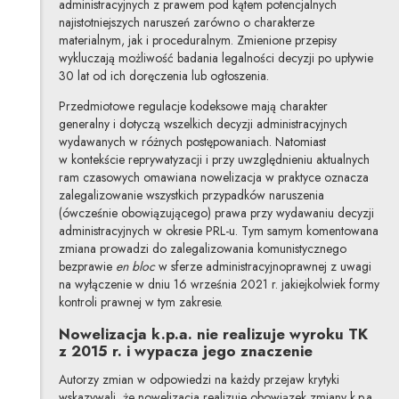
administracyjnych z prawem pod kątem potencjalnych
najistotniejszych naruszeń zarówno o charakterze
materialnym, jak i proceduralnym. Zmienione przepisy
wykluczają możliwość badania legalności decyzji po upływie
30 lat od ich doręczenia lub ogłoszenia.
Przedmiotowe regulacje kodeksowe mają charakter
generalny i dotyczą wszelkich decyzji administracyjnych
wydawanych w różnych postępowaniach. Natomiast
w kontekście reprywatyzacji i przy uwzględnieniu aktualnych
ram czasowych omawiana nowelizacja w praktyce oznacza
zalegalizowanie wszystkich przypadków naruszenia
(ówcześnie obowiązującego) prawa przy wydawaniu decyzji
administracyjnych w okresie PRL-u. Tym samym komentowana
zmiana prowadzi
do zalegalizowania komunistycznego
bezprawie
en bloc
w sferze administracyjnoprawnej z uwagi
na wyłączenie w dniu 16 września 2021 r. jakiejkolwiek formy
kontroli prawnej w tym zakresie.
Nowelizacja k.p.a. nie realizuje wyroku TK
z 2015 r. i wypacza jego znaczenie
Autorzy zmian w odpowiedzi na każdy przejaw krytyki
wskazywali, że nowelizacja realizuje obowiązek zmiany k.p.a.