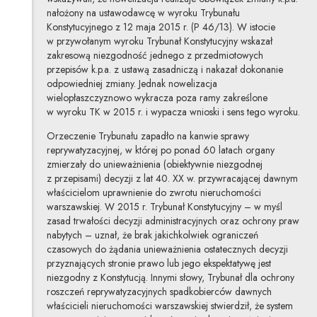
nałożony na ustawodawcę w wyroku Trybunału
Konstytucyjnego z 12 maja 2015 r. (P 46/13). W istocie
w przywołanym wyroku Trybunał Konstytucyjny wskazał
zakresową niezgodność jednego z przedmiotowych
przepisów k.p.a. z ustawą zasadniczą i nakazał dokonanie
odpowiedniej zmiany. Jednak nowelizacja
wielopłaszczyznowo wykracza poza ramy zakreślone
w wyroku TK w 2015 r. i wypacza wnioski i sens tego wyroku.
Orzeczenie Trybunału zapadło na kanwie sprawy
reprywatyzacyjnej, w której po ponad 60 latach organy
zmierzały do unieważnienia (obiektywnie niezgodnej
z przepisami) decyzji z lat 40. XX w. przywracającej dawnym
właścicielom uprawnienie do zwrotu nieruchomości
warszawskiej. W 2015 r. Trybunał Konstytucyjny – w myśl
zasad trwałości decyzji administracyjnych oraz ochrony praw
nabytych – uznał, że brak jakichkolwiek ograniczeń
czasowych do żądania unieważnienia ostatecznych decyzji
przyznających stronie prawo lub jego ekspektatywę jest
niezgodny z Konstytucją. Innymi słowy, Trybunał dla ochrony
roszczeń reprywatyzacyjnych spadkobierców dawnych
właścicieli nieruchomości warszawskiej stwierdził, że system