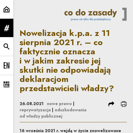
Nowelizacja k.p.a. z 11 sierpnia 
Nowelizacja k.p.a. z 11
rozwiń menu
sierpnia 2021 r. – co
faktycznie oznacza
rozwiń wyszukiwarkę
i w jakim zakresie jej
skutki nie odpowiadają
Change language to EN
deklaracjom
przedstawicieli władzy?
rozwiń formularz zapisu na newsletter
podziel się
dru
26.08.2021
nowe prawo
|
reprywatyzacja
|
odszkodowania
od władzy publicznej
16 września 2021 r. wejdą w życie znowelizowane