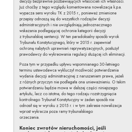
decyzji bezprawnie pozbawiających właścicieli ich własności.
Już choćby z tego względu komentowana nowelizacja k.p.a.
wypacza sens wyroku TK z 2015 r., ponieważ zmienione
przepisy odnoszą się do wszystkich rodzajów decyzji
administracyjnych i nie uwzględniają jednoznacznego
wskazania podlegającej ochronie kategorii decyzji
z trybunalskiej sentencji. W ten paradoksalny sposób wyrok
Trybunału Konstytucyjnego, który w 2015 r. zapewniał
ochronę nabytych uprawnień reprywatyzacyjnych, posłużył
prawodawcy do wykreowania regulacji służącej ich eliminacji.
Poza tym w przypadku upływu wspomnianego 30-letniego
terminu ustawodawca wykluczył możliwość potwierdzenia
wydania decyzji administracyjnej z naruszeniem prawa, jeżeli
z różnych przyczyn nie podlegała ona unieważnieniu. O takim
potwierdzeniu będzie mowa w dalszej części niniejszego
artykułu, lecz co istotne, do tego rodzaju rozstrzygnięcia
kontrolnego Trybunał Konstytucyjny w żaden sposób nie
odnosił się w wyroku z 2015 r. i w tym zakresie nowelizacja
wprost wykracza poza ramy trybunalskiego
orzeczenia.
Koniec zwrotów nieruchomości, jeśli