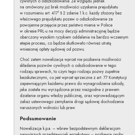
cywilnych o odszkodowanie. Ze względu jednak
na omówiony już brak możliwości uzyskania prejudykatu
1
w rozumieniu art. 417
§ 2 zdanie 1 k.c. każdy złożony bez
właściwego prejudykatu pozew o odszkodowanie za
powojenne przejęcie przez państwo mienia w Polsce
w okresie PRL-u na mocy decyzji administracyjnej będzie
obarczony wysokim ryzykiem oddalenia na bardzo wczesnym
etapie procesu, co będzie skutkowało również utratą
wniesionej opłaty sądowej od pozwu.
Choć zatem nowelizacja wprost nie pozbawia możliwości
składania pozwów cywilnych o odszkodowanie w tego
rodzaju sprawach, to czyni tego rodzaju pozwy zupełnie
bezskutecznymi, co jest wprost sprzeczne z art. 77 Konstytucji
zapewniającym każdemu prawo do wynagrodzenia szkody,
jaka została mu wyrządzona przez niezgodne z prawem
działanie organu władzy publicznej, oraz wprowadzającym
zakaz ustawowego zamykania drogi sądowej dochodzenia
naruszonych wolności lub praw.
Podsumowanie
Nowelizacja k.p.a. – wbrew bezpodstawnym deklaracjom
najwyższych przedstawicieli egzekutywy – pozbawia osoby