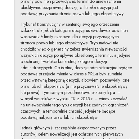
prawny powinien przewidywać termin do unieważnienia
obiektywnie bezprawnej decyzji, o ile taka decyzja jest
podstawą przyznania stronie prawa lub jego ekspektatywy.
Trybunał Konstytucyjny w sentencji swojego orzeczenia
wskazał, dla jakich kategorii decyzji ustawodawca powinien
wprowadzić limity czasowe: dla decyzji przyznających
stronom prawo lub jego ekspektatywę. Trybunałowi nie
chodziło więc o generalny zakaz stwierdzania nieważności
wszystkich decyzji po upływie określonego terminu, a jedynie
o ochronę trwałości konkretnej kategorii decyzji
administracyjnych. Co istotne, decyzje administracyjne będące
podstawą przejęcia mienia w okresie PRL-u były zupełnie
przeciwstawną kategorią decyzji, albowiem pozbawiały one
praw lub ich ekspektatyw (a nie przyznawały te ekspektatywy
lub prawa). Tym samym przedmiotowe przepisy k.p.a. –
w myśl wniosków z wyroku TK z 2015 r. – winny zezwalać
na unieważnianie tego typu decyzji bez żadnych ograniczeń
czasowych, a temporalnie chronić jedynie te będące
podstawą nabycia praw lub ich ekspektatyw.
Jednak głównym (i szczególnie eksponowanym przez
autorów) celem nowelizacji jest ochrona tych pierwszych