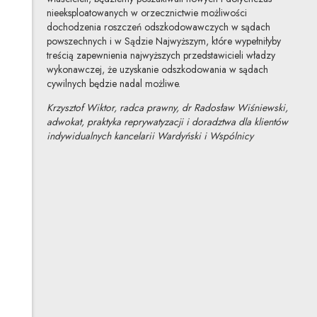
nieeksploatowanych w orzecznictwie możliwości
dochodzenia roszczeń odszkodowawczych w sądach
powszechnych i w Sądzie Najwyższym, które wypełniłyby
treścią zapewnienia najwyższych przedstawicieli władzy
wykonawczej, że uzyskanie odszkodowania w sądach
cywilnych będzie nadal możliwe.
Krzysztof Wiktor, radca prawny, dr Radosław Wiśniewski,
adwokat, praktyka reprywatyzacji i doradztwa dla klientów
indywidualnych kancelarii Wardyński i Wspólnicy
Krzysztof Wiktor
Inne tego autora
Profil autora
Uwaga, link zostanie otwarty w nowym oknie
dr Radosław Wiśniewski
Inne tego autora