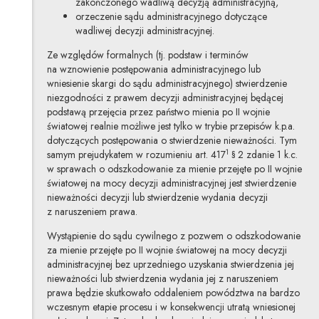
zakończonego wadliwą decyzją administracyjną,
orzeczenie sądu administracyjnego dotyczące
wadliwej decyzji administracyjnej.
Ze względów formalnych (tj. podstaw i terminów
na wznowienie postępowania administracyjnego lub
wniesienie skargi do sądu administracyjnego) stwierdzenie
niezgodności z prawem decyzji administracyjnej będącej
podstawą przejęcia przez państwo mienia po II wojnie
światowej realnie możliwe jest tylko w trybie przepisów k.p.a.
dotyczących postępowania o stwierdzenie nieważności. Tym
1
samym prejudykatem w rozumieniu art. 417
§ 2 zdanie 1 k.c.
w sprawach o odszkodowanie za mienie przejęte po II wojnie
światowej na mocy decyzji administracyjnej jest stwierdzenie
nieważności decyzji lub stwierdzenie wydania decyzji
z naruszeniem prawa.
Wystąpienie do sądu cywilnego z pozwem o odszkodowanie
za mienie przejęte po II wojnie światowej na mocy decyzji
administracyjnej bez uprzedniego uzyskania stwierdzenia jej
nieważności lub stwierdzenia wydania jej z naruszeniem
prawa będzie skutkowało oddaleniem powództwa na bardzo
wczesnym etapie procesu i w konsekwencji utratą wniesionej