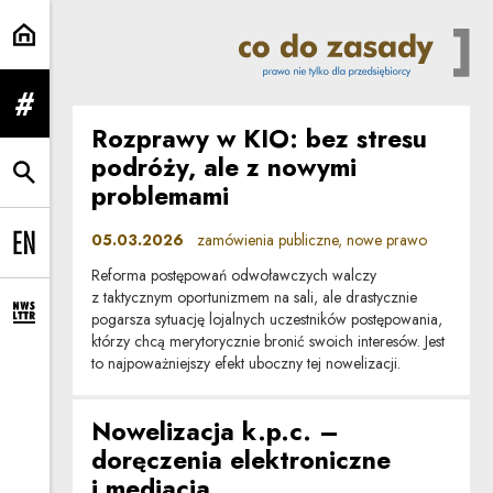
nowe prawo | Co do zasady
rozwiń menu
Rozprawy w KIO: bez stresu
podróży, ale z nowymi
rozwiń wyszukiwarkę
problemami
05.03.2026
zamówienia publiczne, nowe prawo
Change language to EN
Reforma postępowań odwoławczych walczy
z taktycznym oportunizmem na sali, ale drastycznie
pogarsza sytuację lojalnych uczestników postępowania,
rozwiń formularz zapisu na newsletter
którzy chcą merytorycznie bronić swoich interesów. Jest
to najpoważniejszy efekt uboczny tej nowelizacji.
Nowelizacja k.p.c. –
doręczenia elektroniczne
i mediacja