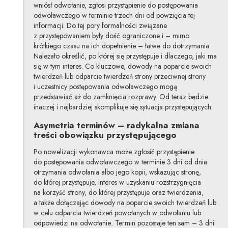
wniósł odwołanie, zgłosi przystąpienie do postępowania
odwoławczego w terminie trzech dni od powzięcia tej
informacji. Do tej pory formalności związane
z przystępowaniem były dość ograniczone i – mimo
krótkiego czasu na ich dopełnienie – łatwe do dotrzymania.
Należało określić, po której się przystępuje i dlaczego, jaki ma
się w tym interes. Co kluczowe, dowody na poparcie swoich
twierdzeń lub odparcie twierdzeń strony przeciwnej strony
i uczestnicy postępowania odwoławczego mogą
przedstawiać aż do zamknięcia rozprawy. Od teraz będzie
inaczej i najbardziej skomplikuje się sytuacja przystępujących.
Asymetria terminów – radykalna zmiana
treści obowiązku przystępującego
Po nowelizacji wykonawca może zgłosić przystąpienie
do postępowania odwoławczego w terminie 3 dni od dnia
otrzymania odwołania albo jego kopii, wskazując stronę,
do której przystępuje, interes w uzyskaniu rozstrzygnięcia
na korzyść strony, do której przystępuje oraz twierdzenia,
a także dołączając dowody na poparcie swoich twierdzeń lub
w celu odparcia twierdzeń powołanych w odwołaniu lub
odpowiedzi na odwołanie
.
Termin pozostaje ten sam – 3 dni