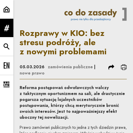
Rozprawy w KIO: bez stresu podr
Rozprawy w KIO: bez
rozwiń menu
stresu podróży, ale
z nowymi problemami
rozwiń wyszukiwarkę
podziel się
dru
05.03.2026
zamówienia publiczne
|
Change language to EN
nowe prawo
rozwiń formularz zapisu na newsletter
Reforma postępowań odwoławczych walczy
z taktycznym oportunizmem na sali, ale drastycznie
pogarsza sytuację lojalnych uczestników
postępowania, którzy chcą merytorycznie bronić
swoich interesów. Jest to najpoważniejszy efekt
uboczny tej nowelizacji.
Prawo zamówień publicznych to jedna z tych dziedzin prawa,