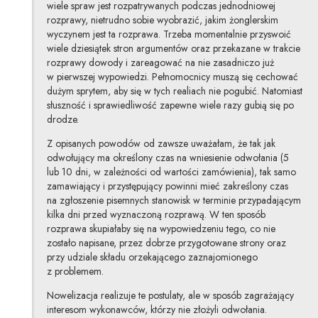
wiele spraw jest rozpatrywanych podczas jednodniowej
rozprawy, nietrudno sobie wyobrazić, jakim żonglerskim
wyczynem jest ta rozprawa. Trzeba momentalnie przyswoić
wiele dziesiątek stron argumentów oraz przekazane w trakcie
rozprawy dowody i zareagować na nie zasadniczo już
w pierwszej wypowiedzi. Pełnomocnicy muszą się cechować
dużym sprytem, aby się w tych realiach nie pogubić. Natomiast
słuszność i sprawiedliwość zapewne wiele razy gubią się po
drodze.
Z opisanych powodów od zawsze uważałam, że tak jak
odwołujący ma określony czas na wniesienie odwołania (5
lub 10 dni, w zależności od wartości zamówienia), tak samo
zamawiający i przystępujący powinni mieć zakreślony czas
na zgłoszenie pisemnych stanowisk w terminie przypadającym
kilka dni przed wyznaczoną rozprawą. W ten sposób
rozprawa skupiałaby się na wypowiedzeniu tego, co nie
zostało napisane, przez dobrze przygotowane strony oraz
przy udziale składu orzekającego zaznajomionego
z problemem.
Nowelizacja realizuje te postulaty, ale w sposób zagrażający
interesom wykonawców, którzy nie złożyli odwołania.