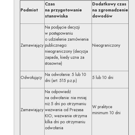
Czas
Dodatkowy czas
Podmiot
na przygotowanie
na zgromadzenie
stanowiska
dowodów
Na podjęcie decyzji
w postępowaniu
o udzielenie zamówienia
Zamawiający
publicznego:
Nieograniczony
nieograniczony (decyzja
zapada, kiedy uzna za
stosowne)
Na odwołanie: 5 lub 10
Odwołujący
5 lub 10 dni
dni (art. 515 p.z.p.)
Na odpowiedź
na odwołanie: nie mniej
niż 5 dni po otrzymaniu
W praktyce
Zamawiający
wezwania od Prezesa
minimum 10 dni
KIO; wezwanie otrzyma
kilka dni po otrzymaniu
odwołania