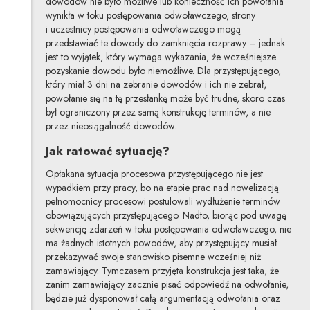
dowodów nie było możliwe lub konieczność ich powołania
wynikła w toku postępowania odwoławczego, strony
i uczestnicy postępowania odwoławczego mogą
przedstawiać te dowody do zamknięcia rozprawy – jednak
jest to wyjątek, który wymaga wykazania, że wcześniejsze
pozyskanie dowodu było niemożliwe. Dla przystępującego,
który miał 3 dni na zebranie dowodów i ich nie zebrał,
powołanie się na tę przesłankę może być trudne, skoro czas
był ograniczony przez samą konstrukcję terminów, a nie
przez nieosiągalność dowodów.
Jak ratować sytuację?
Opłakana sytuacja procesowa przystępującego nie jest
wypadkiem przy pracy, bo na etapie prac nad nowelizacją
pełnomocnicy procesowi postulowali wydłużenie terminów
obowiązujących przystępującego. Nadto, biorąc pod uwagę
sekwencję zdarzeń w toku postępowania odwoławczego, nie
ma żadnych istotnych powodów, aby przystępujący musiał
przekazywać swoje stanowisko pisemne wcześniej niż
zamawiający. Tymczasem przyjęta konstrukcja jest taka, że
zanim zamawiający zacznie pisać odpowiedź na odwołanie,
będzie już dysponował całą argumentacją odwołania oraz