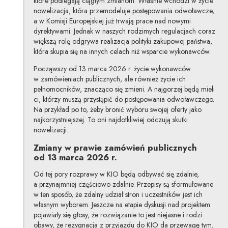
które podlegają ciągłym zmianom. Właśnie wchodzi w życie
nowelizacja, która przemodeluje postępowania odwoławcze,
a w Komisji Europejskiej już trwają prace nad nowymi
dyrektywami. Jednak w naszych rodzimych regulacjach coraz
większą rolę odgrywa realizacja polityki zakupowej państwa,
która skupia się na innych celach niż wsparcie wykonawców.
Począwszy od 13 marca 2026 r. życie wykonawców
w zamówieniach publicznych, ale również życie ich
pełnomocników, znacząco się zmieni. A najgorzej będą mieli
ci, którzy muszą przystąpić do postępowania odwoławczego.
Na przykład po to, żeby bronić wyboru swojej oferty jako
najkorzystniejszej. To oni najdotkliwiej odczują skutki
nowelizacji.
Zmiany w prawie zamówień publicznych
od 13 marca 2026 r.
Od tej pory rozprawy w KIO będą odbywać się zdalnie,
a przynajmniej częściowo zdalnie. Przepisy są sformułowane
w ten sposób, że zdalny udział stron i uczestników jest ich
własnym wyborem. Jeszcze na etapie dyskusji nad projektem
pojawiały się głosy, że rozwiązanie to jest niejasne i rodzi
obawy, że rezygnacja z przyjazdu do KIO da przewagę tym,