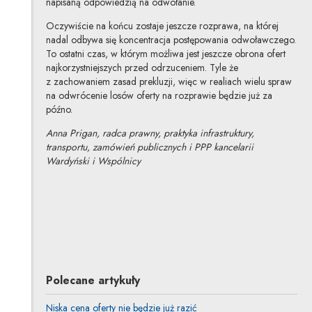
napisaną odpowiedzią na odwołanie.
Oczywiście na końcu zostaje jeszcze rozprawa, na której
nadal odbywa się koncentracja postępowania odwoławczego.
To ostatni czas, w którym możliwa jest jeszcze obrona ofert
najkorzystniejszych przed odrzuceniem. Tyle że
z zachowaniem zasad prekluzji, więc w realiach wielu spraw
na odwrócenie losów oferty na rozprawie będzie już za
późno.
Anna Prigan, radca prawny, praktyka infrastruktury,
transportu, zamówień publicznych i PPP kancelarii
Wardyński i Wspólnicy
Anna Prigan
Inne tej autorki
Profil autorki
Uwaga, link zostanie otwarty w nowym oknie
Polecane artykuły
Niska cena oferty nie będzie już razić