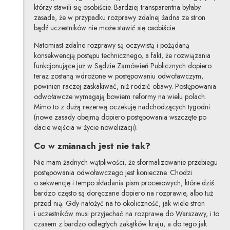
którzy stawili się osobiście. Bardziej transparentna byłaby
zasada, że w przypadku rozprawy zdalnej żadna ze stron
bądź uczestników nie może stawić się osobiście.
Natomiast zdalne rozprawy są oczywistą i pożądaną
konsekwencją postępu technicznego, a fakt, że rozwiązania
funkcjonujące już w Sądzie Zamówień Publicznych dopiero
teraz zostaną wdrożone w postępowaniu odwoławczym,
powinien raczej zaskakiwać, niż rodzić obawy. Postępowania
odwoławcze wymagają bowiem reformy na wielu polach.
Mimo to z dużą rezerwą oczekuję nadchodzących tygodni
(nowe zasady obejmą dopiero postępowania wszczęte po
dacie wejścia w życie nowelizacji).
Co w zmianach jest nie tak?
Nie mam żadnych wątpliwości, że sformalizowanie przebiegu
postępowania odwoławczego jest konieczne. Chodzi
o sekwencję i tempo składania pism procesowych, które dziś
bardzo często są doręczane dopiero na rozprawie, albo tuż
przed nią. Gdy nałożyć na to okoliczność, jak wiele stron
i uczestników musi przyjechać na rozprawę do Warszawy, i to
czasem z bardzo odległych zakątków kraju, a do tego jak