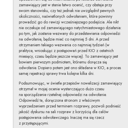
zamawiający jest w stanie łatwo ocenić, czy obstaje przy
swoim stanowisku, czy też jednak nie uwzględnił pewnych
okoliczności, naświetlonych odwołaniem, które powinny
prowadzić go do rewizji wcześniejszego podejścia. Ale nikt
nie oczekuje od zamawiającego natychmiastowego działania:
po tym, jak zostanie wezwany do przedstawienia odpowiedzi
na odwołanie, będzie mieć co najmniej 5 dni. A przed
otrzymaniem takiego wezwania co najmniej tydzień (w
praktyce, wnioskując z postępowań przed KIO z ostatnich
miesięcy, czasu będzie jeszcze więcej). To zamawiający jest
bowiem pierwszym podmiotem, któremu doręcza się
odwołanie. Dopiero potem jest ono składane w KIO, a proces
samej rejestracji sprawy trwa kolejne kilka dni.
Podsumowując, w świetle przepisów nowelizacji zamawiający
otrzymał w mojej ocenie wystarczająco dużo czasu
na sporządzenie rzetelnej odpowiedzi na odwołanie.
Odpowiedź ta, doręczona stronom z właściwym
wyprzedzeniem przed terminem rozprawy, pozwoli podnieść
jakość dyskursu na sali rozpraw z korzyścią dla celów
postępowania odwoławczego. Inaczej ma się rzecz
z przystępującymi.