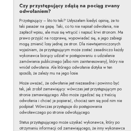
Czy przystępujący zdążą na pociąg zwany
odwołaniem?
Przystępujący – kto to taki? Usłyszałam kiedyś opinię, że to
taki pasażer na gapę. Taki, co to nie napisał odwołania, nie
zapłacił wpisu, ale musi się wtrącić i napsuć krwi stronom. Ma
prawo przyjść na rozprawę, wypowiadać się, a jego zabiegi
mogą zmienić losy jednej ze stron. Dla niewtajemniczonych
wyjaśniam, że przystępującym może zostać zasadniczo każdy
wykonawca biorący udział w postępowaniu o udzielenie
zamówienia publicznego (albo nim zainteresowany), który nie
wniósł odwołania. Ale którego odwołanie dotyka w ten
sposób, że zależy mu na jego losie.
Może uważać, że odwołanie jest niezasadne i powinno być
tak, jak zrobił zamawiający: wówczas jest przystępującym po
stronie zamawiającego. Albo może zgadzać się z treścią
odwołania i chcieć je popierać, chociaż sam się pod nim nie
podpisał. Wówczas przystępuje do postępowania
odwoławczego po stronie odwołującego.
Status przystępującego może uzyskać wykonawca, który po
otrzymaniu informacji od zamawiającego, że inny wykonawca