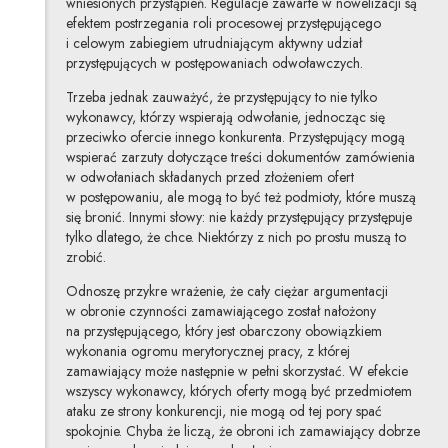
wniesionych przystąpień. Regulacje zawarte w nowelizacji są
efektem postrzegania roli procesowej przystępującego
i celowym zabiegiem utrudniającym aktywny udział
przystępujących w postępowaniach odwoławczych.
Trzeba jednak zauważyć, że przystępujący to nie tylko
wykonawcy, którzy wspierają odwołanie, jednocząc się
przeciwko ofercie innego konkurenta. Przystępujący mogą
wspierać zarzuty dotyczące treści dokumentów zamówienia
w odwołaniach składanych przed złożeniem ofert
w postępowaniu, ale mogą to być też podmioty, które muszą
się bronić. Innymi słowy: nie każdy przystępujący przystępuje
tylko dlatego, że chce. Niektórzy z nich po prostu muszą to
zrobić.
Odnoszę przykre wrażenie, że cały ciężar argumentacji
w obronie czynności zamawiającego został nałożony
na przystępującego, który jest obarczony obowiązkiem
wykonania ogromu merytorycznej pracy, z której
zamawiający może następnie w pełni skorzystać. W efekcie
wszyscy wykonawcy, których oferty mogą być przedmiotem
ataku ze strony konkurencji, nie mogą od tej pory spać
spokojnie. Chyba że liczą, że obroni ich zamawiający dobrze