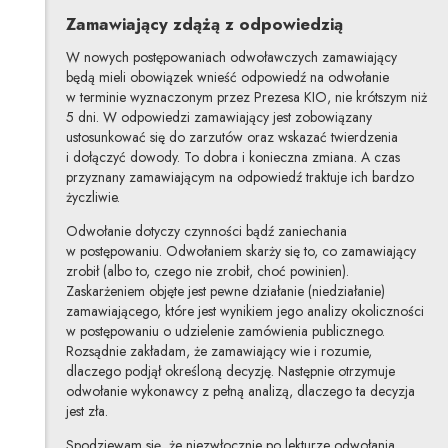
Zamawiający zdążą z odpowiedzią
W nowych postępowaniach odwoławczych zamawiający
będą mieli obowiązek wnieść odpowiedź na odwołanie
w terminie wyznaczonym przez Prezesa KIO, nie krótszym niż
5 dni. W odpowiedzi zamawiający jest zobowiązany
ustosunkować się do zarzutów oraz wskazać twierdzenia
i dołączyć dowody. To dobra i konieczna zmiana. A czas
przyznany zamawiającym na odpowiedź traktuje ich bardzo
życzliwie.
Odwołanie dotyczy czynności bądź zaniechania
w postępowaniu. Odwołaniem skarży się to, co zamawiający
zrobił (albo to, czego nie zrobił, choć powinien).
Zaskarżeniem objęte jest pewne działanie (niedziałanie)
zamawiającego, które jest wynikiem jego analizy okoliczności
w postępowaniu o udzielenie zamówienia publicznego.
Rozsądnie zakładam, że zamawiający wie i rozumie,
dlaczego podjął określoną decyzję. Następnie otrzymuje
odwołanie wykonawcy z pełną analizą, dlaczego ta decyzja
jest zła.
Spodziewam się, że niezwłocznie po lekturze odwołania