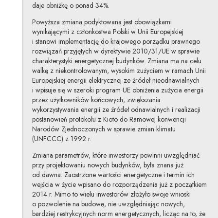
daje obniżkę o ponad 34%.
Powyższa zmiana podyktowana jest obowiązkami
wynikającymi z członkostwa Polski w Unii Europejskiej
i stanowi implementację do krajowego porządku prawnego
rozwiązań przyjętych w dyrektywie 2010/31/UE w sprawie
charakterystyki energetycznej budynków. Zmiana ma na celu
walkę z niekontrolowanym, wysokim zużyciem w ramach Unii
Europejskiej energii elektrycznej ze źródeł nieodnawialnych
i wpisuje się w szeroki program UE obniżenia zużycia energii
przez użytkowników końcowych, zwiększania
wykorzystywania energii ze źródeł odnawialnych i realizacji
postanowień protokołu z Kioto do Ramowej konwencji
Narodów Zjednoczonych w sprawie zmian klimatu
(UNFCCC) z 1992 r.
Zmiana parametrów, które inwestorzy powinni uwzględniać
przy projektowaniu nowych budynków, była znana już
od dawna. Zaostrzone wartości energetyczne i termin ich
wejścia w życie wpisano do rozporządzenia już z początkiem
2014 r. Mimo to wielu inwestorów złożyło swoje wnioski
o pozwolenie na budowę, nie uwzględniając nowych,
bardziej restrykcyjnych norm energetycznych, licząc na to, że