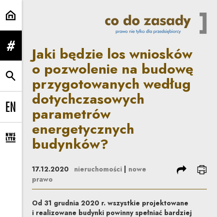
Jaki będzie los wniosków o poz
Jaki będzie los wniosków
rozwiń menu
o pozwolenie na budowę
przygotowanych według
rozwiń wyszukiwarkę
dotychczasowych
parametrów
Change language to EN
energetycznych
budynków?
rozwiń formularz zapisu na newsletter
podziel się
dru
17.12.2020
nieruchomości
|
nowe
prawo
Od 31 grudnia 2020 r. wszystkie projektowane
i realizowane budynki powinny spełniać bardziej