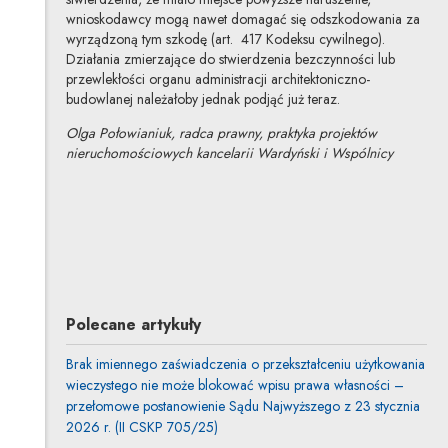
wnioskodawcy mogą nawet domagać się odszkodowania za
wyrządzoną tym szkodę (art. 417 Kodeksu cywilnego).
Działania zmierzające do stwierdzenia bezczynności lub
przewlekłości organu administracji architektoniczno-
budowlanej należałoby jednak podjąć już teraz.
Olga Połowianiuk, radca prawny, praktyka projektów
nieruchomościowych kancelarii Wardyński i Wspólnicy
Olga Połowianiuk-Sidorek
Inne tej autorki
Polecane artykuły
Brak imiennego zaświadczenia o przekształceniu użytkowania
wieczystego nie może blokować wpisu prawa własności –
przełomowe postanowienie Sądu Najwyższego z 23 stycznia
2026 r. (II CSKP 705/25)