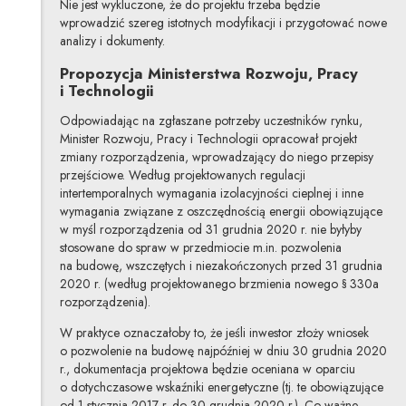
Nie jest wykluczone, że do projektu trzeba będzie
wprowadzić szereg istotnych modyfikacji i przygotować nowe
analizy i dokumenty.
Propozycja Ministerstwa Rozwoju, Pracy
i Technologii
Odpowiadając na zgłaszane potrzeby uczestników rynku,
Minister Rozwoju, Pracy i Technologii opracował projekt
zmiany rozporządzenia, wprowadzający do niego przepisy
przejściowe. Według projektowanych regulacji
intertemporalnych wymagania izolacyjności cieplnej i inne
wymagania związane z oszczędnością energii obowiązujące
w myśl rozporządzenia od 31 grudnia 2020 r. nie byłyby
stosowane do spraw w przedmiocie m.in. pozwolenia
na budowę, wszczętych i niezakończonych przed 31 grudnia
2020 r. (według projektowanego brzmienia nowego § 330a
rozporządzenia).
W praktyce oznaczałoby to, że jeśli inwestor złoży wniosek
o pozwolenie na budowę najpóźniej w dniu 30 grudnia 2020
r., dokumentacja projektowa będzie oceniana w oparciu
o dotychczasowe wskaźniki energetyczne (tj. te obowiązujące
od 1 stycznia 2017 r. do 30 grudnia 2020 r.). Co ważne,