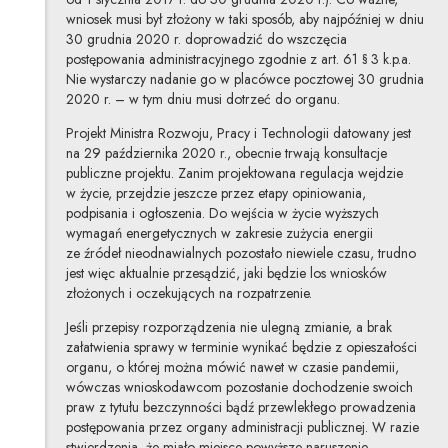
wniosek musi był złożony w taki sposób, aby najpóźniej w dniu
30 grudnia 2020 r. doprowadzić do wszczęcia
postępowania administracyjnego zgodnie z art. 61 § 3 k.p.a.
Nie wystarczy nadanie go w placówce pocztowej 30 grudnia
2020 r. – w tym dniu musi dotrzeć do organu.
Projekt Ministra Rozwoju, Pracy i Technologii datowany jest
na 29 października 2020 r., obecnie trwają konsultacje
publiczne projektu. Zanim projektowana regulacja wejdzie
w życie, przejdzie jeszcze przez etapy opiniowania,
podpisania i ogłoszenia. Do wejścia w życie wyższych
wymagań energetycznych w zakresie zużycia energii
ze źródeł nieodnawialnych pozostało niewiele czasu, trudno
jest więc aktualnie przesądzić, jaki będzie los wniosków
złożonych i oczekujących na rozpatrzenie.
Jeśli przepisy rozporządzenia nie ulegną zmianie, a brak
załatwienia sprawy w terminie wynikać będzie z opieszałości
organu, o której można mówić nawet w czasie pandemii,
wówczas wnioskodawcom pozostanie dochodzenie swoich
praw z tytułu bezczynności bądź przewlekłego prowadzenia
postępowania przez organy administracji publicznej. W razie
stwierdzenia, że miało miejsce powyższe naruszenie,