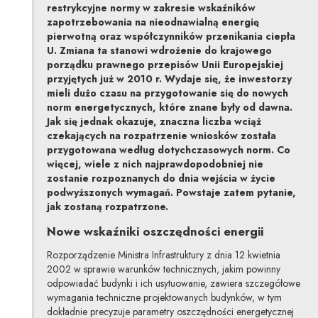
restrykcyjne normy w zakresie wskaźników
zapotrzebowania na nieodnawialną energię
pierwotną oraz współczynników przenikania ciepła
U. Zmiana ta stanowi wdrożenie do krajowego
porządku prawnego przepisów Unii Europejskiej
przyjętych już w 2010 r. Wydaje się, że inwestorzy
mieli dużo czasu na przygotowanie się do nowych
norm energetycznych, które znane były od dawna.
Jak się jednak okazuje, znaczna liczba wciąż
czekających na rozpatrzenie wniosków została
przygotowana według dotychczasowych norm. Co
więcej, wiele z nich najprawdopodobniej nie
zostanie rozpoznanych do dnia wejścia w życie
podwyższonych wymagań. Powstaje zatem pytanie,
jak zostaną rozpatrzone.
Nowe wskaźniki oszczędności energii
Rozporządzenie Ministra Infrastruktury z dnia 12 kwietnia
2002 w sprawie warunków technicznych, jakim powinny
odpowiadać budynki i ich usytuowanie, zawiera szczegółowe
wymagania techniczne projektowanych budynków, w tym
dokładnie precyzuje parametry oszczędności energetycznej