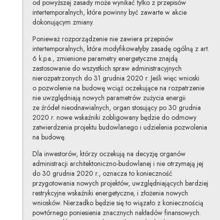
od powyższej zasady może wynikać tylko z przepisów
intertemporalnych, które powinny być zawarte w akcie
dokonującym zmiany.
Ponieważ rozporządzenie nie zawiera przepisów
intertemporalnych, które modyfikowałyby zasadę ogólną z art.
6 k.p.a., zmienione parametry energetyczne znajdą
zastosowanie do wszystkich spraw administracyjnych
nierozpatrzonych do 31 grudnia 2020 r. Jeśli więc wnioski
o pozwolenie na budowę wciąż oczekujące na rozpatrzenie
nie uwzględniają nowych parametrów zużycia energii
ze źródeł nieodnawialnych, organ stosujący po 30 grudnia
2020 r. nowe wskaźniki zobligowany będzie do odmowy
zatwierdzenia projektu budowlanego i udzielenia pozwolenia
na budowę.
Dla inwestorów, którzy oczekują na decyzję organów
administracji architektoniczno-budowlanej i nie otrzymają jej
do 30 grudnia 2020 r., oznacza to konieczność
przygotowania nowych projektów, uwzględniających bardziej
restrykcyjne wskaźniki energetyczne, i złożenia nowych
wniosków. Nierzadko będzie się to wiązało z koniecznością
powtórnego poniesienia znacznych nakładów finansowych.