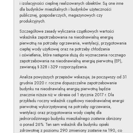
i izolacyjności cieplnej realizowanych obiektów. Są one inne
dla budynków mieszkalnych i budynków użyteczności
publicznej, gospodarczych, magazynowych czy
produkcyjnych.
Szczegółowe zasady wyliczania cząstkowych wartości
wskaźnika zapotrzebowania na nieodnawialną energię
pierwotną na potrzeby ogrzewania, wentylacji, przygotowania
ciepłej wody użytkowej oraz na potrzeby chłodzenia
i oświetlenia, które następnie służą do wyznaczenia rocznego
zapotrzebowania na nieodnawialną energię pierwotną (EP),
zawierają § 328 i 329 rozporządzenia.
Analiza powyższych przepisów wskazuje, że począwszy od 31
grudnia 2020 r. roczne dopuszczalne zapotrzebowanie
budynku na nieodnawialną energię pierwotną będzie
znacznie niższe niż w okresie od 1 stycznia 2017 r. Dla
przykładu roczny wskaźnik cząstkowy nieodnawialnej energii
pierwotnej wykorzystywanej na potrzeby ogrzewania,
wentylacji oraz przygotowania wody ciepłej dla
jednorodzinnego budynku mieszkalnego zostanie obniżony
o ponad 26%. Ten sam wskaźnik dla budynku opieki
zdrowotnej z poziomu 290 zmieniony zostanie na 190, co