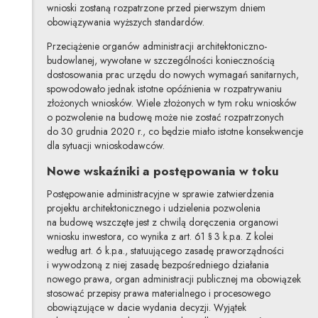
wnioski zostaną rozpatrzone przed pierwszym dniem
obowiązywania wyższych standardów.
Przeciążenie organów administracji architektoniczno-
budowlanej, wywołane w szczególności koniecznością
dostosowania prac urzędu do nowych wymagań sanitarnych,
spowodowało jednak istotne opóźnienia w rozpatrywaniu
złożonych wniosków. Wiele złożonych w tym roku wniosków
o pozwolenie na budowę może nie zostać rozpatrzonych
do 30 grudnia 2020 r., co będzie miało istotne konsekwencje
dla sytuacji wnioskodawców.
Nowe wskaźniki a postępowania w toku
Postępowanie administracyjne w sprawie zatwierdzenia
projektu architektonicznego i udzielenia pozwolenia
na budowę wszczęte jest z chwilą doręczenia organowi
wniosku inwestora, co wynika z art. 61 § 3 k.p.a. Z kolei
według art. 6 k.p.a., statuującego zasadę praworządności
i wywodzoną z niej zasadę bezpośredniego działania
nowego prawa, organ administracji publicznej ma obowiązek
stosować przepisy prawa materialnego i procesowego
obowiązujące w dacie wydania decyzji. Wyjątek