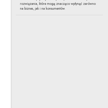
rozwiązania, które mogą znacząco wpłynąć zarówno
na biznes, jak i na konsumentów.
QR rewolucja w branży
winiarskiej
21.03.2024
life sciences, już obowiązujące
Producenci żywności chętnie stosują kody QR
na etykietach. Dopiero jednak od niedawna korzystanie
z tych kodów zostało unormowane w przepisach. Nowe
regulacje dotyczą na razie jedynie branży winiarskiej,
która stała się regulacyjnym pionierem ich stosowania
w etykietowaniu żywności. Regulacja dotycząca kodów
QR ma ułatwić tej branży wywiązanie się z nowych
obowiązków – konieczności podawania wykazu
składników i informacji o wartości odżywczej
na etykietach win.