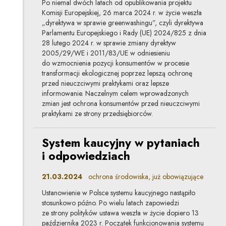
Po niemal dwóch latach od opublikowania projektu
Komisji Europejskiej, 26 marca 2024 r. w życie weszła
„dyrektywa w sprawie greenwashingu”, czyli dyrektywa
Parlamentu Europejskiego i Rady (UE) 2024/825 z dnia
28 lutego 2024 r. w sprawie zmiany dyrektyw
2005/29/WE i 2011/83/UE w odniesieniu
do wzmocnienia pozycji konsumentów w procesie
transformacji ekologicznej poprzez lepszą ochronę
przed nieuczciwymi praktykami oraz lepsze
informowanie. Naczelnym celem wprowadzonych
zmian jest ochrona konsumentów przed nieuczciwymi
praktykami ze strony przedsiębiorców.
System kaucyjny w pytaniach
i odpowiedziach
21.03.2024
ochrona środowiska, już obowiązujące
Ustanowienie w Polsce systemu kaucyjnego nastąpiło
stosunkowo późno. Po wielu latach zapowiedzi
ze strony polityków ustawa weszła w życie dopiero 13
października 2023 r. Początek funkcjonowania systemu