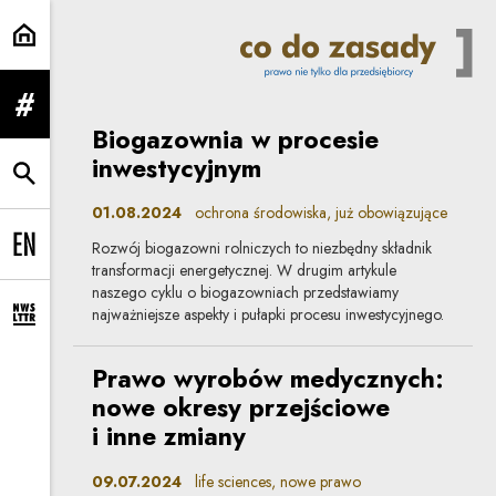
zmiany w prawie | Co do zasady
rozwiń menu
Biogazownia w procesie
inwestycyjnym
rozwiń wyszukiwarkę
01.08.2024
ochrona środowiska, już obowiązujące
Rozwój biogazowni rolniczych to niezbędny składnik
Change language to EN
transformacji energetycznej. W drugim artykule
naszego cyklu o biogazowniach przedstawiamy
najważniejsze aspekty i pułapki procesu inwestycyjnego.
rozwiń formularz zapisu na newsletter
Prawo wyrobów medycznych:
nowe okresy przejściowe
i inne zmiany
09.07.2024
life sciences, nowe prawo