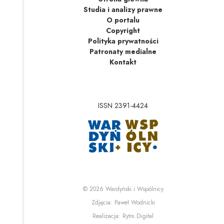
Studia i analizy prawne
O portalu
Copyright
Polityka prywatności
Patronaty medialne
Kontakt
ISSN 2391-4424
Uwaga, link zostanie 
Uwaga, link zostanie o
© 2026
Wardyński i Wspólnicy
Uwaga, link zostanie otwa
Zdjęcia:
Paweł Wodnicki
Uwaga, link zostanie otwa
Realizacja:
Rytm.Digital