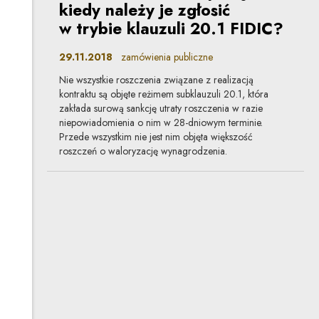
kiedy należy je zgłosić
w trybie klauzuli 20.1 FIDIC?
29.11.2018
zamówienia publiczne
Nie wszystkie roszczenia związane z realizacją
kontraktu są objęte reżimem subklauzuli 20.1, która
zakłada surową sankcję utraty roszczenia w razie
niepowiadomienia o nim w 28-dniowym terminie.
Przede wszystkim nie jest nim objęta większość
roszczeń o waloryzację wynagrodzenia.
Wielu odpowiedzialnych
na budowie
04.10.2018
spory sądowe
Gdy wystąpi szkoda inwestora, nie trzeba dociekać kto
i w jakim stopniu się do niej przyczynił. Można