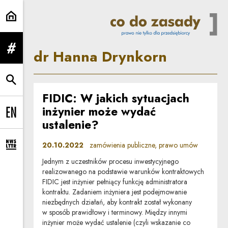
dr Hanna Drynkorn | Co do zasa
dr Hanna Drynkorn
rozwiń menu
rozwiń wyszukiwarkę
FIDIC: W jakich sytuacjach
inżynier może wydać
Change language to EN
ustalenie?
20.10.2022
zamówienia publiczne, prawo umów
rozwiń formularz zapisu na newsletter
Jednym z uczestników procesu inwestycyjnego
realizowanego na podstawie warunków kontraktowych
FIDIC jest inżynier pełniący funkcję administratora
kontraktu. Zadaniem inżyniera jest podejmowanie
niezbędnych działań, aby kontrakt został wykonany
w sposób prawidłowy i terminowy. Między innymi
inżynier może wydać ustalenie (czyli wskazanie co