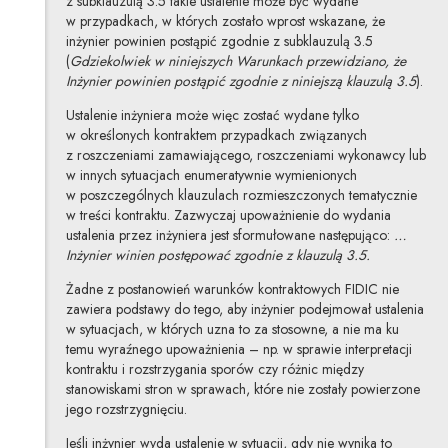
z subklauzulą 3.5 takie ustalenie może być wydane
w przypadkach, w których zostało wprost wskazane, że
inżynier powinien postąpić zgodnie z subklauzulą 3.5
(
Gdziekolwiek w niniejszych Warunkach przewidziano, że
Inżynier powinien postąpić zgodnie z niniejszą klauzulą 3.5
).
Ustalenie inżyniera może więc zostać wydane tylko
w określonych kontraktem przypadkach związanych
z roszczeniami zamawiającego, roszczeniami wykonawcy lub
w innych sytuacjach enumeratywnie wymienionych
w poszczególnych klauzulach rozmieszczonych tematycznie
w treści kontraktu. Zazwyczaj upoważnienie do wydania
ustalenia przez inżyniera jest sformułowane następująco:
…
Inżynier winien postępować zgodnie z klauzulą 3.5.
Żadne z postanowień warunków kontraktowych FIDIC nie
zawiera podstawy do tego, aby inżynier podejmował ustalenia
w sytuacjach, w których uzna to za stosowne, a nie ma ku
temu wyraźnego upoważnienia – np. w sprawie interpretacji
kontraktu i rozstrzygania sporów czy różnic między
stanowiskami stron w sprawach, które nie zostały powierzone
jego rozstrzygnięciu.
Jeśli inżynier wyda ustalenie w sytuacji, gdy nie wynika to