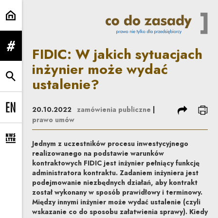
FIDIC: W jakich sytuacjach inżyn
FIDIC: W jakich sytuacjach
rozwiń menu
inżynier może wydać
ustalenie?
rozwiń wyszukiwarkę
podziel się
dru
20.10.2022
zamówienia publiczne
|
Change language to EN
prawo umów
rozwiń formularz zapisu na newsletter
Jednym z uczestników procesu inwestycyjnego
realizowanego na podstawie warunków
kontraktowych FIDIC jest inżynier pełniący funkcję
administratora kontraktu. Zadaniem inżyniera jest
podejmowanie niezbędnych działań, aby kontrakt
został wykonany w sposób prawidłowy i terminowy.
Między innymi inżynier może wydać ustalenie (czyli
wskazanie co do sposobu załatwienia sprawy). Kiedy