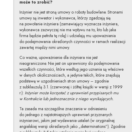
może to zrobić?
Inżynier nie jest stroną umowy o roboty budowlane. Stronami
umowy są inwestor i wykonawca, którzy zgadzają się
na powołanie inżyniera (zamawiający wyznacza inżyniera,
wykonawca zazwyczaj nie ma wpływu na to, kto lub jaka
firma będzie pełniła tę rolę) i udzielają mu upoważnienia
do podejmowania określonych czynności w ramach realizacji
zawartej między nimi umowy.
Co ważne, upoważnienie dla inżyniera nie jest
nieograniczone. Nie jest on uprawniony do podejmowania
wszelkich czynności, które według jego uznania są właściwe
w danych okolicznościach, a jedynie takich, które znajdują
podstawę w uzgodnieniach stron umowy – zgodnie
z subklauzulą 3.1. (czerwonej i żółtej książki w wersji z 1999
r.):
Inżynier może korzystać z uprawnień przypisanych mu
w Kontrakcie lub jednoznacznie z niego wynikających.
Ta zasada ma szczególne znaczenie w odniesieniu
do jednego z najistotniejszych uprawnień przyznanych
inżynierowi, jakim jest wydawanie ustaleń (w oryginalnej
angielskiej wersji określanych jako „determinations”). Zgodnie