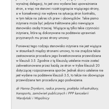
wyraźnej delegacji, to jest ono wydane bez upoważnienia
stron, a więc nie stanowi rozstrzygnięcia wiążącego strony,
a w konsekwencji nie wpływa na sytuację stron kontraktu,
w tym także na zakres ich praw i obowiązków. Takie pismo
inżyniera może być jedynie traktowane jako niewiążące
stanowisko osoby trzeciej. Wiążące są tylko takie czynności
inżyniera, które są dokonywane na podstawie uprawnień
przyznanych mu przez strony umowy.
Ponieważ tego rodzaju stanowisko inżyniera nie jest wiążące
w stosunkach między stronami umowy, to nie znajdzie także
zastosowania procedura jego kwestionowania przewidziana
w klauzuli 3.5. Zgodnie z tą klauzulą ustalenie może zostać
zakwestionowane przez każdą ze stron w trybie klauzuli 20
dotyczącej rozpoznawania sporów. Jednak skoro ustalenie nie
jest wydane na podstawie klauzuli 3.5, to także nie obowiązuje
przewidziana tam procedura jego podważenia.
dr Hanna Drynkorn, radca prawny, praktyka infrastruktury,
transportu, zamówień publicznych i PPP kancelarii
Wardyński i Wspólnicy