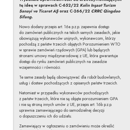
tę ideę w sprawach C-652/22
Kolin Inşaat Turizm
Sanayi ve Ticaret AŞ
oraz C-266/22
CRRC Qingdao
Sifang
.
Nowo dodany przepis art. 16a p.z.p. zapewnia dostęp
do zamówień publicznych na takich samych zasadach, jakie
obowiązują wykonawców unijnych, wykonawcom, którzy
pochodzą z państw trzecich objętych Porozumieniem WTO
w sprawie zamówień rządowych (GPA) lub będących
stronami umowy międzynarodowej z UE, która gwarantuje
dostęp do rynku zamówień publicznych na zasadzie
wzajemności i równości.
Te same zasady będą obowiązywać dla robót budowlanych,
usług i dostaw pochodzących z opisanych państw trzecich.
Natomiast w przypadku wykonawców pochodzących
z państw trzecich, które nie są objęte porozumieniem GPA
i nie są stroną innych umów z UE, przepis art. 16b p.z.p.
uprawnia zamawiającego do samodzielnej decyzji
o dopuszczeniu ich do udziału.
Zamawiający w ogłoszeniu o zamówieniu może określić