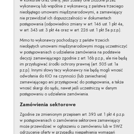
wykonawcę lub wspólnie z wykonawcą z państwa trzeciego
nieobjętego umowami międzynarodowymi, a zamawiający
nie przewidział ich dopuszczalności w dokumentach
postępowania (odpowiednio zmiany w art. 146 ust. 1 pkt 4a,
w art. 343 ust. 3 pkt 4a oraz w art. 226 ust. 1 pkt 5a p.z.p.).
Mimo to wykonawcy pochodzący z państw trzecich
nieobjętych umowami międzynarodowymi mogą uczestniczyć
w postępowaniach o udzielenie zamówienia na podstawie
decyzji zamawiającego zgodnie z art. 16b p.z.p., ale nie będą
im przysługiwać środki ochrony prawnej (art. 505 ust. 1a
p.z.p.). Innymi słowy tacy wykonawcy nie będą mogli wnosić
odwołania do KIO na czynności (lub zaniechanie)
zamawiającego ani przystępować do postępowania, a także
wnosić skargi do sądu, nawet jeśli uczestniczą w danym
postępowaniu o udzielenie zamówienia.
Zamówienia sektorowe
Zgodnie ze zmienionym przepisem art. 393 ust. 1 pkt 4 p.z.p.
w postępowaniach o zamówienie sektorowe zamawiający
może przewidzieć w ogłoszeniu o zamówieniu lub w SWZ
odrzucenie oferty w przypadku niespełnienia wymagań