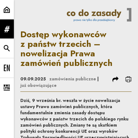
Dostęp wykonawców z państw trze
Dostęp wykonawców
rozwiń menu
z państw trzecich –
nowelizacja Prawa
rozwiń wyszukiwarkę
zamówień publicznych
Change language to EN
podziel się
dru
09.09.2025
zamówienia publiczne
|
już obowiązujące
rozwiń formularz zapisu na newsletter
Dziś, 9 września br. weszła w życie nowelizacja
ustawy Prawo zamówień publicznych, która
fundamentalnie zmienia zasady dostępu
wykonawców z państw trzecich do polskiego rynku
zamówień publicznych. Zmiany te są skutkiem
polityki ochrony konkurencji UE oraz wyroków
Trybunału Sprawiedliwości UE urzeczywistniających