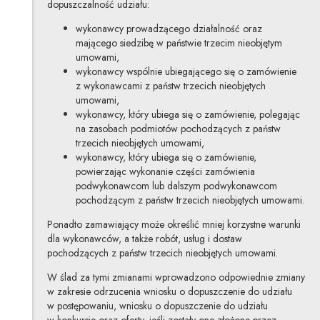
dopuszczalność udziału:
wykonawcy prowadzącego działalność oraz
mającego siedzibę w państwie trzecim nieobjętym
umowami,
wykonawcy wspólnie ubiegającego się o zamówienie
z wykonawcami z państw trzecich nieobjętych
umowami,
wykonawcy, który ubiega się o zamówienie, polegając
na zasobach podmiotów pochodzących z państw
trzecich nieobjętych umowami,
wykonawcy, który ubiega się o zamówienie,
powierzając wykonanie części zamówienia
podwykonawcom lub dalszym podwykonawcom
pochodzącym z państw trzecich nieobjętych umowami.
Ponadto zamawiający może określić mniej korzystne warunki
dla wykonawców, a także robót, usług i dostaw
pochodzących z państw trzecich nieobjętych umowami.
W ślad za tymi zmianami wprowadzono odpowiednie zmiany
w zakresie odrzucenia wniosku o dopuszczenie do udziału
w postępowaniu, wniosku o dopuszczenie do udziału
w konkursie oraz oferty, jeśli zostały one złożone przez