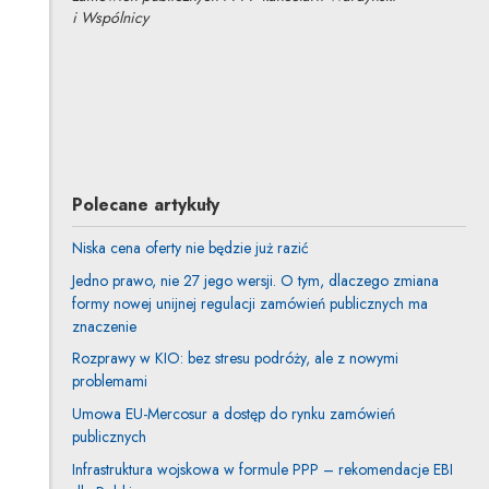
i Wspólnicy
Serom Kim
Inne tej autorki
Profil autorki
Uwaga, link zostanie otwarty w nowym oknie
Polecane artykuły
Niska cena oferty nie będzie już razić
Jedno prawo, nie 27 jego wersji. O tym, dlaczego zmiana
formy nowej unijnej regulacji zamówień publicznych ma
znaczenie
Rozprawy w KIO: bez stresu podróży, ale z nowymi
problemami
Umowa EU-Mercosur a dostęp do rynku zamówień
publicznych
Infrastruktura wojskowa w formule PPP – rekomendacje EBI