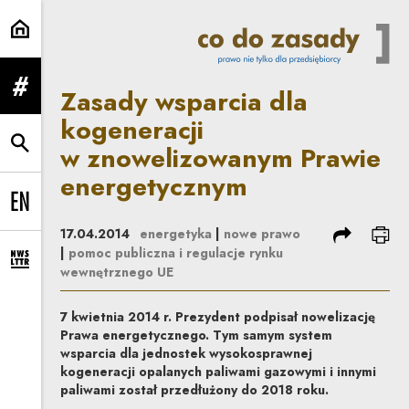
Zasady wsparcia dla kogeneracji
Zasady wsparcia dla
rozwiń menu
kogeneracji
w znowelizowanym Prawie
rozwiń wyszukiwarkę
energetycznym
Change language to EN
podziel się
dru
17.04.2014
energetyka
|
nowe prawo
|
pomoc publiczna i regulacje rynku
rozwiń formularz zapisu na newsletter
wewnętrznego UE
7 kwietnia 2014 r. Prezydent podpisał nowelizację
Prawa energetycznego. Tym samym system
wsparcia dla jednostek wysokosprawnej
kogeneracji opalanych paliwami gazowymi i innymi
paliwami został przedłużony do 2018 roku.