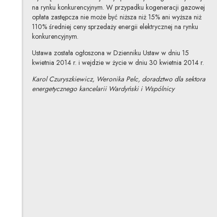
na rynku konkurencyjnym. W przypadku kogeneracji gazowej
opłata zastępcza nie może być niższa niż 15% ani wyższa niż
110% średniej ceny sprzedaży energii elektrycznej na rynku
konkurencyjnym.
Ustawa została ogłoszona w Dzienniku Ustaw w dniu 15
kwietnia 2014 r. i wejdzie w życie w dniu 30 kwietnia 2014 r.
Karol Czuryszkiewicz, Weronika Pelc, doradztwo dla sektora
energetycznego kancelarii Wardyński i Wspólnicy
Karol Czuryszkiewicz
Inne tego autora
Weronika Pelc
Inne tej autorki