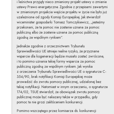
i leśnictwa przyjęły nieco zmieniony projekt ustawy o zmianie
ustawy Prawo energetyczne. Zgodnie z przepisami zawartymi
w zmienionym projekcie wejście projektu w życie nie było już
uzależnione od zgody Komisji Europejskiej. Jak stwierdził
wiceminister gospodarki Tomasz Tomczykiewicz, „jesteśmy
przekonani, że ta pomoc nie zostanie uznana za pomoc
publiczną albo że zostanie uznana za pomoc publiczną
zgodną ze wspólnym rynkiem”.
Jednakże zgodnie z orzecznictwem Trybunału
Sprawiedliwości UE istnieje realne ryzyko, że przyznane
wsparcie dla kogeneracji będzie musiało zostać zwrócone,
i to pomimo uznania takiej formy wsparcia za pomoc
publiczną zgodną ze wspólnym rynkiem. Jak wynika
z orzeczenia Trybunału Sprawiedliwości UE o sygnaturze C-
354/90, brak notyfikacji Komisji Europejskiej może
prowadzić do zwrotu pomocy publicznej, udzielonej bez
takiej notyfikacji. Natomiast w innym orzeczeniu, o sygnaturze
174/02, TSUE stwierdził, że obowiązek zwrotu pomocy
publicznej może być nakazany także w przypadku, gdy
pomoc ta nie grozi zakłóceniem konkurencji.
Pomimo wszczętego przez komisarza ds. konkurencji