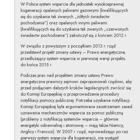
W Polsce system wsparcia dla jednostek wysokosprawnej
kogeneracji opalanych paliwami gazowymi (kwalifikujących
się do uzyskania tak zwanych „żółtych świadectw
pochodzenia”) oraz opalanych innymi paliwami
(kwalifikujących się do uzyskania tak zwanych „czerwonych
świadectw pochodzenia”) zakończył się z końcem 2012 r.
W związku z powyższym z początkiem 2013 r. rząd
przedstawił projekt zmiany ustawy – Prawo energetyczne,
przedłużający system wsparcia w pierwszej wersji projektu
do końca 2015 r.
Podczas prac nad projektem zmiany ustawy Prawo
energetyczne prawnicy sejmowi zaproponowali rządowi, aby
przed podjęciem dalszych kroków legislacyjnych zwrócić się
do Komisji Europejskiej o przeprowadzenie procedury
notyfikacji pomocy publicznej. Potrzeba uzyskania notyfikacji
Komisji Europejskiej była argumentowana zaostrzeniem zasad
uznawania mechanizmów wsparcia za pomoc publiczną
(problemy z notyfikacją systemów wsparcia – głównie
energetyki odnawialnej i atomowej – mają także Niemcy,
Anglicy i Francuzi). W 2007 r. rząd, wprowadzając po raz
pierwszy system wsparcia dla kogeneracji, nie wystąpił