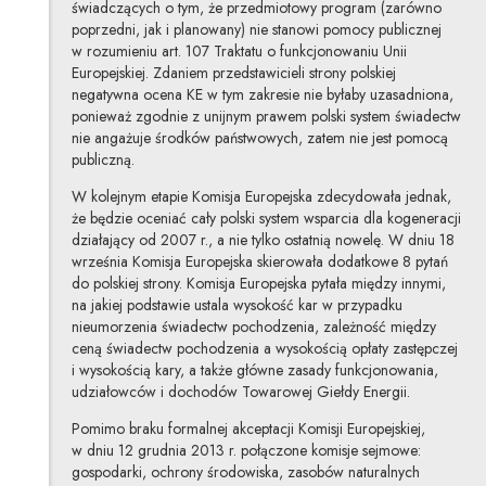
świadczących o tym, że przedmiotowy program (zarówno
poprzedni, jak i planowany) nie stanowi pomocy publicznej
w rozumieniu art. 107 Traktatu o funkcjonowaniu Unii
Europejskiej. Zdaniem przedstawicieli strony polskiej
negatywna ocena KE w tym zakresie nie byłaby uzasadniona,
ponieważ zgodnie z unijnym prawem polski system świadectw
nie angażuje środków państwowych, zatem nie jest pomocą
publiczną.
W kolejnym etapie Komisja Europejska zdecydowała jednak,
że będzie oceniać cały polski system wsparcia dla kogeneracji
działający od 2007 r., a nie tylko ostatnią nowelę. W dniu 18
września Komisja Europejska skierowała dodatkowe 8 pytań
do polskiej strony. Komisja Europejska pytała między innymi,
na jakiej podstawie ustala wysokość kar w przypadku
nieumorzenia świadectw pochodzenia, zależność między
ceną świadectw pochodzenia a wysokością opłaty zastępczej
i wysokością kary, a także główne zasady funkcjonowania,
udziałowców i dochodów Towarowej Giełdy Energii.
Pomimo braku formalnej akceptacji Komisji Europejskiej,
w dniu 12 grudnia 2013 r. połączone komisje sejmowe:
gospodarki, ochrony środowiska, zasobów naturalnych