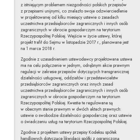
z istniejącym problemem niezgodności polskich przepisów
z przepisami unijnymi, co znalazło swoje odzwierciedlenie
w projektowanej od kilku miesięcy ustawie o zasadach
uczestnictwa przedsiębiorców zagranicznych i innych osób
zagranicznych w obrocie gospodarczym na terytorium
Rzeczypospolitej Polskiej. Wejście w życie ustawy, której
projekt trafił do Sejmu w listopadzie 2017 r., planowane jest
na 1 marca 2018 r.
Zgodnie z uzasadnieniem ustawodawcy projektowana ustawa
ma na celu połączenie w jednym, odrębnym akcie prawnym
regulacji w zakresie przepisów dotyczących transgranicznej
działalności usługowej, oddziałów i przedstawicielstw
przedsiębiorców zagranicznych oraz innych zasad
uczestnictwa przedsiębiorców zagranicznych i innych osób
zagranicznych w obrocie gospodarczym na terytorium
Rzeczypospolitej Polskiej. Kwestie te regulowane są
w obecnym stanie prawnym w dwóch aktach prawnych:
ustawie o swobodzie działalności gospodarczej oraz ustawie
o świadczeniu usług na terytorium Rzeczpospolitej Polskiej.
Zgodnie z projektem ustawy przepisy Kodeksu spółek
handlowych dotyczące likwidacji spółki z ograniczoną