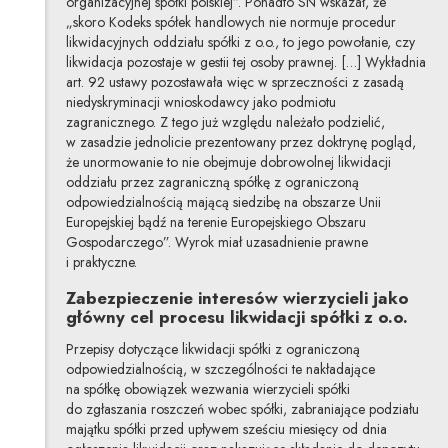
organizacyjnej spółki polskiej”. Ponadto SN wskazał, że
„skoro Kodeks spółek handlowych nie normuje procedur
likwidacyjnych oddziału spółki z o.o., to jego powołanie, czy
likwidacja pozostaje w gestii tej osoby prawnej. […] Wykładnia
art. 92 ustawy pozostawała więc w sprzeczności z zasadą
niedyskryminacji wnioskodawcy jako podmiotu
zagranicznego. Z tego już względu należało podzielić,
w zasadzie jednolicie prezentowany przez doktrynę pogląd,
że unormowanie to nie obejmuje dobrowolnej likwidacji
oddziału przez zagraniczną spółkę z ograniczoną
odpowiedzialnością mającą siedzibę na obszarze Unii
Europejskiej bądź na terenie Europejskiego Obszaru
Gospodarczego”. Wyrok miał uzasadnienie prawne
i praktyczne.
Zabezpieczenie interesów wierzycieli jako
główny cel procesu likwidacji spółki z o.o.
Przepisy dotyczące likwidacji spółki z ograniczoną
odpowiedzialnością, w szczególności te nakładające
na spółkę obowiązek wezwania wierzycieli spółki
do zgłaszania roszczeń wobec spółki, zabraniające podziału
majątku spółki przed upływem sześciu miesięcy od dnia