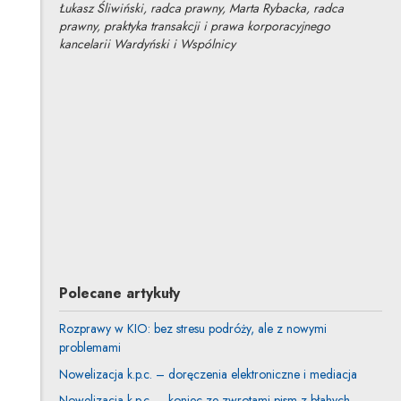
Łukasz Śliwiński, radca prawny, Marta Rybacka, radca
prawny, praktyka transakcji i prawa korporacyjnego
kancelarii Wardyński i Wspólnicy
Łukasz Śliwiński
Inne tego autora
Profil autora
Uwaga, link zostanie otwarty w nowym oknie
Marta Rybacka
Inne tej autorki
Polecane artykuły
Rozprawy w KIO: bez stresu podróży, ale z nowymi
problemami
Nowelizacja k.p.c. – doręczenia elektroniczne i mediacja
Nowelizacja k.p.c. – koniec ze zwrotami pism z błahych