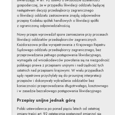
stwierdzając w art. 92 ustawy o swobodzie działalności
gospodarczej, że w przypadku likwidacji oddziału będącej
następstwem decyzji przedsiębiorcy zagranicznego
o likwidacji oddziału zastosowanie znajdą odpowiednie
przepisy Kodeksu spółek handlowych o likwidacji spółki
z ograniczoną odpowiedzialnością.
Nowy przepis wprowadził spore zamieszanie przy procesach
likwidacji oddziałów przedsiębiorców zagranicznych.
Każdorazowa próba wyrejestrowania z Krajowego Rejestru
Sądowego oddziału przedsiębiorcy zagranicznego, bez
przeprowadzania pełnego postępowania likwidacyjnego,
wymagała od wnioskodawców powołania się na niezgodność
polskiego prawa z przepisami unijnymi i nadrzędność tych
ostatnich nad przepisami krajowymi. W wielu przypadkach
sądy rejestrowe przychylały się do prounijnej interpretacji
przepisów i dokonywały wykreślenia oddziałów bez
konieczności przeprowadzania długotrwałego, kosztownego
i w zasadzie bezcelowego postępowania likwidacyjnego.
Przepisy unijne jednak górą
Polski ustawodawca po ponad pięciu latach od ostatniej
zmiany treści art. 92 ostatecznie postanowił zmierzyć się