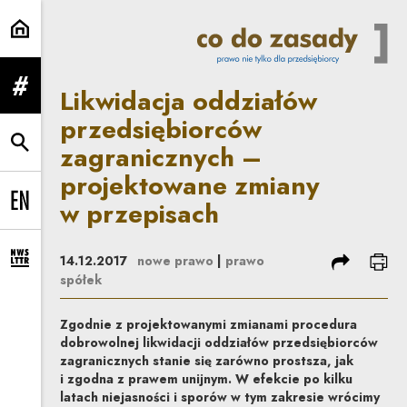
Likwidacja oddziałów przedsiębi
Likwidacja oddziałów
rozwiń menu
przedsiębiorców
zagranicznych –
rozwiń wyszukiwarkę
projektowane zmiany
w przepisach
Change language to EN
podziel się
dru
14.12.2017
nowe prawo
|
prawo
rozwiń formularz zapisu na newsletter
spółek
Zgodnie z projektowanymi zmianami procedura
dobrowolnej likwidacji oddziałów przedsiębiorców
zagranicznych stanie się zarówno prostsza, jak
i zgodna z prawem unijnym. W efekcie po kilku
latach niejasności i sporów w tym zakresie wrócimy