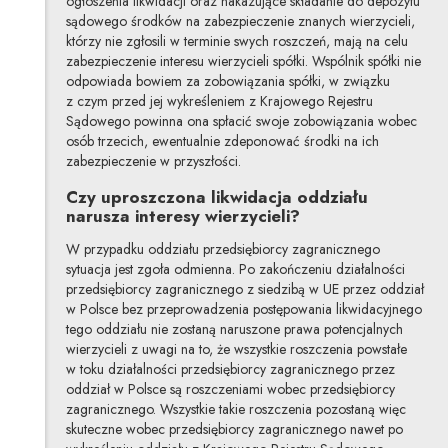
ogłoszenia likwidacji oraz nakazujące składanie do depozytu
sądowego środków na zabezpieczenie znanych wierzycieli,
którzy nie zgłosili w terminie swych roszczeń, mają na celu
zabezpieczenie interesu wierzycieli spółki. Wspólnik spółki nie
odpowiada bowiem za zobowiązania spółki, w związku
z czym przed jej wykreśleniem z Krajowego Rejestru
Sądowego powinna ona spłacić swoje zobowiązania wobec
osób trzecich, ewentualnie zdeponować środki na ich
zabezpieczenie w przyszłości.
Czy uproszczona likwidacja oddziału
narusza interesy wierzycieli?
W przypadku oddziału przedsiębiorcy zagranicznego
sytuacja jest zgoła odmienna. Po zakończeniu działalności
przedsiębiorcy zagranicznego z siedzibą w UE przez oddział
w Polsce bez przeprowadzenia postępowania likwidacyjnego
tego oddziału nie zostaną naruszone prawa potencjalnych
wierzycieli z uwagi na to, że wszystkie roszczenia powstałe
w toku działalności przedsiębiorcy zagranicznego przez
oddział w Polsce są roszczeniami wobec przedsiębiorcy
zagranicznego. Wszystkie takie roszczenia pozostaną więc
skuteczne wobec przedsiębiorcy zagranicznego nawet po