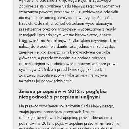
wykreśleniu oddziału z Krajowego Rejestru Sądowego.
Zgodnie ze stanowiskiem Sądu Najwyższego wyrażonym we
wskazanym powyżej postanowieniu zlikwidowanie oddziału
nie ma bezpośredniego wpływu na wierzytelności osób
trzecich. Oddział, choć jest ośrodkiem wyodrębnionym
przestrzennie oraz organizacyjnie, wyposażonym z reguły
w majątek i posiadającym własne kierownictwo, a także
księgowość, może dokonywać tylko takich czynności, które
należą do przedmiotu działalności jednostki macierzystej,
znajduje się pod zwierzchnim kierownictwem ośrodka
głównego, a przede wszystkim nie posiada odrębnej
od przedsiębiorcy podmiotowości prawnej w sferze prawa
cywilnego. Dłużnikiem przed likwidacją, jak i po tym
zdarzeniu pozostaje spółka i taka zmiana nie wpływa
na zakres jej odpowiedzialności.
Zmiana przepisów w 2012 r. pogłębia
niezgodność z przepisami unijnymi
Na przekór wyraźnemu stwierdzeniu Sądu Najwyższego,
znajdującemu poparcie w przepisach Traktatu
o funkcjonowaniu Unii Europejskiej, polski ustawodawca
postanowił w 2012 r. pójść w zupełnie przeciwnym kierunku,