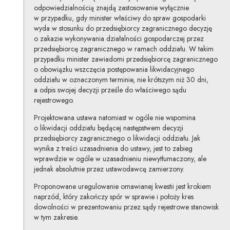
odpowiedzialnością znajdą zastosowanie wyłącznie
w przypadku, gdy minister właściwy do spraw gospodarki
wyda w stosunku do przedsiębiorcy zagranicznego decyzję
o zakazie wykonywania działalności gospodarczej przez
przedsiębiorcę zagranicznego w ramach oddziału. W takim
przypadku minister zawiadomi przedsiębiorcę zagranicznego
o obowiązku wszczęcia postępowania likwidacyjnego
oddziału w oznaczonym terminie, nie krótszym niż 30 dni,
a odpis swojej decyzji prześle do właściwego sądu
rejestrowego.
Projektowana ustawa natomiast w ogóle nie wspomina
o likwidacji oddziału będącej następstwem decyzji
przedsiębiorcy zagranicznego o likwidacji oddziału. Jak
wynika z treści uzasadnienia do ustawy, jest to zabieg
wprawdzie w ogóle w uzasadnieniu niewytłumaczony, ale
jednak absolutnie przez ustawodawcę zamierzony.
Proponowane uregulowanie omawianej kwestii jest krokiem
naprzód, który zakończy spór w sprawie i położy kres
dowolności w prezentowaniu przez sądy rejestrowe stanowisk
w tym zakresie.