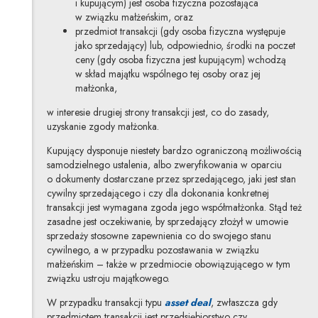
i kupującym) jest osoba fizyczna pozostająca
w związku małżeńskim, oraz
przedmiot transakcji (gdy osoba fizyczna występuje
jako sprzedający) lub, odpowiednio, środki na poczet
ceny (gdy osoba fizyczna jest kupującym) wchodzą
w skład majątku wspólnego tej osoby oraz jej
małżonka,
w interesie drugiej strony transakcji jest, co do zasady,
uzyskanie zgody małżonka.
Kupujący dysponuje niestety bardzo ograniczoną możliwością
samodzielnego ustalenia, albo zweryfikowania w oparciu
o dokumenty dostarczane przez sprzedającego, jaki jest stan
cywilny sprzedającego i czy dla dokonania konkretnej
transakcji jest wymagana zgoda jego współmałżonka. Stąd też
zasadne jest oczekiwanie, by sprzedający złożył w umowie
sprzedaży stosowne zapewnienia co do swojego stanu
cywilnego, a w przypadku pozostawania w związku
małżeńskim – także w przedmiocie obowiązującego w tym
związku ustroju majątkowego.
W przypadku transakcji typu
asset deal
, zwłaszcza gdy
przedmiotem transakcji jest przedsiębiorstwo czy