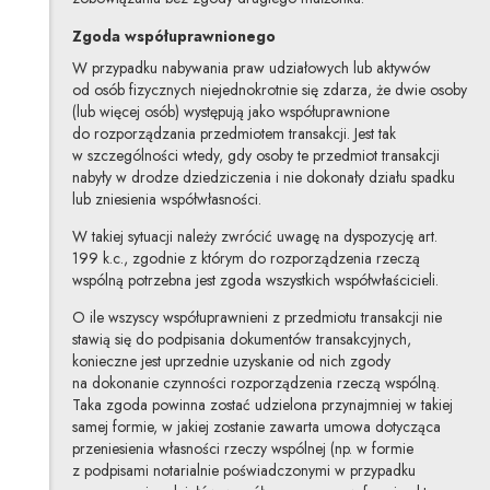
Zgoda współuprawnionego
W przypadku nabywania praw udziałowych lub aktywów
od osób fizycznych niejednokrotnie się zdarza, że dwie osoby
(lub więcej osób) występują jako współuprawnione
do rozporządzania przedmiotem transakcji. Jest tak
w szczególności wtedy, gdy osoby te przedmiot transakcji
nabyły w drodze dziedziczenia i nie dokonały działu spadku
lub zniesienia współwłasności.
W takiej sytuacji należy zwrócić uwagę na dyspozycję art.
199 k.c., zgodnie z którym do rozporządzenia rzeczą
wspólną potrzebna jest zgoda wszystkich współwłaścicieli.
O ile wszyscy współuprawnieni z przedmiotu transakcji nie
stawią się do podpisania dokumentów transakcyjnych,
konieczne jest uprzednie uzyskanie od nich zgody
na dokonanie czynności rozporządzenia rzeczą wspólną.
Taka zgoda powinna zostać udzielona przynajmniej w takiej
samej formie, w jakiej zostanie zawarta umowa dotycząca
przeniesienia własności rzeczy wspólnej (np. w formie
z podpisami notarialnie poświadczonymi w przypadku