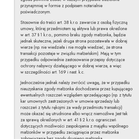
przynajmniej w formie z podpisem notarialnie
poświadczonym.
Stosownie do treści art. 38 k.r.o. zawarcie z osobą fizyczną
umowy, której przedmiotem są aktywa lub prawa określone
w art. 37 § 1 k.r.o., pomimo braku zgody małżonka, będzie
jednak skuteczne, jeżeli druga strona pozostawała w dobrej
wierze (np. nie wiedziała i nie mogła wiedzieć, że strona
transakcji pozostaje w związku małżeńskim). Mają w tym
przypadku odpowiednie zastosowanie przepisy dotyczące
ochrony nabywcy działającego w dobrej wierze, a więc
w szczególności art. 169 i nast. k.c.
Jednocześnie jednak należy zwrócić uwagę, że w przypadku
nieuzyskania zgody małżonka dochodzenie przez kupującego
ewentualnych roszczeń względem sprzedającego (np. z tytułu
kar umownych zastrzeżonych w umowie sprzedaży lub
roszczeń z tytułu rękojmi za wady przedmiotu transakcji)
może okazać się utrudnione albo wręcz niemożliwe. Jest tak
za sprawą określonych w art. 41 § 2 k.r.o. ograniczeń
dotyczących możliwości zaspokojenia z majątku wspólnego
małżonków w przypadku zaciągnięcia przez małżonka
zobowiązania bez zgody drugiego małżonka.