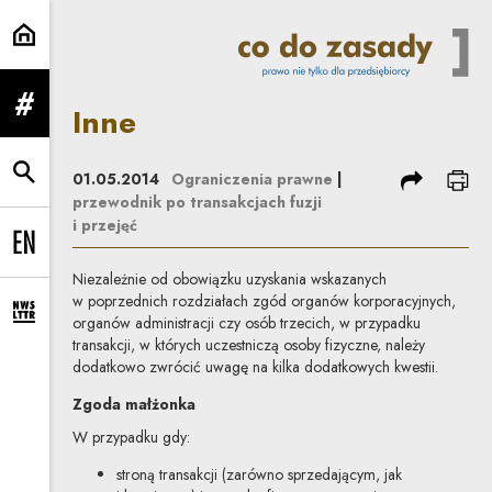
Inne | Co do zasady
Inne
rozwiń menu
podziel się
dru
01.05.2014
Ograniczenia prawne
|
rozwiń wyszukiwarkę
przewodnik po transakcjach fuzji
i przejęć
Change language to EN
Niezależnie od obowiązku uzyskania wskazanych
w poprzednich rozdziałach zgód organów korporacyjnych,
rozwiń formularz zapisu na newsletter
organów administracji czy osób trzecich, w przypadku
transakcji, w których uczestniczą osoby fizyczne, należy
dodatkowo zwrócić uwagę na kilka dodatkowych kwestii.
Zgoda małżonka
W przypadku gdy:
stroną transakcji (zarówno sprzedającym, jak