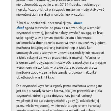
nieruchomość, zgodnie z art. 37 § 1 Kodeksu rodzinnego
i opiekuńczego (k.r.o.) brak zgody małżonka może skutkować
nieważnością transakcji w całości lub w części.
Z kolei w odniesieniu do transakcji typu
share
deal
zgoda małżonka co prawda nie warunkuje ważności
czynności prawnej, jednakże należy zwrócić uwagę, że brak
takiej zgody w znacznym stopniu utrudnia lub wręcz
uniemożliwia dochodzenie ewentualnych roszczeń względem
małżonka będącego stroną transakcji (np. z tytułu kar
umownych zastrzeżonych w umowie sprzedaży lub roszczeń
z tytułu rękojmi za wady przedmiotu transakcji). Wynika to
z ograniczeń dotyczących możliwości zaspokojenia z majątku
wspólnego małżonków w przypadku zaciągnięcia przez
małżonka zobowiązania bez zgody drugiego małżonka,
określonych w art. 41 k.r.o.
Dla czynności wyrażenia zgody przez małżonka wymagana
jest co do zasady ta sama forma, jaka jest przewidziana dla
czynności, której zgoda dotyczy. Aby jednak uniknąć
wątpliwości co do autentyczności zgody (tj. udzielenia jej
przez właściwą osobę), w interesie drugiej strony transakcji
zgoda powinna zostać w każdym przypadku udzielona