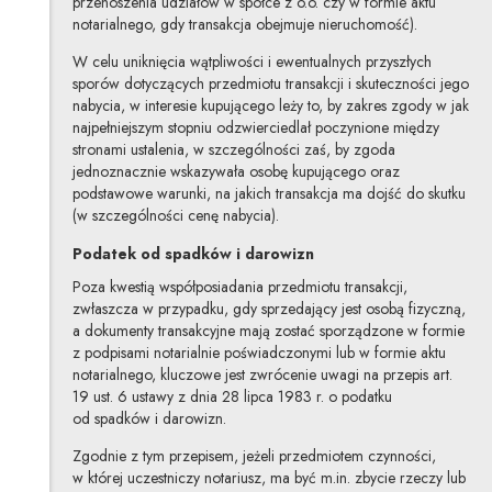
przenoszenia udziałów w spółce z o.o. czy w formie aktu
notarialnego, gdy transakcja obejmuje nieruchomość).
W celu uniknięcia wątpliwości i ewentualnych przyszłych
sporów dotyczących przedmiotu transakcji i skuteczności jego
nabycia, w interesie kupującego leży to, by zakres zgody w jak
najpełniejszym stopniu odzwierciedlał poczynione między
stronami ustalenia, w szczególności zaś, by zgoda
jednoznacznie wskazywała osobę kupującego oraz
podstawowe warunki, na jakich transakcja ma dojść do skutku
(w szczególności cenę nabycia).
Podatek od spadków i darowizn
Poza kwestią współposiadania przedmiotu transakcji,
zwłaszcza w przypadku, gdy sprzedający jest osobą fizyczną,
a dokumenty transakcyjne mają zostać sporządzone w formie
z podpisami notarialnie poświadczonymi lub w formie aktu
notarialnego, kluczowe jest zwrócenie uwagi na przepis art.
19 ust. 6 ustawy z dnia 28 lipca 1983 r. o podatku
od spadków i darowizn.
Zgodnie z tym przepisem, jeżeli przedmiotem czynności,
w której uczestniczy notariusz, ma być m.in. zbycie rzeczy lub