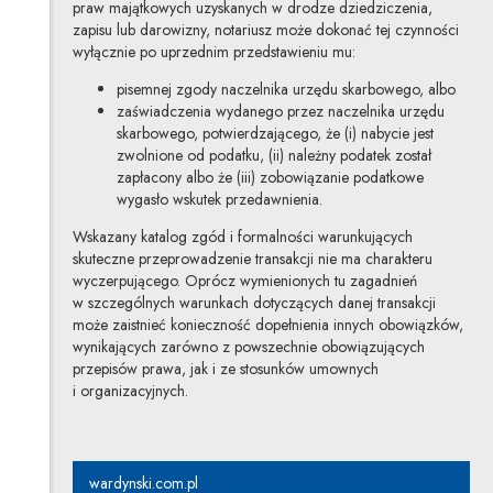
praw majątkowych uzyskanych w drodze dziedziczenia,
zapisu lub darowizny, notariusz może dokonać tej czynności
wyłącznie po uprzednim przedstawieniu mu:
pisemnej zgody naczelnika urzędu skarbowego, albo
zaświadczenia wydanego przez naczelnika urzędu
skarbowego, potwierdzającego, że (i) nabycie jest
zwolnione od podatku, (ii) należny podatek został
zapłacony albo że (iii) zobowiązanie podatkowe
wygasło wskutek przedawnienia.
Wskazany katalog zgód i formalności warunkujących
skuteczne przeprowadzenie transakcji nie ma charakteru
wyczerpującego. Oprócz wymienionych tu zagadnień
w szczególnych warunkach dotyczących danej transakcji
może zaistnieć konieczność dopełnienia innych obowiązków,
wynikających zarówno z powszechnie obowiązujących
przepisów prawa, jak i ze stosunków umownych
i organizacyjnych.
wardynski.com.pl