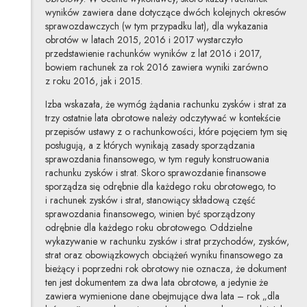
wyników zawiera dane dotyczące dwóch kolejnych okresów
sprawozdawczych (w tym przypadku lat), dla wykazania
obrotów w latach 2015, 2016 i 2017 wystarczyło
przedstawienie rachunków wyników z lat 2016 i 2017,
bowiem rachunek za rok 2016 zawiera wyniki zarówno
z roku 2016, jak i 2015.
Izba wskazała, że wymóg żądania rachunku zysków i strat za
trzy ostatnie lata obrotowe należy odczytywać w kontekście
przepisów ustawy z o rachunkowości, które pojęciem tym się
posługują, a z których wynikają zasady sporządzania
sprawozdania finansowego, w tym reguły konstruowania
rachunku zysków i strat. Skoro sprawozdanie finansowe
sporządza się odrębnie dla każdego roku obrotowego, to
i rachunek zysków i strat, stanowiący składową część
sprawozdania finansowego, winien być sporządzony
odrębnie dla każdego roku obrotowego. Oddzielne
wykazywanie w rachunku zysków i strat przychodów, zysków,
strat oraz obowiązkowych obciążeń wyniku finansowego za
bieżący i poprzedni rok obrotowy nie oznacza, że dokument
ten jest dokumentem za dwa lata obrotowe, a jedynie że
zawiera wymienione dane obejmujące dwa lata – rok „dla