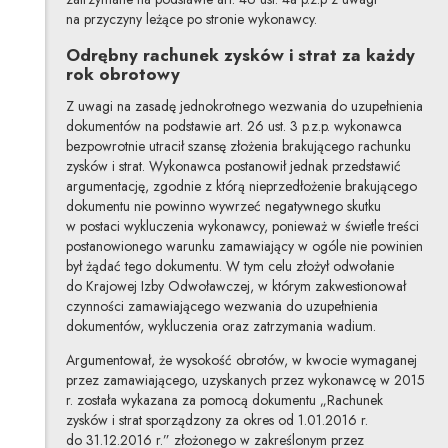
na przyczyny leżące po stronie wykonawcy.
Odrębny rachunek zysków i strat za każdy
rok obrotowy
Z uwagi na zasadę jednokrotnego wezwania do uzupełnienia
dokumentów na podstawie art. 26 ust. 3 p.z.p. wykonawca
bezpowrotnie utracił szansę złożenia brakującego rachunku
zysków i strat. Wykonawca postanowił jednak przedstawić
argumentację, zgodnie z którą nieprzedłożenie brakującego
dokumentu nie powinno wywrzeć negatywnego skutku
w postaci wykluczenia wykonawcy, ponieważ w świetle treści
postanowionego warunku zamawiający w ogóle nie powinien
był żądać tego dokumentu. W tym celu złożył odwołanie
do Krajowej Izby Odwoławczej, w którym zakwestionował
czynności zamawiającego wezwania do uzupełnienia
dokumentów, wykluczenia oraz zatrzymania wadium.
Argumentował, że wysokość obrotów, w kwocie wymaganej
przez zamawiającego, uzyskanych przez wykonawcę w 2015
r. została wykazana za pomocą dokumentu „Rachunek
zysków i strat sporządzony za okres od 1.01.2016 r.
do 31.12.2016 r.” złożonego w zakreślonym przez