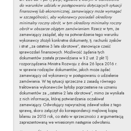
do warunków udziału w postępowaniu dotyczących sytuacji
finansowej lub ekonomicznej, zamawiający może wymagać
w szczególności, aby wykonawcy posiadali określony
minimalny roczny obrót, w tym określony minimalny roczny
obrót w obszarze objętym zamówieniem
. Rzecz w tym, że
zamawiający zażądał, aby na potwierdzenie tego warunku
wykonawcy złożyli konkretne dokumenty, tj. rachunki zysków
i strat „za ostatnie 3 lata obrotowe”, stanowiące cześć
sprawozdań finansowych. Możliwość żądania tych
dokumentów została przewidziana w § 2 ust. 2 pkt 1)
rozporządzenia Ministra Rozwoju z dnia 26 lipca 2016 r.
w sprawie rodzajów dokumentów, jakich może żądać
zamawiający od wykonawcy w postępowaniu o udzielenie
zamówienia. W tej sytuacji sprzeczne z zasadą równego
traktowania wykonawców byłoby poprzestanie na uznaniu
dokumentów za „ostatnie 2 lata obrotowe”, mimo że wynikała
z nich informacja, której potwierdzenia oczekiwał
zamawiający. Odwołujący najwyraźniej zdawał sobie z tego
sprawę, skoro załączył do korespondencji mejlowej kopię
bilansu za 2015 rok, co stało w sprzeczności z argumentacją
zaprezentowaną we wniesionym następnie odwołaniu.