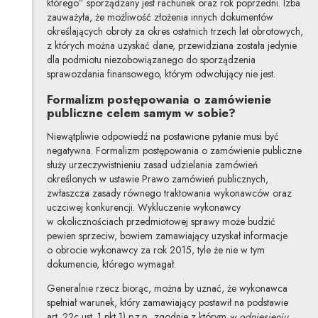
którego” sporządzany jest rachunek oraz rok poprzedni. Izba
zauważyła, że możliwość złożenia innych dokumentów
określających obroty za okres ostatnich trzech lat obrotowych,
z których można uzyskać dane, przewidziana została jedynie
dla podmiotu niezobowiązanego do sporządzenia
sprawozdania finansowego, którym odwołujący nie jest.
Formalizm postępowania o zamówienie
publiczne celem samym w sobie?
Niewątpliwie odpowiedź na postawione pytanie musi być
negatywna. Formalizm postępowania o zamówienie publiczne
służy urzeczywistnieniu zasad udzielania zamówień
określonych w ustawie Prawo zamówień publicznych,
zwłaszcza zasady równego traktowania wykonawców oraz
uczciwej konkurencji. Wykluczenie wykonawcy
w okolicznościach przedmiotowej sprawy może budzić
pewien sprzeciw, bowiem zamawiający uzyskał informacje
o obrocie wykonawcy za rok 2015, tyle że nie w tym
dokumencie, którego wymagał.
Generalnie rzecz biorąc, można by uznać, że wykonawca
spełniał warunek, który zamawiający postawił na podstawie
art. 22c ust. 1 pkt 1) p.z.p., zgodnie z którym
w odniesieniu