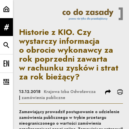
Historie z KIO. Czy wystarczy in
Historie z KIO. Czy
rozwiń menu
wystarczy informacja
o obrocie wykonawcy za
rozwiń wyszukiwarkę
rok poprzedni zawarta
w rachunku zysków i strat
Change language to EN
za rok bieżący?
rozwiń formularz zapisu na newsletter
podziel się
dru
13.12.2018
Krajowa Izba Odwoławcza
|
zamówienia publiczne
Zamawiający prowadził postępowanie o udzielenie
zamówienia publicznego w trybie przetargu
nieograniczonego o wartości zamówienia
przekraczającej progi unijne. Zamawiający ustanowił