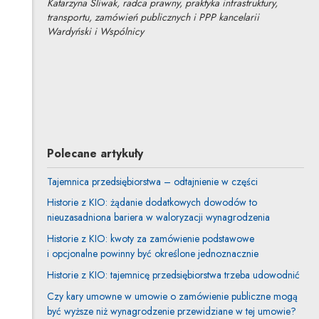
Katarzyna Śliwak, radca prawny, praktyka infrastruktury,
transportu, zamówień publicznych i PPP kancelarii
Wardyński i Wspólnicy
dr Katarzyna Śliwak
Inne tej autorki
Profil autorki
Uwaga, link zostanie otwarty w nowym oknie
Polecane artykuły
Tajemnica przedsiębiorstwa – odtajnienie w części
Historie z KIO: żądanie dodatkowych dowodów to
nieuzasadniona bariera w waloryzacji wynagrodzenia
Historie z KIO: kwoty za zamówienie podstawowe
i opcjonalne powinny być określone jednoznacznie
Historie z KIO: tajemnicę przedsiębiorstwa trzeba udowodnić
Czy kary umowne w umowie o zamówienie publiczne mogą
być wyższe niż wynagrodzenie przewidziane w tej umowie?