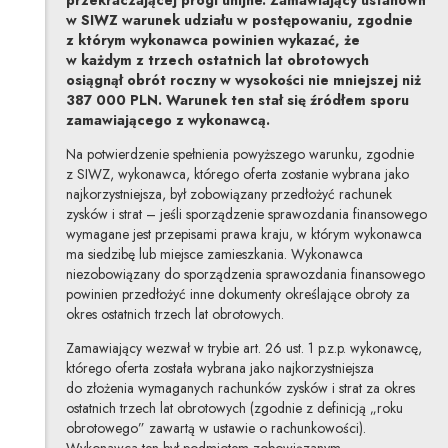
w SIWZ warunek udziału w postępowaniu, zgodnie
z którym wykonawca powinien wykazać, że
w każdym z trzech ostatnich lat obrotowych
osiągnął obrót roczny w wysokości nie mniejszej niż
387 000 PLN. Warunek ten stał się źródłem sporu
zamawiającego z wykonawcą.
Na potwierdzenie spełnienia powyższego warunku, zgodnie
z SIWZ, wykonawca, którego oferta zostanie wybrana jako
najkorzystniejsza, był zobowiązany przedłożyć rachunek
zysków i strat – jeśli sporządzenie sprawozdania finansowego
wymagane jest przepisami prawa kraju, w którym wykonawca
ma siedzibę lub miejsce zamieszkania. Wykonawca
niezobowiązany do sporządzenia sprawozdania finansowego
powinien przedłożyć inne dokumenty określające obroty za
okres ostatnich trzech lat obrotowych.
Zamawiający wezwał w trybie art. 26 ust. 1 p.z.p. wykonawcę,
którego oferta została wybrana jako najkorzystniejsza
do złożenia wymaganych rachunków zysków i strat za okres
ostatnich trzech lat obrotowych (zgodnie z definicją „roku
obrotowego” zawartą w ustawie o rachunkowości).
Wykonawca ten był podmiotem zobowiązanym