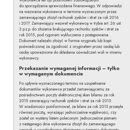
do sporządzania sprawozdania finansowego. W odpowiedzi
na wezwanie wykonawca w terminie wyznaczonym przez
zamawiającego złożył rachunek zysków i strat za rok 2016
i 2017. Zamawiający wezwał wykonawcę w trybie art. 26 ust.
3 p.z.p. do złożenia brakującego rachunku zysków i strat za
rok 2015, pod rygorem wykluczenia z postępowania.
Dokument należało złożyć w formie oryginału lub kopii
poświadczonej za zgodność z oryginałem przez osobę lub
osoby upoważnione do składania oświadczeń woli w imieniu
wykonawcy.
Przekazanie wymaganej informacji – tylko
w wymaganym dokumencie
Po upływie wyznaczonego terminu na uzupełnienie
dokumentów wykonawca przesłał zamawiającemu za
pośrednictwem poczty elektronicznej skan bilansu za rok
2015 zawierający rachunek zysków i strat za rok 2015.
W wiadomości poinformował, że bilans za rok 2015 przesyła
również pocztą, wyrażając jednocześnie wątpliwości, czy
został on wysłany listem poleconym. Jednocześnie pismem
z następnego dnia wykonawca złożył do zamawiającego
wniosek o uwzględnienie złożonego w terminie dokumentu