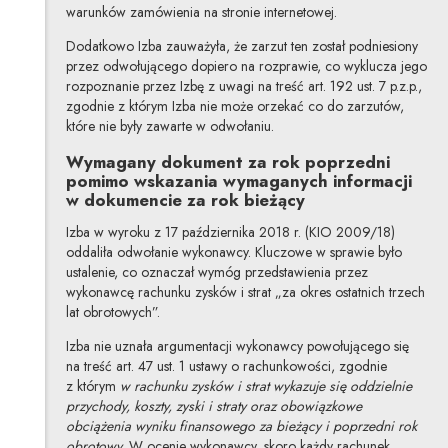
warunków zamówienia na stronie internetowej.
Dodatkowo Izba zauważyła, że zarzut ten został podniesiony
przez odwołującego dopiero na rozprawie, co wyklucza jego
rozpoznanie przez Izbę z uwagi na treść art. 192 ust. 7 p.z.p.,
zgodnie z którym Izba nie może orzekać co do zarzutów,
które nie były zawarte w odwołaniu.
Wymagany dokument za rok poprzedni
pomimo wskazania wymaganych informacji
w dokumencie za rok bieżący
Izba w wyroku z 17 października 2018 r. (KIO 2009/18)
oddaliła odwołanie wykonawcy. Kluczowe w sprawie było
ustalenie, co oznaczał wymóg przedstawienia przez
wykonawcę rachunku zysków i strat „za okres ostatnich trzech
lat obrotowych”.
Izba nie uznała argumentacji wykonawcy powołującego się
na treść art. 47 ust. 1 ustawy o rachunkowości, zgodnie
z którym
w rachunku zysków i strat wykazuje się oddzielnie
przychody, koszty, zyski i straty oraz obowiązkowe
obciążenia wyniku finansowego za bieżący i poprzedni rok
obrotowy
. W ocenie wykonawcy, skoro każdy rachunek