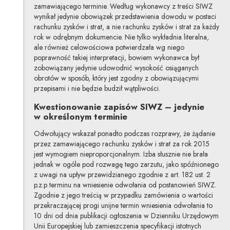
zamawiającego terminie. Według wykonawcy z treści SIWZ
wynikał jedynie obowiązek przedstawienia dowodu w postaci
rachunku zysków i strat, a nie rachunku zysków i strat za każdy
rok w odrębnym dokumencie. Nie tylko wykładnia literalna,
ale również celowościowa potwierdzała wg niego
poprawność takiej interpretacji, bowiem wykonawca był
zobowiązany jedynie udowodnić wysokość osiąganych
obrotów w sposób, który jest zgodny z obowiązującymi
przepisami i nie będzie budził wątpliwości.
Kwestionowanie zapisów SIWZ – jedynie
w określonym terminie
Odwołujący wskazał ponadto podczas rozprawy, że żądanie
przez zamawiającego rachunku zysków i strat za rok 2015
jest wymogiem nieproporcjonalnym. Izba słusznie nie brała
jednak w ogóle pod rozwagę tego zarzutu, jako spóźnionego
z uwagi na upływ przewidzianego zgodnie z art. 182 ust. 2
p.z.p terminu na wniesienie odwołania od postanowień SIWZ.
Zgodnie z jego treścią w przypadku zamówienia o wartości
przekraczającej progi unijne termin wniesienia odwołania to
10 dni od dnia publikacji ogłoszenia w Dzienniku Urzędowym
Unii Europejskiej lub zamieszczenia specyfikacji istotnych