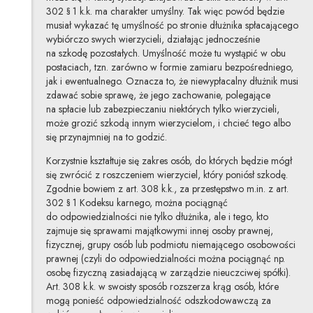
302 § 1 k.k. ma charakter umyślny. Tak więc powód będzie
musiał wykazać tę umyślność po stronie dłużnika spłacającego
wybiórczo swych wierzycieli, działając jednocześnie
na szkodę pozostałych. Umyślność może tu wystąpić w obu
postaciach, tzn. zarówno w formie zamiaru bezpośredniego,
jak i ewentualnego. Oznacza to, że niewypłacalny dłużnik musi
zdawać sobie sprawę, że jego zachowanie, polegające
na spłacie lub zabezpieczaniu niektórych tylko wierzycieli,
może grozić szkodą innym wierzycielom, i chcieć tego albo
się przynajmniej na to godzić.
Korzystnie kształtuje się zakres osób, do których będzie mógł
się zwrócić z roszczeniem wierzyciel, który poniósł szkodę.
Zgodnie bowiem z art. 308 k.k., za przestępstwo m.in. z art.
302 § 1 Kodeksu karnego, można pociągnąć
do odpowiedzialności nie tylko dłużnika, ale i tego, kto
zajmuje się sprawami majątkowymi innej osoby prawnej,
fizycznej, grupy osób lub podmiotu niemającego osobowości
prawnej (czyli do odpowiedzialności można pociągnąć np.
osobę fizyczną zasiadającą w zarządzie nieuczciwej spółki).
Art. 308 k.k. w swoisty sposób rozszerza krąg osób, które
mogą ponieść odpowiedzialność odszkodowawczą za