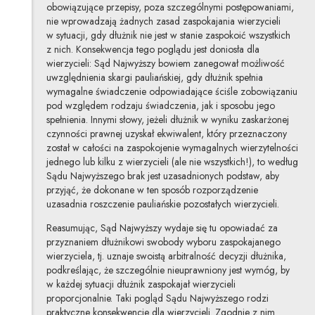
obowiązujące przepisy, poza szczególnymi postępowaniami,
nie wprowadzają żadnych zasad zaspokajania wierzycieli
w sytuacji, gdy dłużnik nie jest w stanie zaspokoić wszystkich
z nich. Konsekwencja tego poglądu jest doniosła dla
wierzycieli: Sąd Najwyższy bowiem zanegował możliwość
uwzględnienia skargi pauliańskiej, gdy dłużnik spełnia
wymagalne świadczenie odpowiadające ściśle zobowiązaniu
pod względem rodzaju świadczenia, jak i sposobu jego
spełnienia. Innymi słowy, jeżeli dłużnik w wyniku zaskarżonej
czynności prawnej uzyskał ekwiwalent, który przeznaczony
został w całości na zaspokojenie wymagalnych wierzytelności
jednego lub kilku z wierzycieli (ale nie wszystkich!), to według
Sądu Najwyższego brak jest uzasadnionych podstaw, aby
przyjąć, że dokonane w ten sposób rozporządzenie
uzasadnia roszczenie pauliańskie pozostałych wierzycieli.
Reasumując, Sąd Najwyższy wydaje się tu opowiadać za
przyznaniem dłużnikowi swobody wyboru zaspokajanego
wierzyciela, tj. uznaje swoistą arbitralność decyzji dłużnika,
podkreślając, że szczególnie nieuprawniony jest wymóg, by
w każdej sytuacji dłużnik zaspokajał wierzycieli
proporcjonalnie. Taki pogląd Sądu Najwyższego rodzi
praktyczne konsekwencje dla wierzycieli. Zgodnie z nim