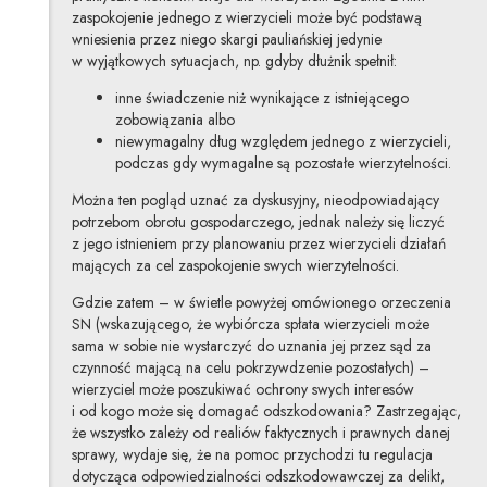
zaspokojenie jednego z wierzycieli może być podstawą
wniesienia przez niego skargi pauliańskiej jedynie
w wyjątkowych sytuacjach, np. gdyby dłużnik spełnił:
inne świadczenie niż wynikające z istniejącego
zobowiązania albo
niewymagalny dług względem jednego z wierzycieli,
podczas gdy wymagalne są pozostałe wierzytelności.
Można ten pogląd uznać za dyskusyjny, nieodpowiadający
potrzebom obrotu gospodarczego, jednak należy się liczyć
z jego istnieniem przy planowaniu przez wierzycieli działań
mających za cel zaspokojenie swych wierzytelności.
Gdzie zatem – w świetle powyżej omówionego orzeczenia
SN (wskazującego, że wybiórcza spłata wierzycieli może
sama w sobie nie wystarczyć do uznania jej przez sąd za
czynność mającą na celu pokrzywdzenie pozostałych) –
wierzyciel może poszukiwać ochrony swych interesów
i od kogo może się domagać odszkodowania? Zastrzegając,
że wszystko zależy od realiów faktycznych i prawnych danej
sprawy, wydaje się, że na pomoc przychodzi tu regulacja
dotycząca odpowiedzialności odszkodowawczej za delikt,