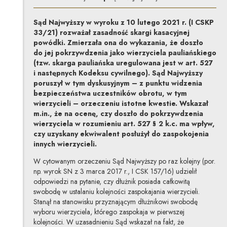
Sąd Najwyższy w wyroku z 10 lutego 2021 r. (I CSKP
33/21) rozważał zasadność skargi kasacyjnej
powódki. Zmierzała ona do wykazania, że doszło
do jej pokrzywdzenia jako wierzyciela pauliańskiego
(tzw. skarga pauliańska uregulowana jest w art. 527
i następnych Kodeksu cywilnego). Sąd Najwyższy
poruszył w tym dyskusyjnym – z punktu widzenia
bezpieczeństwa uczestników obrotu, w tym
wierzycieli – orzeczeniu istotne kwestie. Wskazał
m.in., że na ocenę, czy doszło do pokrzywdzenia
wierzyciela w rozumieniu art. 527 § 2 k.c. ma wpływ,
czy uzyskany ekwiwalent posłużył do zaspokojenia
innych wierzycieli.
W cytowanym orzeczeniu Sąd Najwyższy po raz kolejny (por.
np. wyrok SN z 3 marca 2017 r., I CSK 157/16) udzielił
odpowiedzi na pytanie, czy dłużnik posiada całkowitą
swobodę w ustalaniu kolejności zaspokajania wierzycieli.
Stanął na stanowisku przyznającym dłużnikowi swobodę
wyboru wierzyciela, którego zaspokaja w pierwszej
kolejności. W uzasadnieniu Sąd wskazał na fakt, że