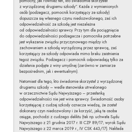
pomocny, jak również ten, kto świadomie skorzystał
z wyrządzonej drugiemu szkody”. Każda z wymienionych
osób (podżegacz, pomocnik korzystający ze szkody)
dopuszcza się własnego czynu niedozwolonego, zaś ich
odpowiedzialność za szkodę jest niezależna
od odpowiedzialności sprawcy. Przy tym dla pociągnięcia
do odpowiedzialności podżegacza i pomocnika potrzebne
jest wykazanie związku przyczynowego między ich
zachowaniem a szkodą wyrządzoną przez sprawcę, zaś
korzystający ze szkody odpowiada mimo braku zaistnienia
tegoż związku. Podżegacz i pomocnik odpowiadają tylko za
działania podjęte z winy umyślnej (zarówno w zamiarze
bezpośrednim, jak i ewentualnym).
Natomiast dla tego, kto świadomie skorzystał z wyrządzonej
drugiemu szkody – wedle stanowiska utrwalonego
w orzecznictwie Sądu Najwyższego – przesłanką
odpowiedzialności nie jest wina sprawcy. Świadomość osoby
korzystającej z cudzej szkody oznacza wiedzę, że został
dokonany czyn niedozwolony i że korzyść, jaką ta osoba
osiąga, pochodzi z cudzego deliktu (tak np. uchwała Sądu
Najwyższego z 21 grudnia 2017 r. III CZP 89/17; wyrok Sądu
Najwyższego z 22 marca 2019 r., IV CSK 443/17). Nakłada