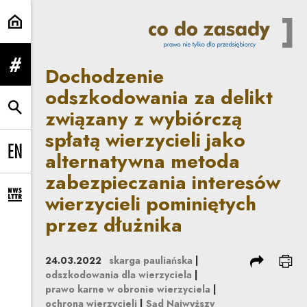
Dochodzenie odszkodowania za del
Dochodzenie
rozwiń menu
odszkodowania za delikt
związany z wybiórczą
rozwiń wyszukiwarkę
spłatą wierzycieli jako
alternatywna metoda
Change language to EN
zabezpieczania interesów
wierzycieli pominiętych
rozwiń formularz zapisu na newsletter
przez dłużnika
podziel się
dru
24.03.2022
skarga pauliańska
|
odszkodowania dla wierzyciela
|
prawo karne w obronie wierzyciela
|
ochrona wierzycieli
|
Sąd Najwyższy