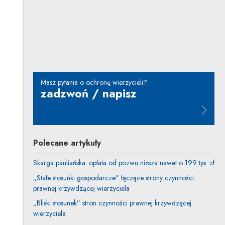
Uwaga, link zostanie otwarty w nowym oknie
Aleksandra Cygan
Inne tej autorki
Masz pytania o ochronę wierzycieli?
zadzwoń / napisz
Uwaga, link zostanie otwarty w n
Polecane artykuły
Skarga pauliańska: opłata od pozwu niższa nawet o 199 tys. zł
„Stałe stosunki gospodarcze” łączące strony czynności
prawnej krzywdzącej wierzyciela
„Bliski stosunek” stron czynności prawnej krzywdzącej
wierzyciela