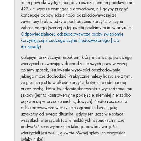
to na powoda występującego z roszczeniem na podstawie art.
422 k.c. wyższe wymagania dowodowe, niż gdyby przyjąć
koncepcję odpowiedzialności odszkodowawczej za
zawiniony brak wiedzy o pochodzeniu korzyści z czynu
zabronionego (szerzej o tej kwestii pisaliśmy m.in. w artykule:
Odpowiedzialność odszkodowawcza osoby świadomie
korzystającej z cudzego czynu niedozwolonego | Co
do zasady
).
Kolejnym praktycznym aspektem, który musi wziąć po uwagę
wierzyciel rozważający dochodzenie swych praw w wyżej
opisany sposób, jest kwestia wysokości odszkodowania,
jakiego może dochodzić. Praktycznie należy liczyć się z tym,
że granicą jest tu wielkość korzyści faktycznie odniesionej
przez osobę, która świadomie skorzystała z wyrządzonej mu
szkody (jest to kontrowersyjne podejście, niemniej nierzadko
pojawia się w orzeczeniach sądowych). Nadto roszczenie
odszkodowawcze wierzyciela ogranicza kwota, jaką
uzyskałby od swego dłużnika, gdyby ten uczciwie spłacał
wszystkich wierzycieli (co w niektórych wypadkach może
podważać sens wytaczania takiego powództwa: jeżeli
wierzycieli jest wielu, a kwota równej spłaty ich wszystkich
byłaby niska).