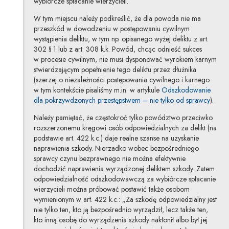
wybiórcze spłacanie wierzycieli.
W tym miejscu należy podkreślić, że dla powoda nie ma
przeszkód w dowodzeniu w postępowaniu cywilnym
wystąpienia deliktu, w tym np. opisanego wyżej deliktu z art.
302 § 1 lub z art. 308 k.k. Powód, chcąc odnieść sukces
w procesie cywilnym, nie musi dysponować wyrokiem karnym
stwierdzającym popełnienie tego deliktu przez dłużnika
(szerzej o niezależności postępowania cywilnego i karnego
w tym kontekście pisaliśmy m.in. w artykule
Odszkodowanie
dla pokrzywdzonych przestępstwem – nie tylko od sprawcy
).
Należy pamiętać, że częstokroć tylko powództwo przeciwko
rozszerzonemu kręgowi osób odpowiedzialnych za delikt (na
podstawie art. 422 k.c.) daje realne szanse na uzyskanie
naprawienia szkody. Nierzadko wobec bezpośredniego
sprawcy czynu bezprawnego nie można efektywnie
dochodzić naprawienia wyrządzonej deliktem szkody. Zatem
odpowiedzialność odszkodowawczą za wybiórcze spłacanie
wierzycieli można próbować postawić także osobom
wymienionym w art. 422 k.c.: „Za szkodę odpowiedzialny jest
nie tylko ten, kto ją bezpośrednio wyrządził, lecz także ten,
kto inną osobę do wyrządzenia szkody nakłonił albo był jej