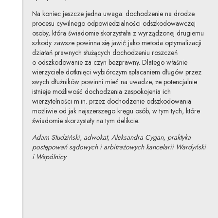
Na koniec jeszcze jedna uwaga: dochodzenie na drodze
procesu cywilnego odpowiedzialności odszkodowawczej
osoby, która świadomie skorzystała z wyrządzonej drugiemu
szkody zawsze powinna się jawić jako metoda optymalizacji
działań prawnych służących dochodzeniu roszczeń
o odszkodowanie za czyn bezprawny. Dlatego właśnie
wierzyciele dotknięci wybiórczym spłacaniem długów przez
swych dłużników powinni mieć na uwadze, że potencjalnie
istnieje możliwość dochodzenia zaspokojenia ich
wierzytelności m.in. przez dochodzenie odszkodowania
możliwie od jak najszerszego kręgu osób, w tym tych, które
świadomie skorzystały na tym delikcie.
Adam Studziński, adwokat,
Aleksandra Cygan, praktyka
postępowań sądowych i arbitrażowych kancelarii Wardyński
i Wspólnicy
Adam Studziński
Inne tego autora
Profil autora