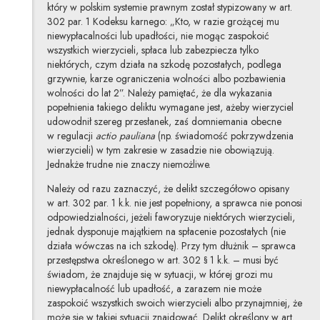
który w polskim systemie prawnym został stypizowany w art.
302 par. 1 Kodeksu karnego: „Kto, w razie grożącej mu
niewypłacalności lub upadłości, nie mogąc zaspokoić
wszystkich wierzycieli, spłaca lub zabezpiecza tylko
niektórych, czym działa na szkodę pozostałych, podlega
grzywnie, karze ograniczenia wolności albo pozbawienia
wolności do lat 2”. Należy pamiętać, że dla wykazania
popełnienia takiego deliktu wymagane jest, ażeby wierzyciel
udowodnił szereg przesłanek, zaś domniemania obecne
w regulacji
actio pauliana
(np. świadomość pokrzywdzenia
wierzycieli) w tym zakresie w zasadzie nie obowiązują.
Jednakże trudne nie znaczy niemożliwe.
Należy od razu zaznaczyć, że delikt szczegółowo opisany
w art. 302 par. 1 k.k. nie jest popełniony, a sprawca nie ponosi
odpowiedzialności, jeżeli faworyzuje niektórych wierzycieli,
jednak dysponuje majątkiem na spłacenie pozostałych (nie
działa wówczas na ich szkodę). Przy tym dłużnik – sprawca
przestępstwa określonego w art. 302 § 1 k.k. – musi być
świadom, że znajduje się w sytuacji, w której grozi mu
niewypłacalność lub upadłość, a zarazem nie może
zaspokoić wszystkich swoich wierzycieli albo przynajmniej, że
może się w takiej sytuacji znajdować. Delikt określony w art.