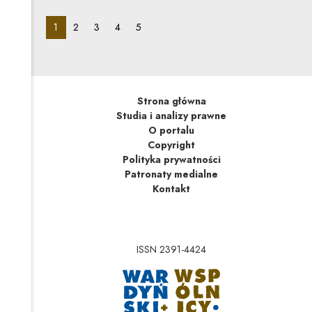
konsekwencje w kontekście obrotu nieruchomościami.
pagination_page:
pagination_page:
pagination_page:
pagination_page:
pagination_page:
1
2
3
4
5
Strona główna
Studia i analizy prawne
O portalu
Copyright
Polityka prywatności
Patronaty medialne
Kontakt
ISSN 2391-4424
Uwaga, link zostanie 