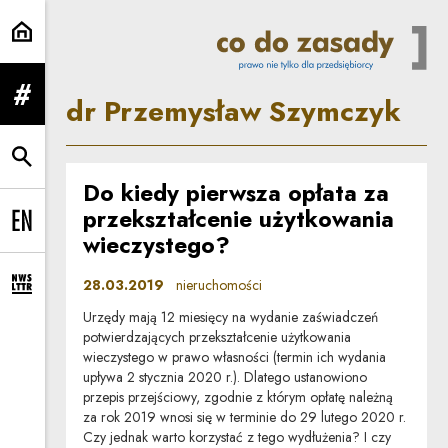
dr Przemysław Szymczyk | Co do
dr Przemysław Szymczyk
rozwiń menu
rozwiń wyszukiwarkę
Do kiedy pierwsza opłata za
przekształcenie użytkowania
Change language to EN
wieczystego?
28.03.2019
nieruchomości
rozwiń formularz zapisu na newsletter
Urzędy mają 12 miesięcy na wydanie zaświadczeń
potwierdzających przekształcenie użytkowania
wieczystego w prawo własności (termin ich wydania
upływa 2 stycznia 2020 r.). Dlatego ustanowiono
przepis przejściowy, zgodnie z którym opłatę należną
za rok 2019 wnosi się w terminie do 29 lutego 2020 r.
Czy jednak warto korzystać z tego wydłużenia? I czy