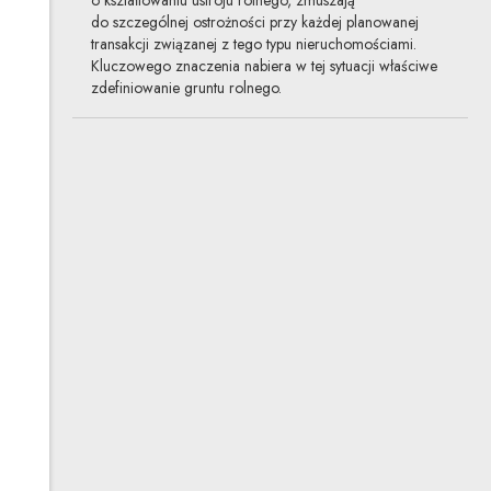
do szczególnej ostrożności przy każdej planowanej
transakcji związanej z tego typu nieruchomościami.
Kluczowego znaczenia nabiera w tej sytuacji właściwe
zdefiniowanie gruntu rolnego.
Skutki w VAT nieodpłatnego
przekazania urządzeń
infrastruktury
20.10.2016
nieruchomości, podatki
Sposób opodatkowania darmowego zbycia drogi lub
innych elementów infrastruktury technicznej (sieci
wodociągowe, kanalizacyjne, energetyczne itp.)
na rzecz gminy czy przedsiębiorstwa przesyłowego
zależy od tego, kto jest właścicielem gruntu, na którym
infrastruktura spoczywa. Ma to istotne znaczenie
z punktu widzenia właściwej optymalizacji podatkowej,
pozwalając czasem na znaczne obniżenie kosztów