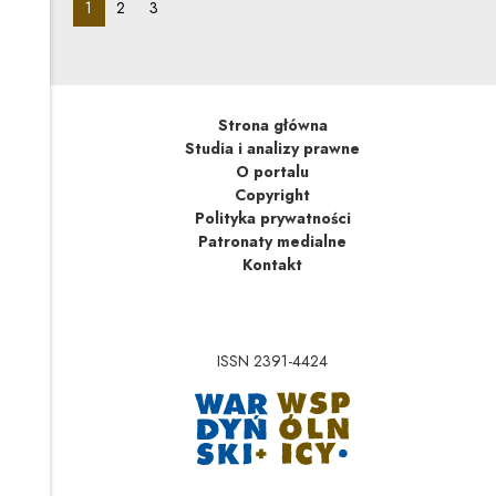
pagination_page:
pagination_page:
pagination_page:
1
2
3
Strona główna
Studia i analizy prawne
O portalu
Copyright
Polityka prywatności
Patronaty medialne
Kontakt
ISSN 2391-4424
Uwaga, link zostanie 