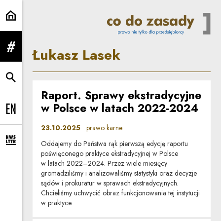
Łukasz Lasek | Co do zasady
Łukasz Lasek
rozwiń menu
rozwiń wyszukiwarkę
Raport. Sprawy ekstradycyjne
w Polsce w latach 2022-2024
Change language to EN
23.10.2025
prawo karne
Oddajemy do Państwa rąk pierwszą edycję raportu
rozwiń formularz zapisu na newsletter
poświęconego praktyce ekstradycyjnej w Polsce
w latach 2022–2024. Przez wiele miesięcy
gromadziliśmy i analizowaliśmy statystyki oraz decyzje
sądów i prokuratur w sprawach ekstradycyjnych.
Chcieliśmy uchwycić obraz funkcjonowania tej instytucji
w praktyce.