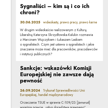
Sygnaliści – kim są i co ich
chroni?
30.06.2025
wideokasty, prawo pracy, prawo karne
W drugim wideokaście realizowanym z Kulturą
Liberalną Katarzyna Skrzydłowska-Kalukin rozmawia
z Marcinem Wujczykiem i Łukaszem Laskiem
o sygnalistach. Czym jest ustawa o sygnalistach i jakie
znaczenie może mieć dla pracowników, pracodawców
i instytucji publicznych?
Sankcje: wskazówki Komisji
Europejskiej nie zawsze dają
pewność
26.09.2024
Trybunał Sprawiedliwości Unii
Europejskiej, handel międzynarodowy
Orzeczenie TSUE w sprawie C-109/23 [
Jemerak
]
wyjaśnia pojęcie „usług doradztwa prawnego”