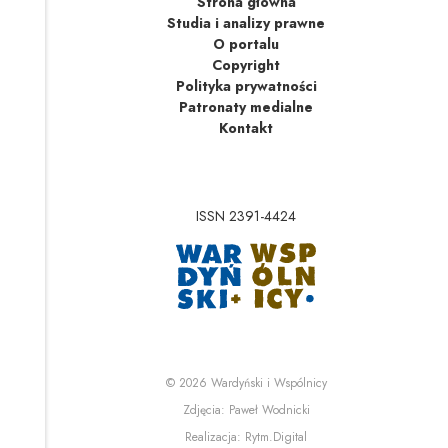
Strona główna
Studia i analizy prawne
O portalu
Copyright
Polityka prywatności
Patronaty medialne
Kontakt
ISSN 2391-4424
Uwaga, link zostanie 
Uwaga, link zostanie o
© 2026
Wardyński i Wspólnicy
Uwaga, link zostanie otwa
Zdjęcia:
Paweł Wodnicki
Uwaga, link zostanie otwa
Realizacja:
Rytm.Digital