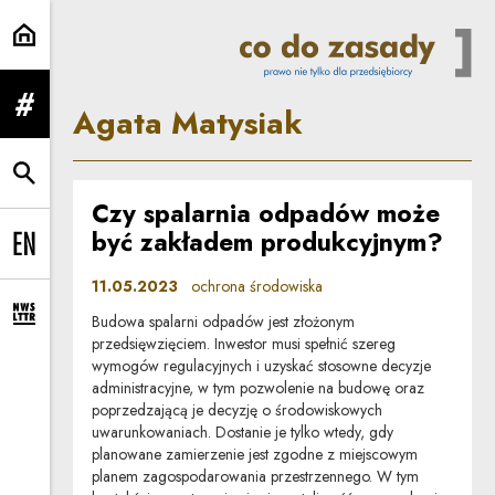
Agata Matysiak | Co do zasady
Agata Matysiak
rozwiń menu
rozwiń wyszukiwarkę
Czy spalarnia odpadów może
być zakładem produkcyjnym?
Change language to EN
11.05.2023
ochrona środowiska
Budowa spalarni odpadów jest złożonym
rozwiń formularz zapisu na newsletter
przedsięwzięciem. Inwestor musi spełnić szereg
wymogów regulacyjnych i uzyskać stosowne decyzje
administracyjne, w tym pozwolenie na budowę oraz
poprzedzającą je decyzję o środowiskowych
uwarunkowaniach. Dostanie je tylko wtedy, gdy
planowane zamierzenie jest zgodne z miejscowym
planem zagospodarowania przestrzennego. W tym