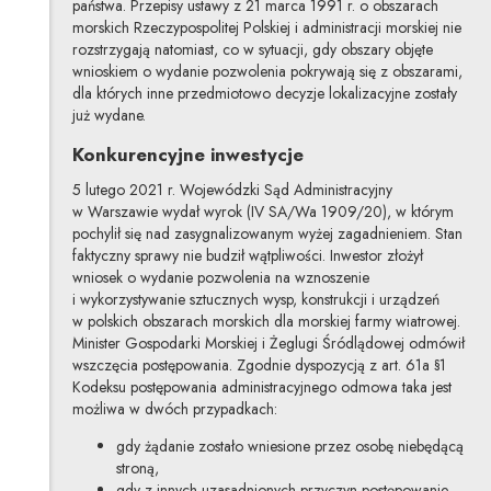
państwa. Przepisy ustawy z 21 marca 1991 r. o obszarach
morskich Rzeczypospolitej Polskiej i administracji morskiej nie
rozstrzygają natomiast, co w sytuacji, gdy obszary objęte
wnioskiem o wydanie pozwolenia pokrywają się z obszarami,
dla których inne przedmiotowo decyzje lokalizacyjne zostały
już wydane.
Konkurencyjne inwestycje
5 lutego 2021 r. Wojewódzki Sąd Administracyjny
w Warszawie wydał wyrok (IV SA/Wa 1909/20), w którym
pochylił się nad zasygnalizowanym wyżej zagadnieniem. Stan
faktyczny sprawy nie budził wątpliwości. Inwestor złożył
wniosek o wydanie pozwolenia na wznoszenie
i wykorzystywanie sztucznych wysp, konstrukcji i urządzeń
w polskich obszarach morskich dla morskiej farmy wiatrowej.
Minister Gospodarki Morskiej i Żeglugi Śródlądowej odmówił
wszczęcia postępowania. Zgodnie dyspozycją z art. 61a §1
Kodeksu postępowania administracyjnego odmowa taka jest
możliwa w dwóch przypadkach:
gdy żądanie zostało wniesione przez osobę niebędącą
stroną,
gdy z innych uzasadnionych przyczyn postępowanie