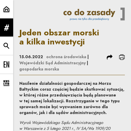
Jeden obszar morski a kilka inwes
Jeden obszar morski
rozwiń menu
a kilka inwestycji
rozwiń wyszukiwarkę
podziel się
dru
15.06.2022
ochrona środowiska
|
Wojewódzki Sąd Administracyjny
|
Change language to EN
gospodarka morska
Nasilenie działalności gospodarczej na Morzu
rozwiń formularz zapisu na newsletter
Bałtyckim coraz częściej będzie skutkować sytuacją,
w której różne przedsięwzięcia będą planowane
w tej samej lokalizacji. Rozstrzyganie w tego typu
sprawach może być wyzwaniem zarówno dla
organów, jak i dla sądów administracyjnych.
Wyrok Wojewódzkiego Sądu Administracyjnego
w Warszawie z 5 lutego 2021 r., IV SA/Wa 1909/20