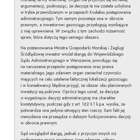
argumentacji, podnosząc, że decyzja ta nie została uchylona
w trybie przewidzianym w przepisach Kodeksu postępowania
administracyjnego. Tym samym pozostaje ona w obrocie
prawnym, a inwestorowi gazociągu przysługują wynikające
z niej uprawnienia. W związku z tym zachodzi tożsamość
spraw, które dotyczą tego samego obszaru.
Na postanowienie Ministra Gospodarki Morskiej i Żeglugi
Śródlądowej inwestor wniósł skargę do Wojewódzkiego
Sądu Administracyjnego w Warszawie, powołując się
na naruszenie przepisów postępowania oraz prawa
materialnego. Jego zdaniem organ zaniechał czynności
mających na celu ustalenie faktycznej lokalizacji gazociągu
i w konsekwencji błędnie przyjął, że obszar obu planowanych
inwestycji się pokrywa. Oprócz tego uznał, że decyzja
o wygaśnięciu decyzji administracyjnej ma charakter
konstytutywny, podczas gdy z art. 162 § 1 k.p.a. wynika, że
potwierdza ona jedynie istniejący stan rzeczy. Sam fakt jej
niewydania nie przesądza o dalszym funkcjonowaniu decyzji
w obrocie prawnym.
Sąd uwzględnił skargę, jednak z przyczyn innych niż
podnoszone przez inwestora. Jego zdaniem, wbrew