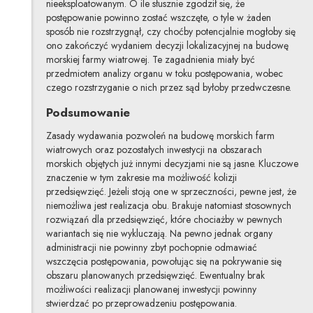
nieeksploatowanym. O ile słusznie zgodził się, że
postępowanie powinno zostać wszczęte, o tyle w żaden
sposób nie rozstrzygnął, czy choćby potencjalnie mogłoby się
ono zakończyć wydaniem decyzji lokalizacyjnej na budowę
morskiej farmy wiatrowej. Te zagadnienia miały być
przedmiotem analizy organu w toku postępowania, wobec
czego rozstrzyganie o nich przez sąd byłoby przedwczesne.
Podsumowanie
Zasady wydawania pozwoleń na budowę morskich farm
wiatrowych oraz pozostałych inwestycji na obszarach
morskich objętych już innymi decyzjami nie są jasne. Kluczowe
znaczenie w tym zakresie ma możliwość kolizji
przedsięwzięć. Jeżeli stoją one w sprzeczności, pewne jest, że
niemożliwa jest realizacja obu. Brakuje natomiast stosownych
rozwiązań dla przedsięwzięć, które chociażby w pewnych
wariantach się nie wykluczają. Na pewno jednak organy
administracji nie powinny zbyt pochopnie odmawiać
wszczęcia postępowania, powołując się na pokrywanie się
obszaru planowanych przedsięwzięć. Ewentualny brak
możliwości realizacji planowanej inwestycji powinny
stwierdzać po przeprowadzeniu postępowania.