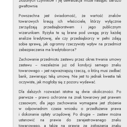
złożonych czynników i jej dewaluacja może nastąpić bardzo
gwałtownie.
Powszechna jest świadomość, że wartość znaków
towarowych kreują ich właściciele, którzy wyłącznie
zarządzają przedsiębiorstwem i jego publicznym
wizerunkiem. Ryzyka te są brane pod uwagę przy każdej
analizie kredytowej, ale czy przedsiębiorcy w pełni zdają
sobie sprawę, jak ogromny rzeczywisty wpływ na przedmiot
zabezpieczenia ma kredytobiorca?
Zachowanie przedmiotu zastawu przez okres trwania umowy
zastawu − niezależnie już od kondycji samego znaku
towarowego − jest najważniejszą rzeczą, o którą musi zadbać
bank, zawierając taką umowę. Nie jest to jednak kwestia tak
oczywista, jak mogłoby się z pozoru wydawać.
Dla dalszych rozważań istotne są dwie okoliczności. Po
pierwsze − prawo ochronne na znak towarowy jest prawem
czasowym; dla jego zachowania wymagane jest złożenie
w odpowiednim czasie wniosku o przedłużenie prawa
i dokonanie opłaty urzędowej. Po drugie − zastaw można
ustanowić na prawie do zarejestrowanego znaku
towarowego, a także na prawie ze zgłoszenia znaku