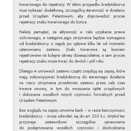
towarowego do rejestracji. W takim przypadku kredytobiorca
musi wykazać dodatkową, szczególną staranność w działaniu
przed Urzędem Patentowym, aby doprowadzić proces
rejestracji znaku towarowego do końca.
Należy pamiętać, że aktywność w celu uzyskania prawa
ochronnego, a następnie jego utrzymania będzie wymagana
od kredytobiorcy z reguły po upływie kilku lat od momentu
ustanowieniu zastawu. Znaki towarowe są bowiem
rejestrowane na kolejne okresy dziesięcioletnie, a sam proces
rejestracji znaku może trwać do dwóch i pół roku.
Dlatego w umowach zastawu często znajdują się zapisy, które
mają zobowiązywać kredytobiorcę do starannego działania
na rzecz utrzymania przedmiotu zastawu przez cały czas
trwania umowy, w tym do wnoszenia opłat urzędowych
i dokonania wszelkich innych czynności formalnych przed
Urzędem Patentowym.
Bez względu na zapisy umowne bank − w razie bezczynności
kredytobiorcy − może odwołać się do art. 330 k.c. Artykuł ten
przyznaje zastawnikowi szczególne uprawnienia
do podejmowania wszelkich czynności i dochodzenia