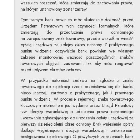
wszelkich roszczeń, które zmierzają do zachowania prawa,
na którym ustanowiony został zastaw.
Tym samym bank powinien móc skutecznie dokonać przed
Urzędem Patentowym tych czynności formalnych, które
zmierzają do przedłużenia prawa ochronnego
na zarejestrowany znak towarowy, przede wszystkim wnieść
opłatę urzędową za kolejny okres ochrony. Z praktycznego
punktu widzenia oczywiście bank powinien we własnym
zakresie monitorować ważność poszczególnych znaków
towarowych objętych zastawami, tak aby móc reagować
przed upływem okresów ochrony.
W przypadku natomiast zastawu na zgłoszeniu znaku
towarowego do rejestracji rzecz przedstawia się dla banku
nieco inaczej, zarówno z praktycznego, jak i prawnego
punktu widzenia. W procesie rejestracji znaku towarowego
kluczowym momentem jest wydanie przez Urząd Patentowy
tzw. decyzji warunkowej o udzieleniu prawa ochronnego
i wezwanie zgłaszającego do uiszczenia opłaty urzędowej za
pierwszy dziesięcioletni okres ochrony. Brak wniesienia opłaty
skutkuje wygaśnięciem decyzji warunkowej i umorzeniem
postępowania rejestrowego. O powyższych zdarzeniach bank