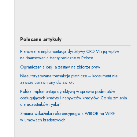
Anna Pompe
Inne tej autorki
Profil autorki
Uwaga, link zostanie otwarty w nowym oknie
Polecane artykuły
Planowana implementacja dyrektywy CRD VI i jej wpływ
na finansowania transgraniczne w Polsce
Ograniczenia cesji a zastaw na zbiorze praw
Nieautoryzowane transakcje płatnicze – konsument nie
zawsze uprawniony do zwrotu
Polska implementuje dyrektywę w sprawie podmiotów
obsługujących kredyty i nabywców kredytów. Co się zmienia
dla uczestników rynku?
Zmiana wskaźnika referencyjnego z WIBOR na WIRF
w umowach kredytowych