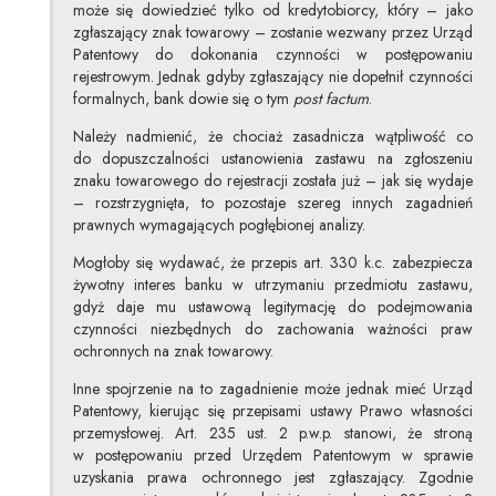
może się dowiedzieć tylko od kredytobiorcy, który – jako
zgłaszający znak towarowy – zostanie wezwany przez Urząd
Patentowy do dokonania czynności w postępowaniu
rejestrowym. Jednak gdyby zgłaszający nie dopełnił czynności
formalnych, bank dowie się o tym
post factum
.
Należy nadmienić, że chociaż zasadnicza wątpliwość co
do dopuszczalności ustanowienia zastawu na zgłoszeniu
znaku towarowego do rejestracji została już – jak się wydaje
– rozstrzygnięta, to pozostaje szereg innych zagadnień
prawnych wymagających pogłębionej analizy.
Mogłoby się wydawać, że przepis art. 330 k.c. zabezpiecza
żywotny interes banku w utrzymaniu przedmiotu zastawu,
gdyż daje mu ustawową legitymację do podejmowania
czynności niezbędnych do zachowania ważności praw
ochronnych na znak towarowy.
Inne spojrzenie na to zagadnienie może jednak mieć Urząd
Patentowy, kierując się przepisami ustawy Prawo własności
przemysłowej. Art. 235 ust. 2 p.w.p. stanowi, że stroną
w postępowaniu przed Urzędem Patentowym w sprawie
uzyskania prawa ochronnego jest zgłaszający. Zgodnie