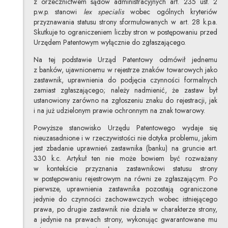
z orzecznictwem sądów administracyjnych art. 235 ust. 2
p.w.p. stanowi
lex specialis
wobec ogólnych kryteriów
przyznawania statusu strony sformułowanych w art. 28 k.p.a.
Skutkuje to ograniczeniem liczby stron w postępowaniu przed
Urzędem Patentowym wyłącznie do zgłaszającego.
Na tej podstawie Urząd Patentowy odmówił jednemu
z banków, ujawnionemu w rejestrze znaków towarowych jako
zastawnik, uprawnienia do podjęcia czynności formalnych
zamiast zgłaszającego; należy nadmienić, że zastaw był
ustanowiony zarówno na zgłoszeniu znaku do rejestracji, jak
i na już udzielonym prawie ochronnym na znak towarowy.
Powyższe stanowisko Urzędu Patentowego wydaje się
nieuzasadnione i w rzeczywistości nie dotyka problemu, jakim
jest zbadanie uprawnień zastawnika (banku) na gruncie art.
330 k.c. Artykuł ten nie może bowiem być rozważany
w kontekście przyznania zastawnikowi statusu strony
w postępowaniu rejestrowym na równi ze zgłaszającym. Po
pierwsze, uprawnienia zastawnika pozostają ograniczone
jedynie do czynności zachowawczych wobec istniejącego
prawa, po drugie zastawnik nie działa w charakterze strony,
a jedynie na prawach strony, wykonując gwarantowane mu