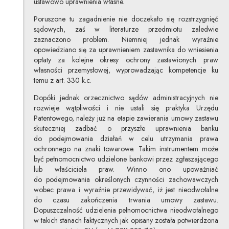
ustawowo uprawnienia własne.
Poruszone tu zagadnienie nie doczekało się rozstrzygnięć
sądowych, zaś w literaturze przedmiotu zaledwie
zaznaczono problem. Niemniej jednak wyraźnie
opowiedziano się za uprawnieniem zastawnika do wniesienia
opłaty za kolejne okresy ochrony zastawionych praw
własności przemysłowej, wyprowadzając kompetencje ku
temu z art. 330 k.c.
Dopóki jednak orzecznictwo sądów administracyjnych nie
rozwieje wątpliwości i nie ustali się praktyka Urzędu
Patentowego, należy już na etapie zawierania umowy zastawu
skuteczniej zadbać o przyszłe uprawnienia banku
do podejmowania działań w celu utrzymania prawa
ochronnego na znaki towarowe. Takim instrumentem może
być pełnomocnictwo udzielone bankowi przez zgłaszającego
lub właściciela praw. Winno ono upoważniać
do podejmowania określonych czynności zachowawczych
wobec prawa i wyraźnie przewidywać, iż jest nieodwołalne
do czasu zakończenia trwania umowy zastawu.
Dopuszczalność udzielenia pełnomocnictwa nieodwołalnego
w takich stanach faktycznych jak opisany została potwierdzona