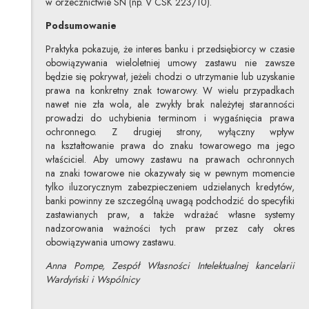
w orzecznictwie SN (np. V CSK 223/10).
Podsumowanie
Praktyka pokazuje, że interes banku i przedsiębiorcy w czasie
obowiązywania wieloletniej umowy zastawu nie zawsze
będzie się pokrywał, jeżeli chodzi o utrzymanie lub uzyskanie
prawa na konkretny znak towarowy. W wielu przypadkach
nawet nie zła wola, ale zwykły brak należytej staranności
prowadzi do uchybienia terminom i wygaśnięcia prawa
ochronnego. Z drugiej strony, wyłączny wpływ
na kształtowanie prawa do znaku towarowego ma jego
właściciel. Aby umowy zastawu na prawach ochronnych
na znaki towarowe nie okazywały się w pewnym momencie
tylko iluzorycznym zabezpieczeniem udzielanych kredytów,
banki powinny ze szczególną uwagą podchodzić do specyfiki
zastawianych praw, a także wdrażać własne systemy
nadzorowania ważności tych praw przez cały okres
obowiązywania umowy zastawu.
Anna Pompe, Zespół Własności Intelektualnej kancelarii
Wardyński i Wspólnicy