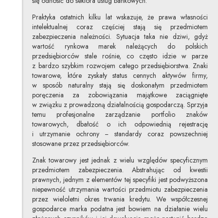
się odnosić do sektora usług bankowych.
Praktyka ostatnich kilku lat wskazuje, że prawa własności
intelektualnej coraz częściej stają się przedmiotem
zabezpieczenia należności. Sytuacja taka nie dziwi, gdyż
wartość rynkowa marek należących do polskich
przedsiębiorców stale rośnie, co często idzie w parze
z bardzo szybkim rozwojem całego przedsiębiorstwa. Znaki
towarowe, które zyskały status cennych aktywów firmy,
w sposób naturalny stają się doskonałym przedmiotem
poręczenia za zobowiązania majątkowe zaciągnięte
w związku z prowadzoną działalnością gospodarczą. Sprzyja
temu profesjonalne zarządzanie portfolio znaków
towarowych, dbałość o ich odpowiednią rejestrację
i utrzymanie ochrony − standardy coraz powszechniej
stosowane przez przedsiębiorców.
Znak towarowy jest jednak z wielu względów specyficznym
przedmiotem zabezpieczenia. Abstrahując od kwestii
prawnych, jednym z elementów tej specyfiki jest podwyższona
niepewność utrzymania wartości przedmiotu zabezpieczenia
przez wieloletni okres trwania kredytu. We współczesnej
gospodarce marka podatna jest bowiem na działanie wielu