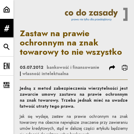
Zastaw na prawie ochronnym na z
Zastaw na prawie
rozwiń menu
ochronnym na znak
towarowy to nie wszystko
rozwiń wyszukiwarkę
podziel się
dru
05.07.2012
bankowość i finansowanie
Change language to EN
|
własność intelektualna
rozwiń formularz zapisu na newsletter
Jedną z metod zabezpieczenia wierzytelności jest
zawarcie umowy zastawu na prawie ochronnym
na znak towarowy. Trzeba jednak mieć na uwadze
łatwość utraty tego prawa.
Jak się wydaje, zastaw na prawie ochronnym na znak
towarowy ma obecnie największe znaczenie przy zawieraniu
umów kredytowych, stąd w dalszej części artykułu będziemy