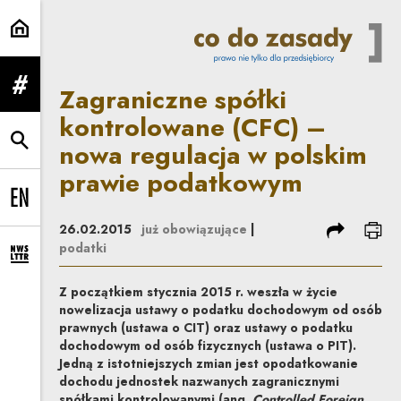
Zagraniczne spółki kontrolowane
Zagraniczne spółki
rozwiń menu
kontrolowane (CFC) –
nowa regulacja w polskim
rozwiń wyszukiwarkę
prawie podatkowym
Change language to EN
podziel się
dru
26.02.2015
już obowiązujące
|
podatki
rozwiń formularz zapisu na newsletter
Z początkiem stycznia 2015 r. weszła w życie
nowelizacja ustawy o podatku dochodowym od osób
prawnych (ustawa o CIT) oraz ustawy o podatku
dochodowym od osób fizycznych (ustawa o PIT).
Jedną z istotniejszych zmian jest opodatkowanie
dochodu jednostek nazwanych zagranicznymi
spółkami kontrolowanymi (ang.
Controlled Foreign