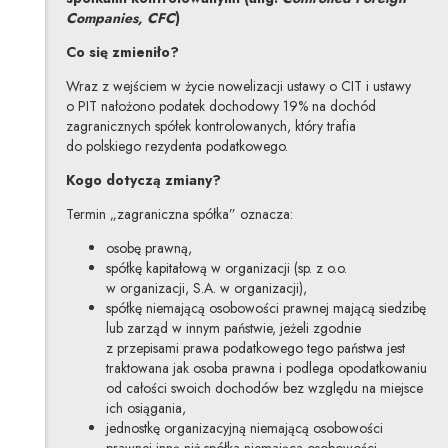
Companies, CFC
)
Co się zmieniło?
Wraz z wejściem w życie nowelizacji ustawy o CIT i ustawy
o PIT nałożono podatek dochodowy 19% na dochód
zagranicznych spółek kontrolowanych, który trafia
do polskiego rezydenta podatkowego.
Kogo dotyczą zmiany?
Termin „zagraniczna spółka” oznacza:
osobę prawną,
spółkę kapitałową w organizacji (sp. z o.o.
w organizacji, S.A. w organizacji),
spółkę niemającą osobowości prawnej mającą siedzibę
lub zarząd w innym państwie, jeżeli zgodnie
z przepisami prawa podatkowego tego państwa jest
traktowana jak osoba prawna i podlega opodatkowaniu
od całości swoich dochodów bez względu na miejsce
ich osiągania,
jednostkę organizacyjną niemającą osobowości
prawnej inną niż spółka niemająca osobowości