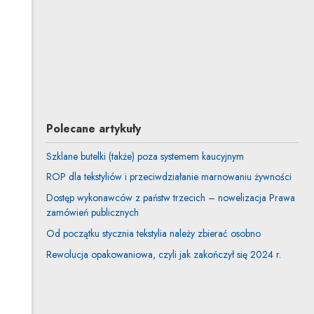
Aldona Leszczyńska-Mikulska
Inne tej autorki
Tomasz Piejak
Inne tego autora
Polecane artykuły
Szklane butelki (także) poza systemem kaucyjnym
ROP dla tekstyliów i przeciwdziałanie marnowaniu żywności
Dostęp wykonawców z państw trzecich – nowelizacja Prawa
zamówień publicznych
Od początku stycznia tekstylia należy zbierać osobno
Rewolucja opakowaniowa, czyli jak zakończył się 2024 r.