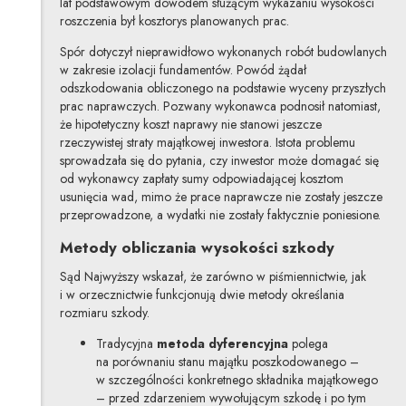
lat podstawowym dowodem służącym wykazaniu wysokości
roszczenia był kosztorys planowanych prac.
Spór dotyczył nieprawidłowo wykonanych robót budowlanych
w zakresie izolacji fundamentów. Powód żądał
odszkodowania obliczonego na podstawie wyceny przyszłych
prac naprawczych. Pozwany wykonawca podnosił natomiast,
że hipotetyczny koszt naprawy nie stanowi jeszcze
rzeczywistej straty majątkowej inwestora. Istota problemu
sprowadzała się do pytania, czy inwestor może domagać się
od wykonawcy zapłaty sumy odpowiadającej kosztom
usunięcia wad, mimo że prace naprawcze nie zostały jeszcze
przeprowadzone, a wydatki nie zostały faktycznie poniesione.
Metody obliczania wysokości szkody
Sąd Najwyższy wskazał, że zarówno w piśmiennictwie, jak
i w orzecznictwie funkcjonują dwie metody określania
rozmiaru szkody.
Tradycyjna
metoda dyferencyjna
polega
na porównaniu stanu majątku poszkodowanego –
w szczególności konkretnego składnika majątkowego
– przed zdarzeniem wywołującym szkodę i po tym