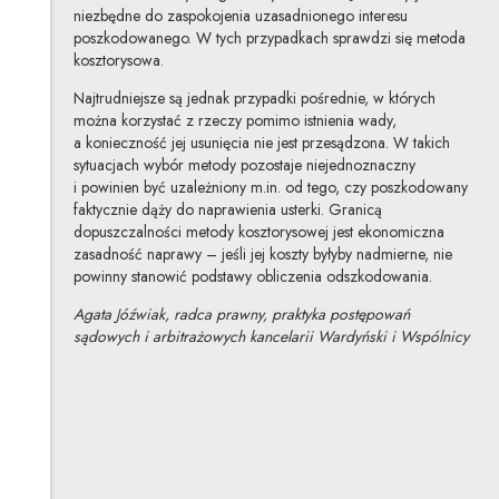
niezbędne do zaspokojenia uzasadnionego interesu
poszkodowanego. W tych przypadkach sprawdzi się metoda
kosztorysowa.
Najtrudniejsze są jednak przypadki pośrednie, w których
można korzystać z rzeczy pomimo istnienia wady,
a konieczność jej usunięcia nie jest przesądzona. W takich
sytuacjach wybór metody pozostaje niejednoznaczny
i powinien być uzależniony m.in. od tego, czy poszkodowany
faktycznie dąży do naprawienia usterki. Granicą
dopuszczalności metody kosztorysowej jest ekonomiczna
zasadność naprawy – jeśli jej koszty byłyby nadmierne, nie
powinny stanowić podstawy obliczenia odszkodowania.
Agata Jóźwiak, radca prawny, praktyka postępowań
sądowych i arbitrażowych kancelarii Wardyński i Wspólnicy
Agata Jóźwiak
Inne tej autorki
Profil autorki
Uwaga, link zostanie otwarty w nowym oknie