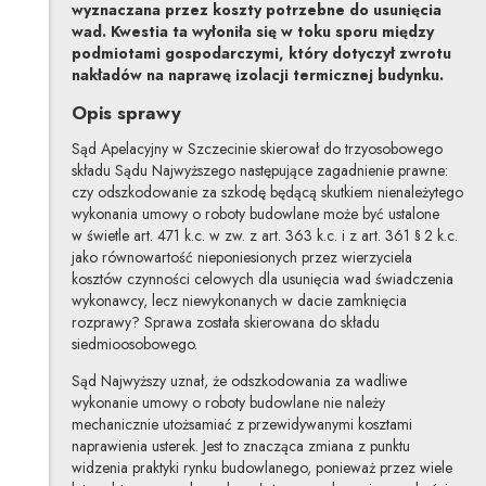
wyznaczana przez koszty potrzebne do usunięcia
wad. Kwestia ta wyłoniła się w toku sporu między
podmiotami gospodarczymi, który dotyczył zwrotu
nakładów na naprawę izolacji termicznej budynku.
Opis sprawy
Sąd Apelacyjny w Szczecinie skierował do trzyosobowego
składu Sądu Najwyższego następujące zagadnienie prawne:
czy odszkodowanie za szkodę będącą skutkiem nienależytego
wykonania umowy o roboty budowlane może być ustalone
w świetle art. 471 k.c. w zw. z art. 363 k.c. i z art. 361 § 2 k.c.
jako równowartość nieponiesionych przez wierzyciela
kosztów czynności celowych dla usunięcia wad świadczenia
wykonawcy, lecz niewykonanych w dacie zamknięcia
rozprawy? Sprawa została skierowana do składu
siedmioosobowego.
Sąd Najwyższy uznał, że odszkodowania za wadliwe
wykonanie umowy o roboty budowlane nie należy
mechanicznie utożsamiać z przewidywanymi kosztami
naprawienia usterek. Jest to znacząca zmiana z punktu
widzenia praktyki rynku budowlanego, ponieważ przez wiele