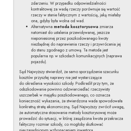
zdarzeniu. W przypadku odpowiedzialności
kontraktowej za wadę rzeczy porównuje się wartość
rzeczy w stanie faktycznym z wartością, jaką miałaby
ona, gdyby była wolna od wad.
Alternatywna
metoda kosztorysowa
zmierza
natomiast do ustalenia przewidywanej, jeszcze
nieponiesionej przez poszkodowanego kwoty
niezbędnej do naprawienia rzeczy i przywrócenia jej
do stanu zgodnego z umową. Ta metoda jest
popularna np. w szkodach komunikacyjnych (naprawa
pojazdu).
Sąd Najwyższy stwierdził, że samo sporządzenie szacunku
kosztów przyszłej naprawy nie jest wystarczające
do określenia wysokości szkody. Podkreślił przy tym, że
odszkodowanie powinno odzwierciedlać rzeczywisty
uszczerbek w majątku poszkodowanego, co oznacza
konieczność wykazania, że stwierdzona wada spowodowała
konkretną stratę ekonomiczną. Sąd Najwyższy zwrócił uwagę,
że automatyczne stosowanie metody kosztorysowej może
prowadzić do sytuacji, w której zasądzona kwota przekracza
faktyczny rozmiar szkody, co mogłoby skutkować
nieuzasadnionym wzbogaceniem inwestora.