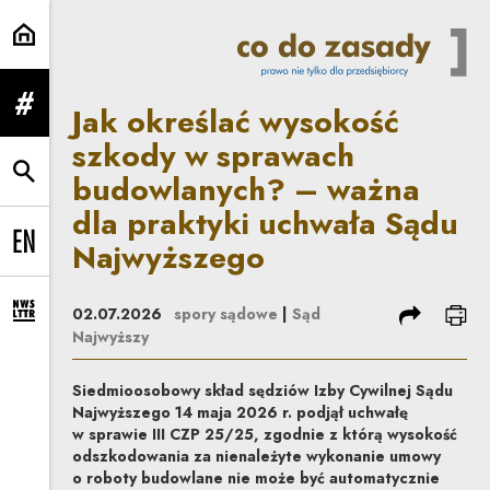
Jak określać wysokość szkody w
Jak określać wysokość
rozwiń menu
szkody w sprawach
budowlanych? – ważna
rozwiń wyszukiwarkę
dla praktyki uchwała Sądu
Najwyższego
Change language to EN
podziel się
dru
02.07.2026
spory sądowe
|
Sąd
rozwiń formularz zapisu na newsletter
Najwyższy
Siedmioosobowy skład sędziów Izby Cywilnej Sądu
Najwyższego 14 maja 2026 r. podjął uchwałę
w sprawie III CZP 25/25, zgodnie z którą wysokość
odszkodowania za nienależyte wykonanie umowy
o roboty budowlane nie może być automatycznie