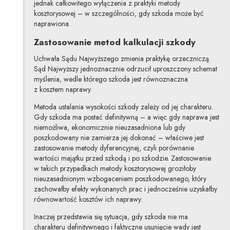
jednak całkowitego wyłączenia z praktyki metody
kosztorysowej – w szczególności, gdy szkoda może być
naprawiona.
Zastosowanie metod kalkulacji szkody
Uchwała Sądu Najwyższego zmienia praktykę orzeczniczą.
Sąd Najwyższy jednoznacznie odrzucił uproszczony schemat
myślenia, wedle którego szkoda jest równoznaczna
z kosztem naprawy.
Metoda ustalania wysokości szkody zależy od jej charakteru.
Gdy szkoda ma postać definitywną – a więc gdy naprawa jest
niemożliwa, ekonomicznie nieuzasadniona lub gdy
poszkodowany nie zamierza jej dokonać – właściwe jest
zastosowanie metody dyferencyjnej, czyli porównanie
wartości majątku przed szkodą i po szkodzie. Zastosowanie
w takich przypadkach metody kosztorysowej groziłoby
nieuzasadnionym wzbogaceniem poszkodowanego, który
zachowałby efekty wykonanych prac i jednocześnie uzyskałby
równowartość kosztów ich naprawy.
Inaczej przedstawia się sytuacja, gdy szkoda nie ma
charakteru definitywnego i faktyczne usunięcie wady jest