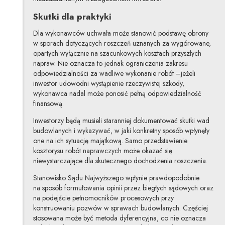
Skutki dla praktyki
Dla wykonawców uchwała może stanowić podstawę obrony
w sporach dotyczących roszczeń uznanych za wygórowane,
opartych wyłącznie na szacunkowych kosztach przyszłych
napraw. Nie oznacza to jednak ograniczenia zakresu
odpowiedzialności za wadliwe wykonanie robót –jeżeli
inwestor udowodni wystąpienie rzeczywistej szkody,
wykonawca nadal może ponosić pełną odpowiedzialność
finansową.
Inwestorzy będą musieli staranniej dokumentować skutki wad
budowlanych i wykazywać, w jaki konkretny sposób wpłynęły
one na ich sytuację majątkową. Samo przedstawienie
kosztorysu robót naprawczych może okazać się
niewystarczające dla skutecznego dochodzenia roszczenia.
Stanowisko Sądu Najwyższego wpłynie prawdopodobnie
na sposób formułowania opinii przez biegłych sądowych oraz
na podejście pełnomocników procesowych przy
konstruowaniu pozwów w sprawach budowlanych. Częściej
stosowana może być metoda dyferencyjna, co nie oznacza