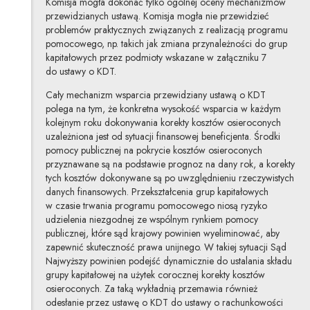
Komisja mogła dokonać tylko ogólnej oceny mechanizmów
przewidzianych ustawą. Komisja mogła nie przewidzieć
problemów praktycznych związanych z realizacją programu
pomocowego, np. takich jak zmiana przynależności do grup
kapitałowych przez podmioty wskazane w załączniku 7
do ustawy o KDT.
Cały mechanizm wsparcia przewidziany ustawą o KDT
polega na tym, że konkretna wysokość wsparcia w każdym
kolejnym roku dokonywania korekty kosztów osieroconych
uzależniona jest od sytuacji finansowej beneficjenta. Środki
pomocy publicznej na pokrycie kosztów osieroconych
przyznawane są na podstawie prognoz na dany rok, a korekty
tych kosztów dokonywane są po uwzględnieniu rzeczywistych
danych finansowych. Przekształcenia grup kapitałowych
w czasie trwania programu pomocowego niosą ryzyko
udzielenia niezgodnej ze wspólnym rynkiem pomocy
publicznej, które sąd krajowy powinien wyeliminować, aby
zapewnić skuteczność prawa unijnego. W takiej sytuacji Sąd
Najwyższy powinien podejść dynamicznie do ustalania składu
grupy kapitałowej na użytek corocznej korekty kosztów
osieroconych. Za taką wykładnią przemawia również
odesłanie przez ustawę o KDT do ustawy o rachunkowości