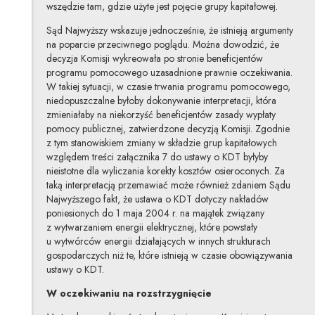
wszędzie tam, gdzie użyte jest pojęcie grupy kapitałowej.
Sąd Najwyższy wskazuje jednocześnie, że istnieją argumenty
na poparcie przeciwnego poglądu. Można dowodzić, że
decyzja Komisji wykreowała po stronie beneficjentów
programu pomocowego uzasadnione prawnie oczekiwania.
W takiej sytuacji, w czasie trwania programu pomocowego,
niedopuszczalne byłoby dokonywanie interpretacji, która
zmieniałaby na niekorzyść beneficjentów zasady wypłaty
pomocy publicznej, zatwierdzone decyzją Komisji. Zgodnie
z tym stanowiskiem zmiany w składzie grup kapitałowych
względem treści załącznika 7 do ustawy o KDT byłyby
nieistotne dla wyliczania korekty kosztów osieroconych. Za
taką interpretacją przemawiać może również zdaniem Sądu
Najwyższego fakt, że ustawa o KDT dotyczy nakładów
poniesionych do 1 maja 2004 r. na majątek związany
z wytwarzaniem energii elektrycznej, które powstały
u wytwórców energii działających w innych strukturach
gospodarczych niż te, które istnieją w czasie obowiązywania
ustawy o KDT.
W oczekiwaniu na rozstrzygnięcie