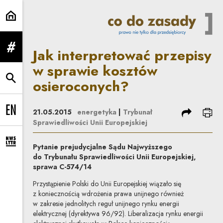
Jak interpretować przepisy w sp
Jak interpretować przepisy
rozwiń menu
w sprawie kosztów
osieroconych?
rozwiń wyszukiwarkę
podziel się
dru
21.05.2015
energetyka
|
Trybunał
Change language to EN
Sprawiedliwości Unii Europejskiej
rozwiń formularz zapisu na newsletter
Pytanie prejudycjalne Sądu Najwyższego
do Trybunału Sprawiedliwości Unii Europejskiej,
sprawa C-574/14
Przystąpienie Polski do Unii Europejskiej wiązało się
z koniecznością wdrożenia prawa unijnego również
w zakresie jednolitych reguł unijnego rynku energii
elektrycznej (dyrektywa 96/92). Liberalizacja rynku energii