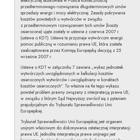
elektrycznej skutkowała w Polsce koniecznością
przedterminowego rozwiązania długoterminowych umów
sprzedaży energii i mocy elektrycznej. Zasady pokrywania
kosztów powstałych u wytwórców w związku
z przedterminowym rozwiązaniem tych umów (koszty
osierocone) ujęte zostały w ustawie z czerwca 2007 r.
(ustawa o KDT). Ustawa ta przyznaje wytwórcom energii
pomoc publiczną w rozumieniu prawa UE, która została
zaakceptowana przez Komisję Europejską decyzją z 25
września 2007 r.
Ustawa o KDT w załączniku 7 zawiera „wykaz jednostek
wytwórczych uwzględnionych w kalkulacji kosztów
osieroconych wytwórców i uwzględniany w korektach
kosztów osieroconych”. To właśnie na tle tego wykazu
powstał problem prawny związany z interpretacją prawa UE,
w związku z którym Sąd Najwyższy zwrócił się z pytaniem
prejudycjalnym do Trybunału Sprawiedliwości Unii
Europejskiej.
Trybunał Sprawiedliwości Unii Europejskiej jest organem
unijnym właściwym do dokonywania ostatecznej interpretacji
prawa UE. Jednolita interpretacja prawa unijnego jest