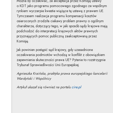
Można by oczekiwać, że akceptacja przez Komisję ustawy
o KDT jako programu pomocowego zgodnego ze wspólnym
rynkiem wyczerpie kwestie wiążące tę ustawę z prawem UE.
Tymczasem realizacja programu kompensacji kosztów
osieroconych zrodziła ciekawy problem prawny o ogólnym
charakterze, dotyczący tego, w jaki sposób sądy krajowe mają
podchodzić do interpretacji krajowych aktów prawnych
przyznających pomoc publiczną zaakceptowaną przez
Komisję.
Jak powinien postąpić sąd krajowy, gdy uzasadnione
oczekiwania podmiotów wchodzą w konflikt z obowiązkiem
zapewnienia skuteczności prawa UE? Pytanie to rozstrzygnie
Trybunał Sprawiedliwości Unii Europejskiej.
Agnieszka Kraińska, praktyka prawa europejskiego kancelarii
Wardyński i Wspólnicy
Uwaga, link zostanie
Artykuł ukazał się również na portalu
cire.pl
Agnieszka Kraińska
Inne tej autorki