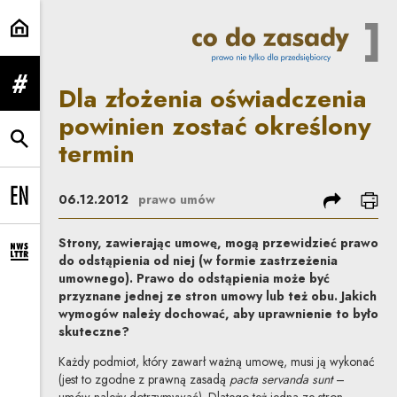
Dla złożenia oświadczenia powini
Dla złożenia oświadczenia
rozwiń menu
powinien zostać określony
termin
rozwiń wyszukiwarkę
podziel się
dru
06.12.2012
prawo umów
Change language to EN
Strony, zawierając umowę, mogą przewidzieć prawo
rozwiń formularz zapisu na newsletter
do odstąpienia od niej (w formie zastrzeżenia
umownego). Prawo do odstąpienia może być
przyznane jednej ze stron umowy lub też obu. Jakich
wymogów należy dochować, aby uprawnienie to było
skuteczne?
Każdy podmiot, który zawarł ważną umowę, musi ją wykonać
(jest to zgodne z prawną zasadą
pacta servanda sunt
–