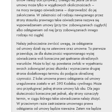
umów należy dotrzymywać). Dlatego też jedna ze stron
umowy może tylko w wyjątkowych okolicznościach –
na mocy swojego oświadczenia – doprowadzić do jej
zakończenia. W zależności od rodzaju nawiązanego przez
strony stosunku prawnego takie oświadczenie nazywa się
wypowiedzeniem umowy (przy tzw. zobowiązaniach ciągłych)
albo odstąpieniem od niej (przy zobowiązaniach innego
rodzaju niż ciągłe).
Należy jednocześnie zwrócić uwagę, że odstąpienie
od umowy dzieli się na ustawowe oraz umowne. To pierwsze
przewiduje, że dla skuteczności wspomnianego wyżej
oświadczenia woli konieczne jest spełnienie określonych
warunków. Może to być np. powstanie zwłoki w wypełnianiu
swoich zobowiązań przez dłużnika i wyznaczenie drugiej
stronie dodatkowego terminu do podjęcia określonej
czynności. Z kolei umowne prawo odstąpienia od umowy
uregulowane zostało w art. 395 Kodeksu cywilnego. Może
ono przysługiwać jednej stronie umowy lub obu. Dla jego
skuteczności konieczne jest jednak, aby strony oznaczyły
termin, w ciągu którego takie oświadczenie należy złożyć.
W przeciwnym razie zastrzeżenie umownego prawa
odstąpienia od umowy będzie nieważne. Zatem nie będzie