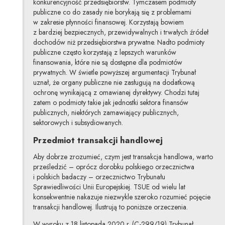
konkurencyjność przedsiębiorstw. Tymczasem podmioty
publiczne co do zasady nie borykają się z problemami
w zakresie płynności finansowej. Korzystają bowiem
z bardziej bezpiecznych, przewidywalnych i trwałych źródeł
dochodów niż przedsiębiorstwa prywatne. Nadto podmioty
publiczne często korzystają z lepszych warunków
finansowania, które nie są dostępne dla podmiotów
prywatnych. W świetle powyższej argumentacji Trybunał
uznał, że organy publiczne nie zasługują na dodatkową
ochronę wynikającą z omawianej dyrektywy. Chodzi tutaj
zatem o podmioty takie jak jednostki sektora finansów
publicznych, niektórych zamawiający publicznych,
sektorowych i subsydiowanych.
Przedmiot transakcji handlowej
Aby dobrze zrozumieć, czym jest transakcja handlowa, warto
prześledzić – oprócz dorobku polskiego orzecznictwa
i polskich badaczy – orzecznictwo Trybunału
Sprawiedliwości Unii Europejskiej. TSUE od wielu lat
konsekwentnie nakazuje niezwykle szeroko rozumieć pojęcie
transakcji handlowej. Ilustrują to poniższe orzeczenia.
W wyroku z 18 listopada 2020 r. (C-299/19) Trybunał