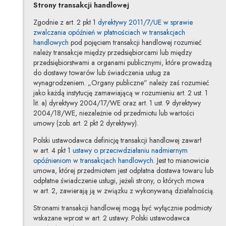
Strony transakcji handlowej
Zgodnie z art. 2 pkt 1
dyrektywy 2011/7/UE w sprawie
zwalczania opóźnień w płatnościach w transakcjach
Uwaga, link zostanie otwarty w nowym oknie
handlowych
pod pojęciem transakcji handlowej rozumieć
należy transakcje między przedsiębiorcami lub między
przedsiębiorstwami a organami publicznymi, które prowadzą
do dostawy towarów lub świadczenia usług za
wynagrodzeniem. „Organy publiczne” należy zaś rozumieć
jako każdą instytucję zamawiającą w rozumieniu art. 2 ust. 1
lit. a) dyrektywy 2004/17/WE oraz art. 1 ust. 9 dyrektywy
2004/18/WE, niezależnie od przedmiotu lub wartości
umowy (zob. art. 2 pkt 2 dyrektywy).
Polski ustawodawca definicję transakcji handlowej zawarł
w art. 4 pkt 1
ustawy o przeciwdziałaniu nadmiernym
Uwaga, link zostanie o
opóźnieniom w transakcjach handlowych.
Jest to mianowicie
umowa, której przedmiotem jest odpłatna dostawa towaru lub
odpłatne świadczenie usługi, jeżeli strony, o których mowa
w art. 2, zawierają ją w związku z wykonywaną działalnością.
Stronami transakcji handlowej mogą być wyłącznie podmioty
wskazane wprost w art. 2 ustawy. Polski ustawodawca