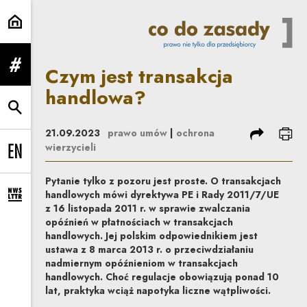
Czym jest transakcja handlowa? 
Czym jest transakcja
rozwiń menu
handlowa?
rozwiń wyszukiwarkę
podziel się
dru
21.09.2023
prawo umów
|
ochrona
wierzycieli
Change language to EN
Pytanie tylko z pozoru jest proste. O transakcjach
handlowych mówi dyrektywa PE i Rady 2011/7/UE
rozwiń formularz zapisu na newsletter
z 16 listopada 2011 r. w sprawie zwalczania
opóźnień w płatnościach w transakcjach
handlowych. Jej polskim odpowiednikiem jest
ustawa z 8 marca 2013 r. o przeciwdziałaniu
nadmiernym opóźnieniom w transakcjach
handlowych. Choć regulacje obowiązują ponad 10
lat, praktyka wciąż napotyka liczne wątpliwości.