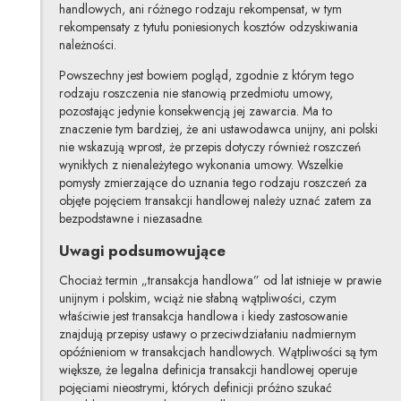
handlowych, ani różnego rodzaju rekompensat, w tym
rekompensaty z tytułu poniesionych kosztów odzyskiwania
należności.
Powszechny jest bowiem pogląd, zgodnie z którym tego
rodzaju roszczenia nie stanowią przedmiotu umowy,
pozostając jedynie konsekwencją jej zawarcia. Ma to
znaczenie tym bardziej, że ani ustawodawca unijny, ani polski
nie wskazują wprost, że przepis dotyczy również roszczeń
wynikłych z nienależytego wykonania umowy. Wszelkie
pomysły zmierzające do uznania tego rodzaju roszczeń za
objęte pojęciem transakcji handlowej należy uznać zatem za
bezpodstawne i niezasadne.
Uwagi podsumowujące
Chociaż termin „transakcja handlowa” od lat istnieje w prawie
unijnym i polskim, wciąż nie słabną wątpliwości, czym
właściwie jest transakcja handlowa i kiedy zastosowanie
znajdują przepisy ustawy o przeciwdziałaniu nadmiernym
opóźnieniom w transakcjach handlowych. Wątpliwości są tym
większe, że legalna definicja transakcji handlowej operuje
pojęciami nieostrymi, których definicji próżno szukać