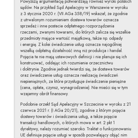
Powyższą argumentację potwierdzają również wyroki polskich
sądów. Na przykład Sąd Apelacyjny w Warszawie w wyroku
z 3 stycznia 2020 r. (VII AGa 358/19) wskazał, że zgodnie
z utrwalonym rozumieniem dostawa towarów oznacza
sprzedaż i inne postacie odpłatnego rozporządzenia
rzeczami, zwanymi towarami, do których zalicza się wszelkie
przedmioty mające wartość majątkową, także np. odpady
i energię. Z kolei świadczenie usług oznacza najogólniej
wszelką odpłatną działalność inną niż produkcja i handel.
Pojęcia te nie mają ustawowych definicji i nie planuje się ich
konstruować, oddając ich rozumienie orzecznictwu
i doktrynie. Zgodnie jednak twierdzi się, że dostawa towarów
oraz świadczenie usług oznacza realizację świadczeń
niepieniężnych, za które przysługuje świadczenie pieniężne
(cena, opłata, czynsz, wynagrodzenie). Nie mieści się w tym
wzajemny obrót finansowy.
Podobnie orzekł Sąd Apelacyjny w Szczecinie w wyroku z 21
czerwca 2021 r. (I AGa 20/21), zgodnie z którym pojęcia
dostawy towarów i świadczenia usług, a także pojęcie
transakcji handlowych, o których mowa w art. 2 pkt 1
dyrektywy, należy rozumieć szeroko. Traktat o funkcjonowaniu
UE definiuje pojęcie usługi w sposób pozwalający objąć nim