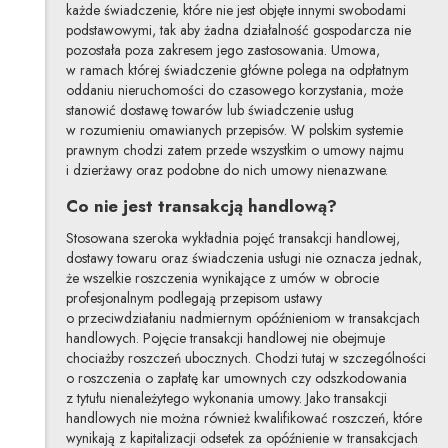
każde świadczenie, które nie jest objęte innymi swobodami
podstawowymi, tak aby żadna działalność gospodarcza nie
pozostała poza zakresem jego zastosowania. Umowa,
w ramach której świadczenie główne polega na odpłatnym
oddaniu nieruchomości do czasowego korzystania, może
stanowić dostawę towarów lub świadczenie usług
w rozumieniu omawianych przepisów. W polskim systemie
prawnym chodzi zatem przede wszystkim o umowy najmu
i dzierżawy oraz podobne do nich umowy nienazwane.
Co nie jest transakcją handlową?
Stosowana szeroka wykładnia pojęć transakcji handlowej,
dostawy towaru oraz świadczenia usługi nie oznacza jednak,
że wszelkie roszczenia wynikające z umów w obrocie
profesjonalnym podlegają przepisom ustawy
o przeciwdziałaniu nadmiernym opóźnieniom w transakcjach
handlowych. Pojęcie transakcji handlowej nie obejmuje
chociażby roszczeń ubocznych. Chodzi tutaj w szczególności
o roszczenia o zapłatę kar umownych czy odszkodowania
z tytułu nienależytego wykonania umowy. Jako transakcji
handlowych nie można również kwalifikować roszczeń, które
wynikają z kapitalizacji odsetek za opóźnienie w transakcjach