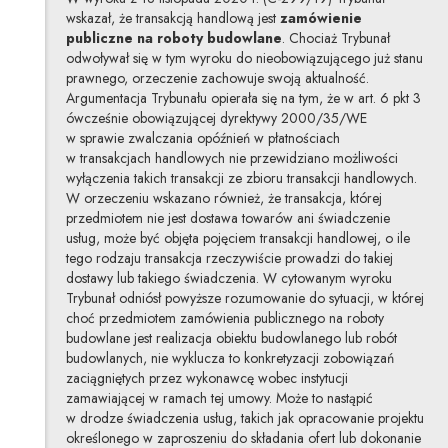
wskazał, że transakcją handlową jest
zamówienie
publiczne na roboty budowlane
. Chociaż Trybunał
odwoływał się w tym wyroku do nieobowiązującego już stanu
prawnego, orzeczenie zachowuje swoją aktualność.
Argumentacja Trybunału opierała się na tym, że w art. 6 pkt 3
ówcześnie obowiązującej dyrektywy 2000/35/WE
w sprawie zwalczania opóźnień w płatnościach
w transakcjach handlowych nie przewidziano możliwości
wyłączenia takich transakcji ze zbioru transakcji handlowych.
W orzeczeniu wskazano również, że transakcja, której
przedmiotem nie jest dostawa towarów ani świadczenie
usług, może być objęta pojęciem transakcji handlowej, o ile
tego rodzaju transakcja rzeczywiście prowadzi do takiej
dostawy lub takiego świadczenia. W cytowanym wyroku
Trybunał odniósł powyższe rozumowanie do sytuacji, w której
choć przedmiotem zamówienia publicznego na roboty
budowlane jest realizacja obiektu budowlanego lub robót
budowlanych, nie wyklucza to konkretyzacji zobowiązań
zaciągniętych przez wykonawcę wobec instytucji
zamawiającej w ramach tej umowy. Może to nastąpić
w drodze świadczenia usług, takich jak opracowanie projektu
określonego w zaproszeniu do składania ofert lub dokonanie