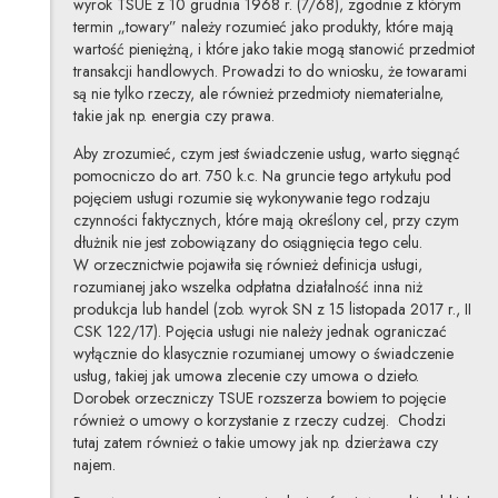
wyrok TSUE z 10 grudnia 1968 r. (7/68), zgodnie z którym
termin „towary” należy rozumieć jako produkty, które mają
wartość pieniężną, i które jako takie mogą stanowić przedmiot
transakcji handlowych. Prowadzi to do wniosku, że towarami
są nie tylko rzeczy, ale również przedmioty niematerialne,
takie jak np. energia czy prawa.
Aby zrozumieć, czym jest świadczenie usług, warto sięgnąć
pomocniczo do art. 750 k.c. Na gruncie tego artykułu pod
pojęciem usługi rozumie się wykonywanie tego rodzaju
czynności faktycznych, które mają określony cel, przy czym
dłużnik nie jest zobowiązany do osiągnięcia tego celu.
W orzecznictwie pojawiła się również definicja usługi,
rozumianej jako wszelka odpłatna działalność inna niż
produkcja lub handel (zob. wyrok SN z 15 listopada 2017 r., II
CSK 122/17). Pojęcia usługi nie należy jednak ograniczać
wyłącznie do klasycznie rozumianej umowy o świadczenie
usług, takiej jak umowa zlecenie czy umowa o dzieło.
Dorobek orzeczniczy TSUE rozszerza bowiem to pojęcie
również o umowy o korzystanie z rzeczy cudzej. Chodzi
tutaj zatem również o takie umowy jak np. dzierżawa czy
najem.