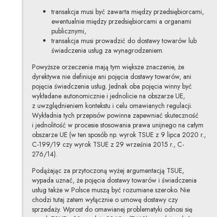
transakcja musi być zawarta między przedsiębiorcami,
ewentualnie między przedsiębiorcami a organami
publicznymi,
transakcja musi prowadzić do dostawy towarów lub
świadczenia usług za wynagrodzeniem.
Powyższe orzeczenia mają tym większe znaczenie, że
dyrektywa nie definiuje ani pojęcia dostawy towarów, ani
pojęcia świadczenia usług. Jednak oba pojęcia winny być
wykładane autonomicznie i jednolicie na obszarze UE,
z uwzględnieniem kontekstu i celu omawianych regulacji.
Wykładnia tych przepisów powinna zapewniać skuteczność
i jednolitość w procesie stosowania prawa unijnego na całym
obszarze UE (w ten sposób np. wyrok TSUE z 9 lipca 2020 r.,
C-199/19 czy wyrok TSUE z 29 września 2015 r., C-
276/14).
Podążając za przytoczoną wyżej argumentacją TSUE,
wypada uznać, że pojęcia dostawy towarów i świadczenia
usług także w Polsce muszą być rozumiane szeroko. Nie
chodzi tutaj zatem wyłącznie o umowę dostawy czy
sprzedaży. Wprost do omawianej problematyki odnosi się