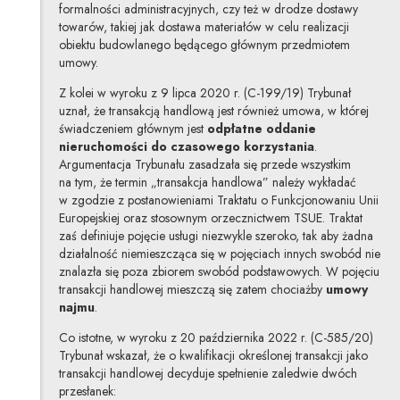
formalności administracyjnych, czy też w drodze dostawy
towarów, takiej jak dostawa materiałów w celu realizacji
obiektu budowlanego będącego głównym przedmiotem
umowy.
Z kolei w wyroku z 9 lipca 2020 r. (C-199/19) Trybunał
uznał, że transakcją handlową jest również umowa, w której
świadczeniem głównym jest
odpłatne oddanie
nieruchomości do czasowego korzystania
.
Argumentacja Trybunału zasadzała się przede wszystkim
na tym, że termin „transakcja handlowa” należy wykładać
w zgodzie z postanowieniami Traktatu o Funkcjonowaniu Unii
Europejskiej oraz stosownym orzecznictwem TSUE. Traktat
zaś definiuje pojęcie usługi niezwykle szeroko, tak aby żadna
działalność niemieszcząca się w pojęciach innych swobód nie
znalazła się poza zbiorem swobód podstawowych. W pojęciu
transakcji handlowej mieszczą się zatem chociażby
umowy
najmu
.
Co istotne, w wyroku z 20 października 2022 r. (C-585/20)
Trybunał wskazał, że o kwalifikacji określonej transakcji jako
transakcji handlowej decyduje spełnienie zaledwie dwóch
przesłanek: