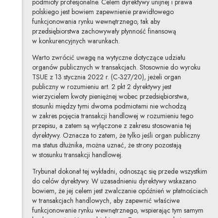
podmioty profesjonalne. Celem dyrektywy unijnej i prawa
polskiego jest bowiem zapewnienie prawidłowego
funkcjonowania rynku wewnętrznego, tak aby
przedsiębiorstwa zachowywały płynność finansową
w konkurencyjnych warunkach.
Warto zwrócić uwagę na wytyczne dotyczące udziału
organów publicznych w transakcjach. Stosownie do wyroku
TSUE z 13 stycznia 2022 r. (C-327/20), jeżeli organ
publiczny w rozumieniu art. 2 pkt 2 dyrektywy jest
wierzycielem kwoty pieniężnej wobec przedsiębiorstwa,
stosunki między tymi dwoma podmiotami nie wchodzą
w zakres pojęcia transakcji handlowej w rozumieniu tego
przepisu, a zatem są wyłączone z zakresu stosowania tej
dyrektywy. Oznacza to zatem, że tylko jeśli organ publiczny
ma status dłużnika, można uznać, że strony pozostają
w stosunku transakcji handlowej.
Trybunał dokonał tej wykładni, odnosząc się przede wszystkim
do celów dyrektywy. W uzasadnieniu dyrektywy wskazano
bowiem, że jej celem jest zwalczanie opóźnień w płatnościach
w transakcjach handlowych, aby zapewnić właściwe
funkcjonowanie rynku wewnętrznego, wspierając tym samym