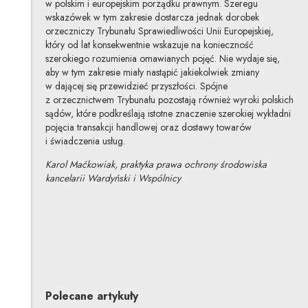
w polskim i europejskim porządku prawnym. Szeregu
wskazówek w tym zakresie dostarcza jednak dorobek
orzeczniczy Trybunału Sprawiedliwości Unii Europejskiej,
który od lat konsekwentnie wskazuje na konieczność
szerokiego rozumienia omawianych pojęć. Nie wydaje się,
aby w tym zakresie miały nastąpić jakiekolwiek zmiany
w dającej się przewidzieć przyszłości. Spójne
z orzecznictwem Trybunału pozostają również wyroki polskich
sądów, które podkreślają istotne znaczenie szerokiej wykładni
pojęcia transakcji handlowej oraz dostawy towarów
i świadczenia usług.
Karol Maćkowiak, praktyka prawa ochrony środowiska
kancelarii Wardyński i Wspólnicy
Karol Maćkowiak
Inne tego autora
Profil autora
Uwaga, link zostanie otwarty w nowym oknie
Polecane artykuły