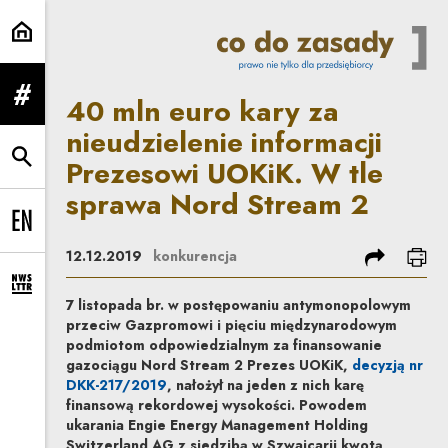
40 mln euro kary za nieudzieleni
40 mln euro kary za
rozwiń menu
nieudzielenie informacji
Prezesowi UOKiK. W tle
rozwiń wyszukiwarkę
sprawa Nord Stream 2
Change language to EN
podziel się
dru
12.12.2019
konkurencja
rozwiń formularz zapisu na newsletter
7 listopada br. w postępowaniu antymonopolowym
przeciw Gazpromowi i pięciu międzynarodowym
podmiotom odpowiedzialnym za finansowanie
gazociągu Nord Stream 2 Prezes UOKiK,
decyzją nr
Uwaga, link zostanie otwarty w nowym oknie
DKK-217/2019
, nałożył na jeden z nich karę
finansową rekordowej wysokości. Powodem
ukarania Engie Energy Management Holding
Switzerland AG z siedzibą w Szwajcarii kwotą