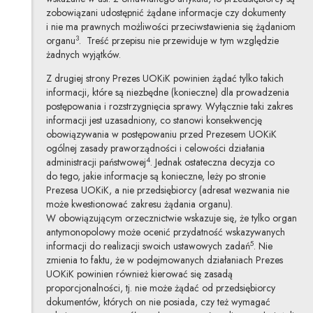
zobowiązani udostępnić żądane informacje czy dokumenty
i nie ma prawnych możliwości przeciwstawienia się żądaniom
3
organu
. Treść przepisu nie przewiduje w tym względzie
żadnych wyjątków.
Z drugiej strony Prezes UOKiK powinien żądać tylko takich
informacji, które są niezbędne (konieczne) dla prowadzenia
postępowania i rozstrzygnięcia sprawy. Wyłącznie taki zakres
informacji jest uzasadniony, co stanowi konsekwencję
obowiązywania w postępowaniu przed Prezesem UOKiK
ogólnej zasady praworządności i celowości działania
4
administracji państwowej
. Jednak ostateczna decyzja co
do tego, jakie informacje są konieczne, leży po stronie
Prezesa UOKiK, a nie przedsiębiorcy (adresat wezwania nie
może kwestionować zakresu żądania organu).
W obowiązującym orzecznictwie wskazuje się, że tylko organ
antymonopolowy może ocenić przydatność wskazywanych
5
informacji do realizacji swoich ustawowych zadań
. Nie
zmienia to faktu, że w podejmowanych działaniach Prezes
UOKiK powinien również kierować się zasadą
proporcjonalności, tj. nie może żądać od przedsiębiorcy
dokumentów, których on nie posiada, czy też wymagać