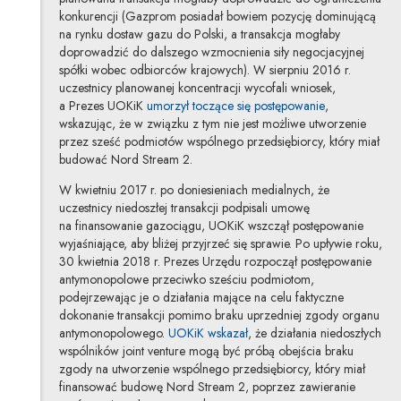
konkurencji (Gazprom posiadał bowiem pozycję dominującą
na rynku dostaw gazu do Polski, a transakcja mogłaby
doprowadzić do dalszego wzmocnienia siły negocjacyjnej
spółki wobec odbiorców krajowych). W sierpniu 2016 r.
uczestnicy planowanej koncentracji wycofali wniosek,
Uwaga, link z
a Prezes UOKiK
umorzył toczące się postępowanie
,
wskazując, że w związku z tym nie jest możliwe utworzenie
przez sześć podmiotów wspólnego przedsiębiorcy, który miał
budować Nord Stream 2.
W kwietniu 2017 r. po doniesieniach medialnych, że
uczestnicy niedoszłej transakcji podpisali umowę
na finansowanie gazociągu, UOKiK wszczął postępowanie
wyjaśniające, aby bliżej przyjrzeć się sprawie. Po upływie roku,
30 kwietnia 2018 r. Prezes Urzędu rozpoczął postępowanie
antymonopolowe przeciwko sześciu podmiotom,
podejrzewając je o działania mające na celu faktyczne
dokonanie transakcji pomimo braku uprzedniej zgody organu
Uwaga, link zostanie otwart
antymonopolowego.
UOKiK wskazał
, że działania niedoszłych
wspólników joint venture mogą być próbą obejścia braku
zgody na utworzenie wspólnego przedsiębiorcy, który miał
finansować budowę Nord Stream 2, poprzez zawieranie