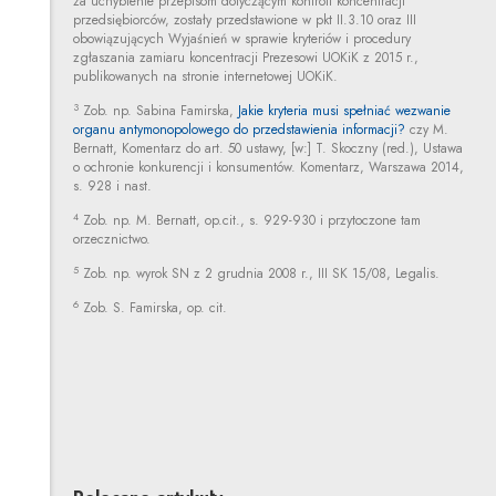
za uchybienie przepisom dotyczącym kontroli koncentracji
przedsiębiorców, zostały przedstawione w pkt II.3.10 oraz III
obowiązujących Wyjaśnień w sprawie kryteriów i procedury
zgłaszania zamiaru koncentracji Prezesowi UOKiK z 2015 r.,
publikowanych na stronie internetowej UOKiK.
3
Zob. np. Sabina Famirska,
Jakie kryteria musi spełniać wezwanie
organu antymonopolowego do przedstawienia informacji?
czy M.
Bernatt, Komentarz do art. 50 ustawy, [w:] T. Skoczny (red.), Ustawa
o ochronie konkurencji i konsumentów. Komentarz, Warszawa 2014,
s. 928 i nast.
4
Zob. np. M. Bernatt, op.cit., s. 929-930 i przytoczone tam
orzecznictwo.
5
Zob. np. wyrok SN z 2 grudnia 2008 r., III SK 15/08, Legalis.
6
Zob. S. Famirska, op. cit.
Andrzej Madała
Inne tego autora