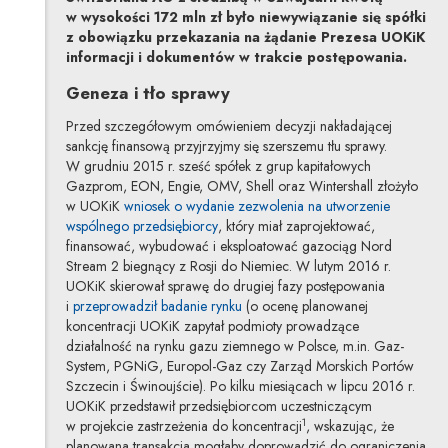
w wysokości 172 mln zł było niewywiązanie się spółki
z obowiązku przekazania na żądanie Prezesa UOKiK
informacji i dokumentów w trakcie postępowania.
Geneza i tło sprawy
Przed szczegółowym omówieniem decyzji nakładającej
sankcję finansową przyjrzyjmy się szerszemu tłu sprawy.
W grudniu 2015 r. sześć spółek z grup kapitałowych
Gazprom, EON, Engie, OMV, Shell oraz Wintershall złożyło
w UOKiK
wniosek o wydanie zezwolenia na utworzenie
Uwaga, link zostanie otwarty w nowym 
wspólnego przedsiębiorcy
, który miał zaprojektować,
finansować, wybudować i eksploatować gazociąg Nord
Stream 2 biegnący z Rosji do Niemiec. W lutym 2016 r.
UOKiK skierował sprawę do drugiej fazy postępowania
Uwaga, link zostanie otwarty w no
i
przeprowadził badanie rynku
(o ocenę planowanej
koncentracji UOKiK zapytał podmioty prowadzące
działalność na rynku gazu ziemnego w Polsce, m.in. Gaz-
System, PGNiG, Europol-Gaz czy Zarząd Morskich Portów
Szczecin i Świnoujście). Po kilku miesiącach w lipcu 2016 r.
UOKiK przedstawił przedsiębiorcom uczestniczącym
1
w projekcie zastrzeżenia do koncentracji
, wskazując, że
planowana transakcja mogłaby doprowadzić do ograniczenia