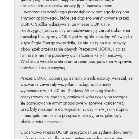
naruszeniem przepisów ustawy (tj. z finansowaniem
i utworzeniem wspólnego przedsiębiorcy bez zgody organu
antymonopolowego), które jest dopiero weryfikowane przez
UOKiK. Spółka wskazywała, że Prezes UOKiK nie
rozstrzygnął jeszcze, czy przedstawiany jej zarzut dokonania
transakcji bez zgody UOKiK jest w ogóle zasadny. W związku
z tym Engie Energy stwierdziła, że nie ciąży na niej prawny
obowiązek przekazania danych Prezesowi UOKiK, i co za
tym idzie, nie ma podstawy do nałożenia kary finansowej.
W efekcie wnioskowała o umorzenie postępowania w sprawie
nałożenia kary pieniężnej.
Prezes UOKiK, odpierając zarzuty przedsiębiorcy, wskazał, że
wezwania zawierały wszystkie niezbędne elementy
wymienione w art. 50 ust. 2 ustawy. W szczególności
precyzowały cel żądania, ponieważ wskazywały na toczące
się postępowanie antymonopolowe w sprawie koncentracji
oraz były niezbędne do wyjaśnienia, czy – i w jakim stopniu
– nastąpiło naruszenie przepisów ustawy, oraz jakie były
okoliczności naruszenia.
Dodatkowo Prezes UOKiK precyzował, że żądane dokumenty
i informacje miały dla organu antymonopolowego istotne