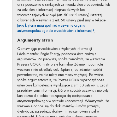
oraz pouczenie o sankcjach za nieudzielenie odpowiedzi lub
za udzielenie informacji nieprawdziwych lub
wprowadzających w błąd (art. 50 ust. 2 ustawy) (szerzej
o kryteriach wezwania z art. 50 ustawy pisaliśmy w tekście
Jakie kryteria musi spełniać wezwanie organu
antymonopolowego do przedstawienia informacji?
).
Argumenty stron
Odmawiając przedstawienia żądanych informacji
i dokumentów, Engie Energy podnosiła dwa rodzaje
argumentów. Po pierwsze, spółka twierdziła, że wezwania
Prezesa UOKiK miały braki formalne. Zdaniem podmiotu
wezwania nie określały celu żądania, co zdaniem spółki
powodowało, że nie miały one mocy wiążącej. Po wtóre,
spółka argumentowała, że Prezes UOKiK wykroczył poza
ustawowe kompetencje wynikające z art. 50 ustawy, tj. żądał
przedstawienia informacji, które w sposób oczywisty nie były
konieczne dla celów toczącego się postępowania
antymonopolowego w sprawie koncentracji. Wskazywała, że
wezwanie odnosi się do dokumentów (umów przesyłu,
dystrybucji, sprzedaży, dostaw i magazynowania paliw
gazowych), które nie mają związku z domniemanym