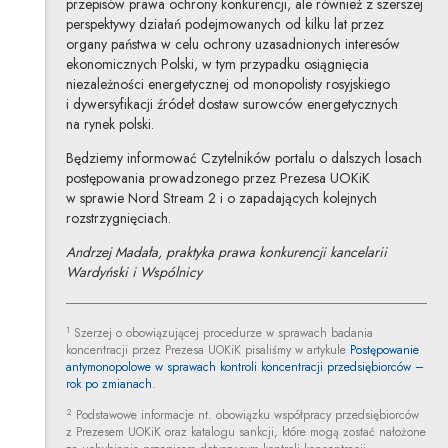
przepisów prawa ochrony konkurencji, ale również z szerszej
perspektywy działań podejmowanych od kilku lat przez
organy państwa w celu ochrony uzasadnionych interesów
ekonomicznych Polski, w tym przypadku osiągnięcia
niezależności energetycznej od monopolisty rosyjskiego
i dywersyfikacji źródeł dostaw surowców energetycznych
na rynek polski.
Będziemy informować Czytelników portalu o dalszych losach
postępowania prowadzonego przez Prezesa UOKiK
w sprawie Nord Stream 2 i o zapadających kolejnych
rozstrzygnięciach.
Andrzej Madała, praktyka prawa konkurencji kancelarii
Wardyński i Wspólnicy
1
Szerzej o obowiązującej procedurze w sprawach badania
koncentracji przez Prezesa UOKiK pisaliśmy w artykule
Postępowanie
antymonopolowe w sprawach kontroli koncentracji przedsiębiorców –
rok po zmianach
.
2
Podstawowe informacje nt. obowiązku współpracy przedsiębiorców
z Prezesem UOKiK oraz katalogu sankcji, które mogą zostać nałożone