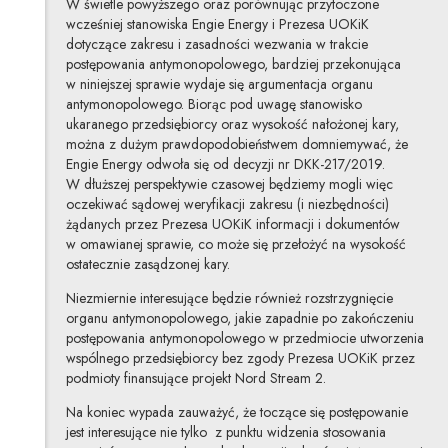
W świetle powyższego oraz porównując przytoczone
wcześniej stanowiska Engie Energy i Prezesa UOKiK
dotyczące zakresu i zasadności wezwania w trakcie
postępowania antymonopolowego, bardziej przekonująca
w niniejszej sprawie wydaje się argumentacja organu
antymonopolowego. Biorąc pod uwagę stanowisko
ukaranego przedsiębiorcy oraz wysokość nałożonej kary,
można z dużym prawdopodobieństwem domniemywać, że
Engie Energy odwoła się od decyzji nr DKK-217/2019.
W dłuższej perspektywie czasowej będziemy mogli więc
oczekiwać sądowej weryfikacji zakresu (i niezbędności)
żądanych przez Prezesa UOKiK informacji i dokumentów
w omawianej sprawie, co może się przełożyć na wysokość
ostatecznie zasądzonej kary.
Niezmiernie interesujące będzie również rozstrzygnięcie
organu antymonopolowego, jakie zapadnie po zakończeniu
postępowania antymonopolowego w przedmiocie utworzenia
wspólnego przedsiębiorcy bez zgody Prezesa UOKiK przez
podmioty finansujące projekt Nord Stream 2.
Na koniec wypada zauważyć, że toczące się postępowanie
jest interesujące nie tylko z punktu widzenia stosowania