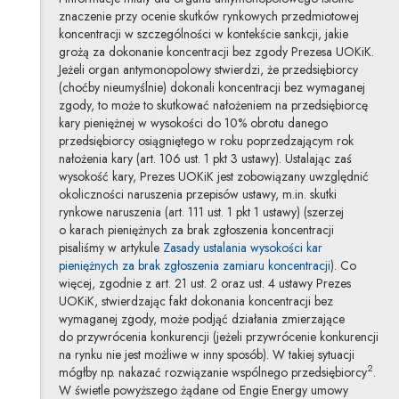
znaczenie przy ocenie skutków rynkowych przedmiotowej
koncentracji w szczególności w kontekście sankcji, jakie
grożą za dokonanie koncentracji bez zgody Prezesa UOKiK.
Jeżeli organ antymonopolowy stwierdzi, że przedsiębiorcy
(choćby nieumyślnie) dokonali koncentracji bez wymaganej
zgody, to może to skutkować nałożeniem na przedsiębiorcę
kary pieniężnej w wysokości do 10% obrotu danego
przedsiębiorcy osiągniętego w roku poprzedzającym rok
nałożenia kary (art. 106 ust. 1 pkt 3 ustawy). Ustalając zaś
wysokość kary, Prezes UOKiK jest zobowiązany uwzględnić
okoliczności naruszenia przepisów ustawy, m.in. skutki
rynkowe naruszenia (art. 111 ust. 1 pkt 1 ustawy) (szerzej
o karach pieniężnych za brak zgłoszenia koncentracji
pisaliśmy w artykule
Zasady ustalania wysokości kar
pieniężnych za brak zgłoszenia zamiaru koncentracji
). Co
więcej, zgodnie z art. 21 ust. 2 oraz ust. 4 ustawy Prezes
UOKiK, stwierdzając fakt dokonania koncentracji bez
wymaganej zgody, może podjąć działania zmierzające
do przywrócenia konkurencji (jeżeli przywrócenie konkurencji
na rynku nie jest możliwe w inny sposób). W takiej sytuacji
2
mógłby np. nakazać rozwiązanie wspólnego przedsiębiorcy
.
W świetle powyższego żądane od Engie Energy umowy