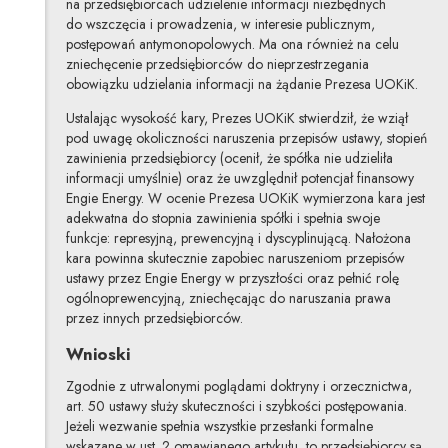
na przedsiębiorcach udzielenie informacji niezbędnych
do wszczęcia i prowadzenia, w interesie publicznym,
postępowań antymonopolowych. Ma ona również na celu
zniechęcenie przedsiębiorców do nieprzestrzegania
obowiązku udzielania informacji na żądanie Prezesa UOKiK.
Ustalając wysokość kary, Prezes UOKiK stwierdził, że wziął
pod uwagę okoliczności naruszenia przepisów ustawy, stopień
zawinienia przedsiębiorcy (ocenił, że spółka nie udzieliła
informacji umyślnie) oraz że uwzględnił potencjał finansowy
Engie Energy. W ocenie Prezesa UOKiK wymierzona kara jest
adekwatna do stopnia zawinienia spółki i spełnia swoje
funkcje: represyjną, prewencyjną i dyscyplinującą. Nałożona
kara powinna skutecznie zapobiec naruszeniom przepisów
ustawy przez Engie Energy w przyszłości oraz pełnić rolę
ogólnoprewencyjną, zniechęcając do naruszania prawa
przez innych przedsiębiorców.
Wnioski
Zgodnie z utrwalonymi poglądami doktryny i orzecznictwa,
art. 50 ustawy służy skuteczności i szybkości postępowania.
Jeżeli wezwanie spełnia wszystkie przesłanki formalne
wskazane w ust. 2 omawianego artykułu, to przedsiębiorcy są