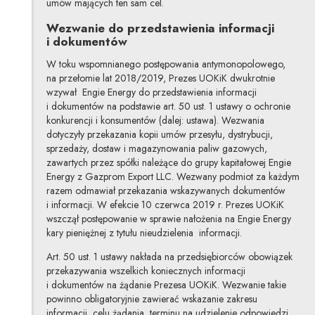
umów mających ten sam cel.
Wezwanie do przedstawienia informacji
i dokumentów
W toku wspomnianego postępowania antymonopolowego,
na przełomie lat 2018/2019, Prezes UOKiK dwukrotnie
wzywał Engie Energy do przedstawienia informacji
i dokumentów na podstawie art. 50 ust. 1 ustawy o ochronie
konkurencji i konsumentów (dalej: ustawa). Wezwania
dotyczyły przekazania kopii umów przesyłu, dystrybucji,
sprzedaży, dostaw i magazynowania paliw gazowych,
zawartych przez spółki należące do grupy kapitałowej Engie
Energy z Gazprom Export LLC. Wezwany podmiot za każdym
razem odmawiał przekazania wskazywanych dokumentów
i informacji. W efekcie 10 czerwca 2019 r. Prezes UOKiK
wszczął postępowanie w sprawie nałożenia na Engie Energy
kary pieniężnej z tytułu nieudzielenia informacji.
Art. 50 ust. 1 ustawy nakłada na przedsiębiorców obowiązek
przekazywania wszelkich koniecznych informacji
i dokumentów na żądanie Prezesa UOKiK. Wezwanie takie
powinno obligatoryjnie zawierać wskazanie zakresu
informacji, celu żądania, terminu na udzielenie odpowiedzi