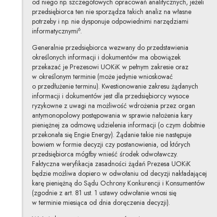
od niego np. szczegółowych opracowań analitycznych, jeżeli
przedsiębiorca ten nie sporządza takich analiz na własne
potrzeby i np. nie dysponuje odpowiednimi narzędziami
6
informatycznymi
.
Generalnie przedsiębiorca wezwany do przedstawienia
określonych informacji i dokumentów ma obowiązek
przekazać je Prezesowi UOKiK w pełnym zakresie oraz
w określonym terminie (może jedynie wnioskować
o przedłużenie terminu). Kwestionowanie zakresu żądanych
informacji i dokumentów jest dla przedsiębiorcy wysoce
ryzykowne z uwagi na możliwość wdrożenia przez organ
antymonopolowy postępowania w sprawie nałożenia kary
pieniężnej za odmowę udzielenia informacji (o czym dobitnie
przekonała się Engie Energy). Żądanie takie nie następuje
bowiem w formie decyzji czy postanowienia, od których
przedsiębiorca mógłby wnieść środek odwoławczy.
Faktyczna weryfikacja zasadności żądań Prezesa UOKiK
będzie możliwa dopiero w odwołaniu od decyzji nakładającej
karę pieniężną do Sądu Ochrony Konkurencji i Konsumentów
(zgodnie z art. 81 ust. 1 ustawy odwołanie wnosi się
w terminie miesiąca od dnia doręczenia decyzji).