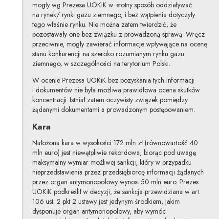
mogły wg Prezesa UOKiK w istotny sposób oddziaływać
na rynek/ rynki gazu ziemnego, i bez wątpienia dotyczyły
tego właśnie rynku. Nie można zatem twierdzić, że
pozostawały one bez związku z prowadzoną sprawą. Wręcz
przeciwnie, mogły zawierać informacje wpływające na ocenę
stanu konkurencji na szeroko rozumianym rynku gazu
ziemnego, w szczególności na terytorium Polski.
W ocenie Prezesa UOKiK bez pozyskania tych informacji
i dokumentów nie była możliwa prawidłowa ocena skutków
koncentracji. Istniał zatem oczywisty związek pomiędzy
żądanymi dokumentami a prowadzonym postępowaniem.
Kara
Nałożona kara w wysokości 172 mln zł (równowartość 40
mln euro) jest niewątpliwie rekordowa, biorąc pod uwagę
maksymalny wymiar możliwej sankcji, który w przypadku
nieprzedstawienia przez przedsiębiorcę informacji żądanych
przez organ antymonopolowy wynosi 50 mln euro. Prezes
UOKiK podkreślił w decyzji, że sankcja przewidziana w art.
106 ust. 2 pkt 2 ustawy jest jedynym środkiem, jakim
dysponuje organ antymonopolowy, aby wymóc