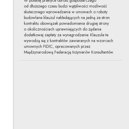
W polskiej praktyce obrotu gospodarczego
od dłuższego czasu budzi wątpliwości możliwość
skutecznego wprowadzenia w umowach o roboty
budowlane klauzul nakładających na jedną ze stron
kontraktu obowiązek powiadomienia drugiej strony
o okolicznościach uprawniających do żądania
dodatkowej zapłaty za wynagrodzenie. Klauzule te
wywodzą się z kontraktów zawieranych na wzorcach
umownych FIDIC, opracowanych przez
Międzynarodową Federację Inżynierów Konsultantów.
Rozliczanie ulepszeń
w umowach najmu
13.12.2018
nieruchomości, prawo umów
Rozliczenie ulepszeń dokonanych przez najemcę
w przedmiocie najmu jest istotnym zagadnieniem we
wzajemnych stosunkach pomiędzy wynajmującym
a najemcą. Decyzja o sposobie rozliczenia ulepszeń