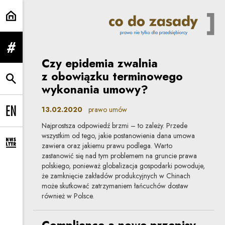
prawo umów | Co do zasady
rozwiń menu
Czy epidemia zwalnia
z obowiązku terminowego
rozwiń wyszukiwarkę
wykonania umowy?
13.02.2020
prawo umów
Change language to EN
Najprostsza odpowiedź brzmi – to zależy. Przede
wszystkim od tego, jakie postanowienia dana umowa
zawiera oraz jakiemu prawu podlega. Warto
rozwiń formularz zapisu na newsletter
zastanowić się nad tym problemem na gruncie prawa
polskiego, ponieważ globalizacja gospodarki powoduje,
że zamknięcie zakładów produkcyjnych w Chinach
może skutkować zatrzymaniem łańcuchów dostaw
również w Polsce.