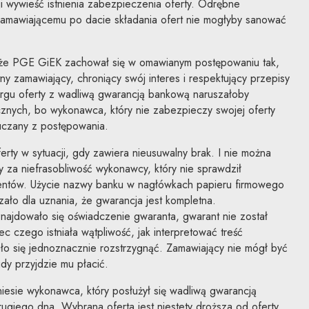
ji wywieść istnienia zabezpieczenia oferty. Odrębne
amawiającemu po dacie składania ofert nie mogłyby sanować
 że PGE GiEK zachował się w omawianym postępowaniu tak,
tny zamawiający, chroniący swój interes i respektujący przepisy
rgu oferty z wadliwą gwarancją bankową naruszałoby
znych, bo wykonawca, który nie zabezpieczy swojej oferty
uczany z postępowania.
rty w sytuacji, gdy zawiera nieusuwalny brak. I nie można
 za niefrasobliwość wykonawcy, który nie sprawdził
entów. Użycie nazwy banku w nagłówkach papieru firmowego
czało dla uznania, że gwarancja jest kompletna.
najdowało się oświadczenie gwaranta, gwarant nie został
 czego istniała wątpliwość, jak interpretować treść
dało się jednoznacznie rozstrzygnąć. Zamawiający nie mógł być
dy przyjdzie mu płacić.
niesie wykonawca, który posłużył się wadliwą gwarancją
rugiego dna. Wybrana oferta jest niestety droższa od oferty