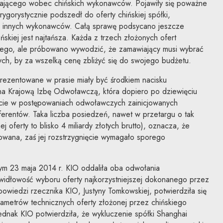
iającego wobec chińskich wykonawców. Pojawiły się poważne
ygorystycznie podszedł do oferty chińskiej spółki,
ąc innych wykonawców. Całą sprawę podsycano jeszcze
ńskiej jest najtańsza. Każda z trzech złożonych ofert
cego, ale próbowano wywodzić, że zamawiający musi wybrać
ych, by za wszelką cenę zbliżyć się do swojego budżetu.
rezentowane w prasie miały być środkiem nacisku
na Krajową Izbę Odwoławczą, która dopiero po dziewięciu
ęcie w postępowaniach odwoławczych zainicjowanych
erentów. Taka liczba posiedzeń, nawet w przetargu o tak
 oferty to blisko 4 miliardy złotych brutto), oznacza, że
owana, zaś jej rozstrzygnięcie wymagało sporego
m 23 maja 2014 r. KIO oddaliła oba odwołania
widłowość wyboru oferty najkorzystniejszej dokonanego przez
owiedzi rzecznika KIO, Justyny Tomkowskiej, potwierdziła się
ametrów technicznych oferty złożonej przez chińskiego
dnak KIO potwierdziła, że wykluczenie spółki Shanghai