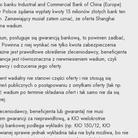
do banku Industrial and Commercial Bank of China (Europe)
 Polsce żądania wypłaty kwoty 15 milionów złotych bank ten
. Zamawiający musiał zatem uznać, że oferta Shanghai
ona wadium.
um, posługuje się gwarancją bankową, to powinien zadbać,
 Powinna z niej wynikać nie tylko kwota zabezpieczenia
ważne jest prawidłowe określenie zleceniodawcy, beneficjenta
ancja jest równoznaczna z niewniesieniem wadium, czyli
wcy i odrzucenia jego oferty.
t wadialny nie stanowi części oferty i nie stosują się
eń publicznych o postępowaniu z omyłkami oferty (tak np.
 wadium po terminie składania ofert i tak samo nie da się
ej.
eceniodawcy, beneficjenta lub gwaranta) nie musi
em gwarancji za nieprawidłową, a KIO wielokrotnie
ncji bankowej podlega wykładni (np. KIO 150/12, KIO
anej sprawie jednak wykładnia taka nie była możliwa, bo nie