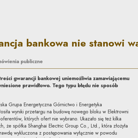
nie stanowi wadium | Co do 
ancja bankowa nie stanowi w
ówienia publiczne
treści gwarancji bankowej uniemożliwia zamawiającemu
wniesione prawidłowo. Tego typu błędu nie sposób
olska Grupa Energetyczna Górnictwo i Energetyka
siła wyniki przetargu na budowę nowego bloku w Elektrowni
oferentów, których ofert nie wybrano. Ukazało się też kilka
h, że spółka Shanghai Electric Group Co., Ltd., która złożyła
naprawdę wykluczona z postępowania wyłącznie w powodu