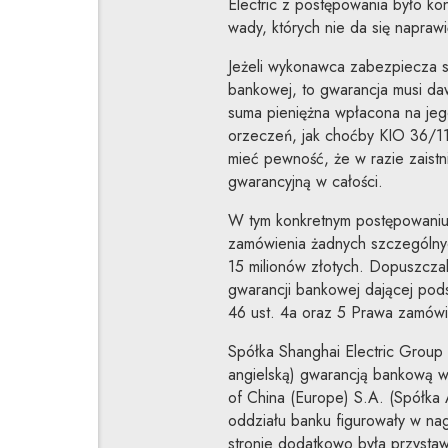
Electric z postępowania było k
wady, których nie da się naprawić
Jeżeli wykonawca zabezpiecza s
bankowej, to gwarancja musi da
suma pieniężna wpłacona na jeg
orzeczeń, jak choćby KIO 36/11 
mieć pewność, że w razie zaist
gwarancyjną w całości.
W tym konkretnym postępowaniu 
zamówienia żadnych szczególny
15 milionów złotych. Dopuszcza
gwarancji bankowej dającej pod
46 ust. 4a oraz 5 Prawa zamówi
Spółka Shanghai Electric Group 
angielską) gwarancją bankową w
of China (Europe) S.A. (Spółka
oddziału banku figurowały w nag
stronie dodatkowo była przystaw