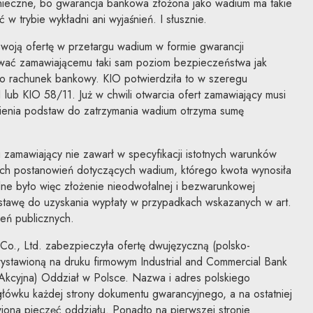
onieczne, bo gwarancja bankowa złożona jako wadium ma takie
 w trybie wykładni ani wyjaśnień. I słusznie.
woją ofertę w przetargu wadium w formie gwarancji
wać zamawiającemu taki sam poziom bezpieczeństwa jak
o rachunek bankowy. KIO potwierdziła to w szeregu
lub KIO 58/11. Już w chwili otwarcia ofert zamawiający musi
nienia podstaw do zatrzymania wadium otrzyma sumę
zamawiający nie zawarł w specyfikacji istotnych warunków
ch postanowień dotyczących wadium, którego kwota wynosiła
lne było więc złożenie nieodwołalnej i bezwarunkowej
stawę do uzyskania wypłaty w przypadkach wskazanych w art.
eń publicznych.
Co., Ltd. zabezpieczyła ofertę dwujęzyczną (polsko-
ystawioną na druku firmowym Industrial and Commercial Bank
 Akcyjna) Oddział w Polsce. Nazwa i adres polskiego
łówku każdej strony dokumentu gwarancyjnego, a na ostatniej
iona pieczęć oddziału. Ponadto na pierwszej stronie