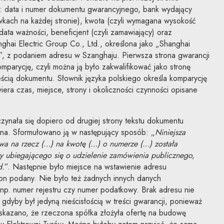
ak: data i numer dokumentu gwarancyjnego, bank wydający
wkach na każdej stronie), kwota (czyli wymagana wysokość
ata ważności, beneficjent (czyli zamawiający) oraz
ghai Electric Group Co., Ltd., określona jako „Shanghai
”, z podaniem adresu w Szanghaju. Pierwsza strona gwarancji
omparycję, czyli można ją było zakwalifikować jako stronę
eścią dokumentu. Słownik języka polskiego określa komparycję
era czas, miejsce, strony i okoliczności czynności opisane
zynała się dopiero od drugiej strony tekstu dokumentu
tna. Sformułowano ją w następujący sposób: „
Niniejsza
a na rzecz (…) na kwotę (…) o numerze (…) została
 ubiegającego się o udzielenie zamówienia publicznego,
d.
”. Następnie było miejsce na wstawienie adresu
ł on podany. Nie było też żadnych innych danych
 np. numer rejestru czy numer podatkowy. Brak adresu nie
gdyby był jedyną nieścisłością w treści gwarancji, ponieważ
skazano, że rzeczona spółka złożyła ofertę na budowę