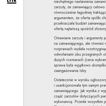
rozwiń formularz zapisu na newsletter
niechętnego nastawienia zamaw
zarzuty, że zamawiający celowo r
równocześnie łagodniej traktuj
argumentem, że oferta spółki chi
przekraczała budżet zamawiają
ofertę najtańszą spośród złożon
Omawiane zarzuty i argumenty p
na zamawiającego, ale również 
rozprawach wydała rozstrzygni
odwołaniami obu przegranych of
dużych rozmiarach (cena wybranej
sprawa była wyjątkowo skomplik
zaangażowania Izby.
Ostatecznie w wyroku ogłoszony
i usankcjonowała tym samym pra
zamawiającego. Jak wynika z wyp
część zarzutów dotyczących par
wykonawcę. Przede wszystkim je