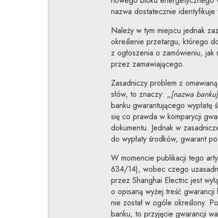
nowego bloku energetycznego w
nazwa dostatecznie identyfikuj
Należy w tym miejscu jednak za
określenie przetargu, którego 
z ogłoszenia o zamówieniu, jak
przez zamawiającego.
Zasadniczy problem z omawianą 
słów, to znaczy: „
[nazwa banku]
banku gwarantującego wypłatę ś
się co prawda w komparycji gwar
dokumentu. Jednak w zasadniczej
do wypłaty środków, gwarant poz
W momencie publikacji tego arty
634/14), wobec czego uzasadnien
przez Shanghai Electric jest wy
o opisaną wyżej treść gwarancji 
nie został w ogóle określony. P
banku, to przyjęcie gwarancji w