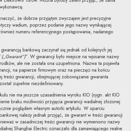
 Elektrowni Turów. Można byłoby zatem przyjąć, że sama
e wykonawcę.
znaczyć, że dobrze przyjętym zwyczajem jest precyzyjne
dotyczy wadium, poprzez podanie jego nazwy wynikającej
 również numeru referencyjnego postępowania, nadanego
gwarancją bankową zaczynał się jednak od kolejnych jej
 („Gwarant”)
”. W gwarancji było miejsce na wpisanie nazwy
rodków, ale nie została ona uzupełniona. Nazwa ta pojawiła
ancji, na papierze firmowym oraz na pieczęci na końcu
 treści gwarancji, obejmującej zobowiązanie gwaranta
ostał zupełnie niezdefiniowany.
kułu nie ma jeszcze uzasadnienia wyroku KIO (sygn. akt KIO
ie braku możliwości przyjęcia gwarancji wadialnej złożonej
łącznie poglądem własnym autorki artykułu. W oparciu
bankowej należy jednak przyjąć, że gwarant w treści gwarancji
onieważ w zasadniczej treści gwarancji nie wymieniono nazwy
adialnej Shanghai Electric oznaczało dla zamawiającego realne