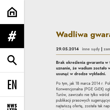
Wadliwa gwarancja bankowa 
Wadliwa gwar
rozwiń menu
29.05.2014
inne sądy
|
zam
Brak określenia gwaranta w 
rozwiń wyszukiwarkę
uznanie, że wadium zostało 
usunąć w drodze wykładni.
Po tym, jak 18 marca 2014 r. P
Change language to EN
Konwencjonalna (PGE GiEK) ogło
Turów, zawrzało nie tylko wśród 
publikacji prasowych sugerującyc
najtańszą ofertę, została tak 