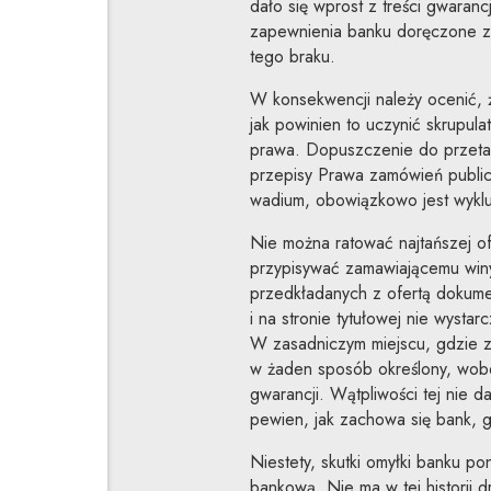
dało się wprost z treści gwaranc
zapewnienia banku doręczone z
tego braku.
W konsekwencji należy ocenić,
jak powinien to uczynić skrupula
prawa. Dopuszczenie do przeta
przepisy Prawa zamówień public
wadium, obowiązkowo jest wykl
Nie można ratować najtańszej ofe
przypisywać zamawiającemu winy
przedkładanych z ofertą dokum
i na stronie tytułowej nie wystar
W zasadniczym miejscu, gdzie z
w żaden sposób określony, wobec
gwarancji. Wątpliwości tej nie 
pewien, jak zachowa się bank, g
Niestety, skutki omyłki banku po
bankową. Nie ma w tej historii d