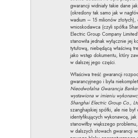
gwarancji widniały takie dane j
(określony tak samo jak w nagłó
wadium – 15 milionów złotych), d
wnioskodawca (czyli spółka Shan
Electric Group Company Limited
stanowiła jednak wyłącznie jej k
tytułową, niebędącą właściwą tr
jako wstęp dokumentu, który zawi
w dalszej jego części.
Właściwa treść gwarancji rozpoc
gwarancyjnego i była niekomple
Nieodwołalna Gwarancja Bankow
wystawiona w imieniu wykonawcy
Shanghai Electric Group Co., Lt
szanghajskiej spółki, ale nie by
identyfikujących wykonawcę, jak
stanowiłby większego problemu, 
w dalszych słowach gwarancji w