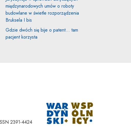
międzynarodowych umów o roboty
budowlane w świetle rozporządzenia
Bruksela I bis
Gdzie dwóch się bije o patent… tam
pacjent korzysta
Uwaga, link zostan
ISSN 2391-4424