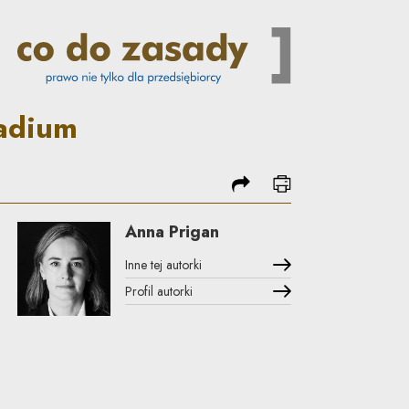
zasady
adium
podziel się
drukuj
Anna Prigan
Inne tej autorki
Profil autorki
Uwaga, link zostanie otwarty w nowym oknie