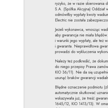
ryzyko, że w razie skierowania 
S.A. (Spółka Akcyjna) Oddział w
odmówiłby wypłaty kwoty wadium
Electric nie została zabezpiecz
Jeżeli wykonawca, wnosząc wadi
aby gwarancja nie miała błędów.
i warunki jego wypłaty, ale też 
i gwaranta. Nieprawidłowa gwar
prowadzi do wykluczenia wykona
Należy też podkreślić, że dokumen
do niego przepisy Prawa zamówi
KIO 36/11). Nie da się uzupełnić
usunąć braków gwarancji wadialn
Błędne oznaczenie podmiotu (zl
automatycznie skutkować uznani
wskazywała już, że treść gwara
1645/12, KIO 1413/13). W omawi