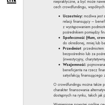
rozwiń formularz zapisu na newsletter
niepraktyczne, a być może nawe
cech crowdfundingu, wspólnych 
Uczestnicy:
możliwa jest 
relacji finansujący – bene
z występowaniem podmiotu
pośrednikiem pomiędzy fin
Społeczność
(tłum, cro
do określonej, mniej lub b
Przedmiot
: przedmiotem 
bezpośrednio lub za pośr
(inwestycyjny, charytatywny
Wzajemność:
pojmowana 
beneficjenta na rzecz fina
satysfakcją finansującego 
O crowdfundingu można także po
charakter finansowania alternat
dostępnych na rynku, takich jak p
Wymienione powyżej ogólne cec