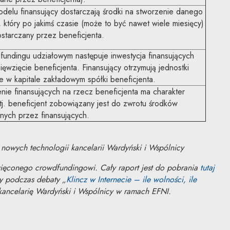
delu finansujący dostarczają środki na stworzenie danego
 który po jakimś czasie (może to być nawet wiele miesięcy)
ostarczany przez beneficjenta.
undingu udziałowym następuje inwestycja finansujących
ęwzięcie beneficjenta. Finansujący otrzymują jednostki
e w kapitale zakładowym spółki beneficjenta.
nie finansujących na rzecz beneficjenta ma charakter
tj. beneficjent zobowiązany jest do zwrotu środków
nych przez finansujących.
 nowych technologii kancelarii Wardyński i Wspólnicy
święconego crowdfundingowi. Cały raport jest do pobrania
tutaj
nowym oknie
y podczas debaty „
Klincz w Internecie – ile wolności, ile
kancelarię Wardyński i Wspólnicy w ramach EFNI.