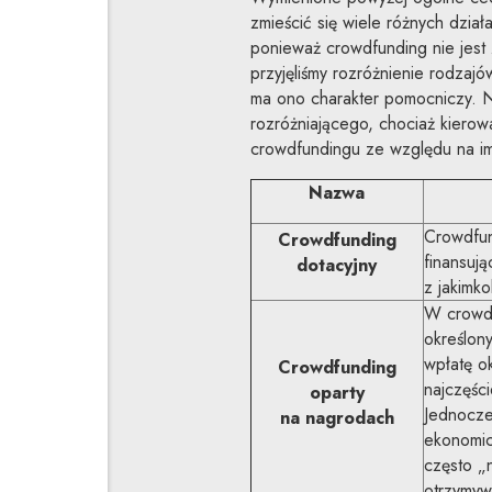
zmieścić się wiele różnych dział
ponieważ crowdfunding nie jest z
przyjęliśmy rozróżnienie rodzajó
ma ono charakter pomocniczy. N
rozróżniającego, chociaż kierow
crowdfundingu ze względu na imp
Nazwa
Crowdfun
Crowdfunding
finansują
dotacyjny
z jakimk
W crowdf
określon
wpłatę ok
Crowdfunding
najczęści
oparty
Jednocze
na nagrodach
ekonomic
często „n
otrzymyw