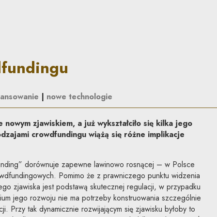
do zasady
dfundingu
nansowanie
|
nowe technologie
 nowym zjawiskiem, a już wykształciło się kilka jego
dzajami crowdfundingu wiążą się różne implikacje
dfunding” dorównuje zapewne lawinowo rosnącej – w Polsce
crowdfundingowych. Pomimo że z prawniczego punktu widzenia
go zjawiska jest podstawą skutecznej regulacji, w przypadku
um jego rozwoju nie ma potrzeby konstruowania szczególnie
cji. Przy tak dynamicznie rozwijającym się zjawisku byłoby to