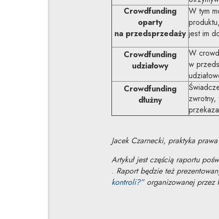
Crowdfunding
W tym mo
oparty
produktu,
na przedsprzedaży
jest im d
W crowdf
Crowdfunding
w przedsi
udziałowy
udziałow
Świadcze
Crowdfunding
zwrotny, 
dłużny
przekaza
Jacek Czarnecki, praktyka prawa
Artykuł jest częścią raportu po
Uwaga, link zostanie otwarty w 
.
Raport będzie też prezentowan
kontroli?
” organizowanej przez 