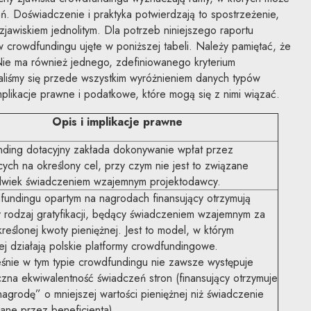
ań. Doświadczenie i praktyka potwierdzają to spostrzeżenie,
jawiskiem jednolitym. Dla potrzeb niniejszego raportu
w crowdfundingu ujęte w poniższej tabeli. Należy pamiętać, że
ie ma również jednego, zdefiniowanego kryterium
aliśmy się przede wszystkim wyróżnieniem danych typów
likacje prawne i podatkowe, które mogą się z nimi wiązać.
Opis i implikacje prawne
ding dotacyjny zakłada dokonywanie wpłat przez
cych na określony cel, przy czym nie jest to związane
olwiek świadczeniem wzajemnym projektodawcy.
undingu opartym na nagrodach finansujący otrzymują
y rodzaj gratyfikacji, będący świadczeniem wzajemnym za
reślonej kwoty pieniężnej. Jest to model, w którym
ej działają polskie platformy crowdfundingowe.
śnie w tym typie crowdfundingu nie zawsze występuje
zna ekwiwalentność świadczeń stron (finansujący otrzymuje
agrodę” o mniejszej wartości pieniężnej niż świadczenie
ane przez beneficjenta).