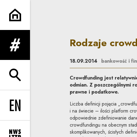
Rodzaje crowdfundingu | Co 
Rodzaje crow
rozwiń menu
18.09.2014
bankowość i fi
Crowdfunding jest relatywnie
rozwiń wyszukiwarkę
odmian. Z poszczególnymi ro
prawne i podatkowe.
Liczba definicji pojęcia „crow
Change language to EN
i na świecie – ilości platform 
odpowiednie zdefiniowanie dane
crowdfundingu na obecnym stadi
skomplikowanych, ścisłych defini