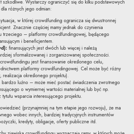
t szkodliwe. Wystarczy ograniczyć się do kilku podstawowych
dla różnych jego odmian:
sytuacja, w której crowdfunding ogranicza się dwustronnej
ficjent. Znacznie częściej mamy jednak do czynienia
 trzeciego – platformy crowdfundingowej, będącego
ansującym i beneficjentem.
wd):
finansujących jest dwóch lub więcej i należą
ardziej sformalizowanej i zorganizowanej społeczności.
crowdfundingu jest finansowanie określonego celu,
ednictwem platformy crowdfundingowej. Cel może być różny
, realizacja określonego projektu).
bardzo luźno – może mieć postać świadczenia zwrotnego
nsującego o wymiernej wartości materialnej lub być np.
z tytułu wsparcia interesującego projektu.
wiedzieć (przynajmniej na tym etapie jego rozwoju), że ma
ywnego wobec innych, bardziej tradycyjnych instrumentów
ożyczki, kredyty, obligacje, oferty publiczne itd.
hy zjawiska crowdfundingu wyznaczają ramy, w których może