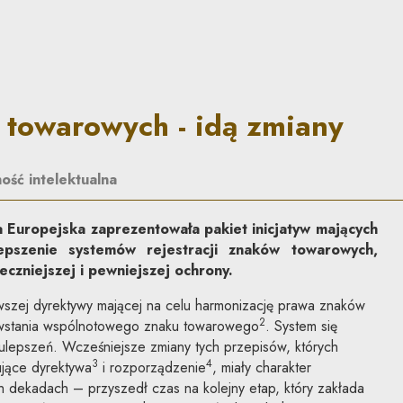
dą zmiany | Co do zasady
towarowych - idą zmiany
ość intelektualna
 Europejska zaprezentowała pakiet inicjatyw mających
epszenie systemów rejestracji znaków towarowych,
eczniejszej i pewniejszej ochrony.
rwszej dyrektywy mającej na celu harmonizację prawa znaków
2
owstania wspólnotowego znaku towarowego
. System się
ulepszeń. Wcześniejsze zmiany tych przepisów, których
3
4
ujące dyrektywa
i rozporządzenie
, miały charakter
 dekadach – przyszedł czas na kolejny etap, który zakłada