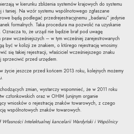
ierzają w kierunku zbliżenia systemów krajowych do systemu
 i taniej. Na wzór systemu wspólnotowego zgłaszane
warowe będą podlegać przedrejestracyjnemu „badaniu” jedynie
anek formalnych. Taka procedura ma pozwolić na uzyskanie
cy. Oznacza to, że urząd nie będzie brał pod uwagę
nia praw wcześniejszych – w tym wcześniej zarejestrowanych
być w kolizji ze znakiem, o którego rejestrację wnosimy.
ć się takiej rejestracji, właściciel wcześniejszego znaku
ej sprzeciwić przed urzędem.
 w życie jeszcze przed końcem 2013 roku, kolejnych możemy
u.
hodzących zmian, wystarczy wspomnieć, że w 2011 roku
stw członkowskich oraz w OHIM (unijnym organie
sięcy wniosków o rejestrację znaków towarowych, z czego
rację wspólnotowych znaków towarowych.
Własności Intelektualnej kancelarii Wardyński i Wspólnicy