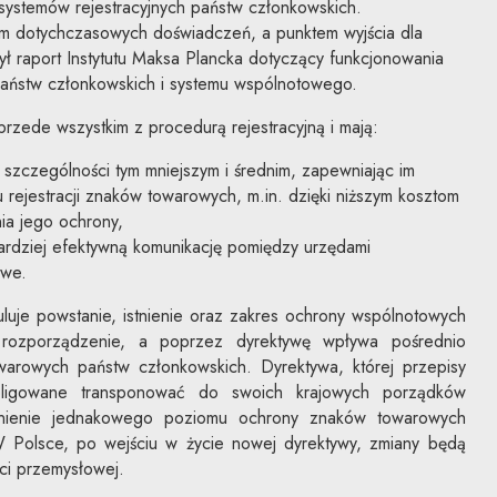
systemów rejestracyjnych państw członkowskich.
 dotychczasowych doświadczeń, a punktem wyjścia dla
ł raport Instytutu Maksa Plancka dotyczący funkcjonowania
ństw członkowskich i systemu wspólnotowego.
zede wszystkim z procedurą rejestracyjną i mają:
 szczególności tym mniejszym i średnim, zapewniając im
 rejestracji znaków towarowych, m.in. dzięki niższym kosztom
ia jego ochrony,
ardziej efektywną komunikację pomiędzy urzędami
owe.
luje powstanie, istnienie oraz zakres ochrony wspólnotowych
rozporządzenie, a poprzez dyrektywę wpływa pośrednio
arowych państw członkowskich. Dyrektywa, której przepisy
bligowane transponować do swoich krajowych porządków
nienie jednakowego poziomu ochrony znaków towarowych
 Polsce, po wejściu w życie nowej dyrektywy, zmiany będą
ci przemysłowej.