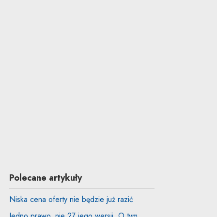
Polecane artykuły
Niska cena oferty nie będzie już razić
Jedno prawo, nie 27 jego wersji. O tym,