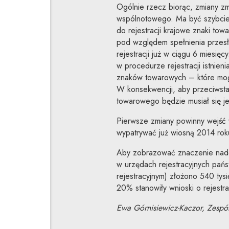
Ogólnie rzecz biorąc, zmiany zm
wspólnotowego. Ma być szybciej
do rejestracji krajowe znaki to
pod względem spełnienia przesł
rejestracji już w ciągu 6 miesię
w procedurze rejestracji istnie
znaków towarowych – które mogą 
W konsekwencji, aby przeciwstawi
towarowego będzie musiał się j
Pierwsze zmiany powinny wejść
wypatrywać już wiosną 2014 rok
Aby zobrazować znaczenie nadc
w urzędach rejestracyjnych pań
rejestracyjnym) złożono 540 ty
20% stanowiły wnioski o rejest
Ewa Górnisiewicz-Kaczor, Zespół 
___________________