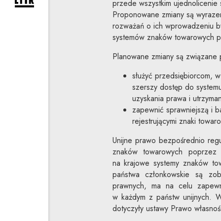
rozwiń formularz zapisu na newsletter
przede wszystkim ujednolicenie 
Proponowane zmiany są wyrazem
rozważań o ich wprowadzeniu by
systemów znaków towarowych pa
Planowane zmiany są związane pr
służyć przedsiębiorcom, w
szerszy dostęp do systemu
uzyskania prawa i utrzyman
zapewnić sprawniejszą i b
rejestrującymi znaki towar
Unijne prawo bezpośrednio regu
znaków towarowych poprzez 
na krajowe systemy znaków tow
państwa członkowskie są zo
prawnych, ma na celu zapew
w każdym z państw unijnych. W
dotyczyły ustawy Prawo własnoś