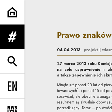
Prawo znaków towarowych - i
Prawo znaków 
rozwiń menu
04.04.2013
projekt
|
własn
27 marca 2013 roku Komisja
rozwiń wyszukiwarkę
na celu usprawnienie i ul
a także zapewnienie ich skut
Minęło już ponad 20 lat od pie
Change language to EN
1
towarowych
, i ponad 15 od p
sprawdził, ale obecnie wymaga 
rezultatem są aktualnie obowiąz
porządkujący. Teraz – po dwóch